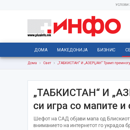
УСЛОВИ
ДОМА
МАКЕДОНИЈА
БИЗНИС
С
Дома
Свет
„ТАБКИСТАН“ И „АЗЕРЏАН“ Трамп премногу 
„ТАБКИСТАН“ И „АЗ
си игра со мапите и
Шефот на САД објави мапа од Блискиот 
вниманието на интернетот го украдоа б