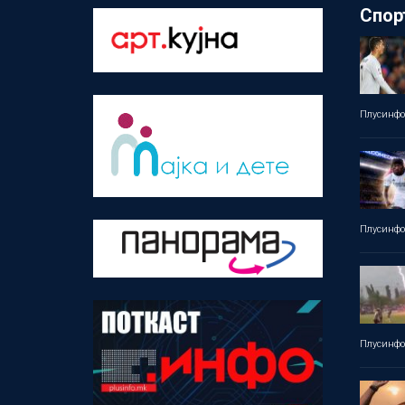
Спор
Плусинф
Плусинф
Плусинф