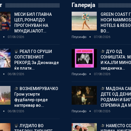
т
Галерија
МЕСИ БИЛ ГЛАВНА
GREEN COAST 
ЦЕЛ, РОНАЛДО
НОСИ NAMMOS
ПРОГОНУВАН НА
HOTELS & RES
МУНДИЈАЛОТ…
ВО…
о
07/08/2026
Плусинфо
07/08/2026
РЕАЛ ГО СРУШИ
ДУО ОД
СОПСТВЕНИОТ
СОНИШТАТА: 
РЕКОРД За Диоманде
И КАЈЛИ МИНО
ќе плати…
заедничка…
о
06/08/2026
Плусинфо
07/08/2026
ВОЗНЕМИРУВАЧКО
МАДОНА СА
Гром усмрти
ДЕТЕ ОД ДЕНИ
фудбалер среде
РОДМАН И БИ
натпревар во…
СПРЕМНА ДА 
о
06/08/2026
Плусинфо
07/08/2026
ЛУДИЛО ВО
НАМЕСТО С