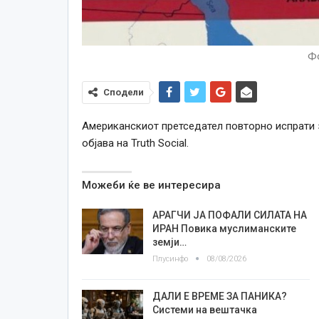
Фо
Сподели
Американскиот претседател повторно испрати з
објава на Truth Social.
Можеби ќе ве интересира
АРАГЧИ ЈА ПОФАЛИ СИЛАТА НА
ИРАН Повика муслиманските
земји…
Плусинфо
08/08/2026
ДАЛИ Е ВРЕМЕ ЗА ПАНИКА?
Системи на вештачка