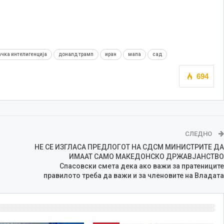
чка интелигенција
доналд трамп
иран
мапа
сад
694
СЛЕДНО
НЕ СЕ ИЗГЛАСА ПРЕДЛОГОТ НА СДСМ МИНИСТРИТЕ ДА
ИМААТ САМО МАКЕДОНСКО ДРЖАВЈАНСТВО
Спасовски смета дека ако важи за пратениците
правилото треба да важи и за членовите на Владата