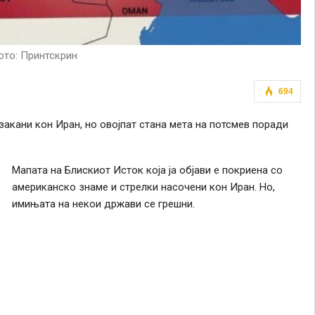
то: Принтскрин
694
акани кон Иран, но овојпат стана мета на потсмев поради
Мапата на Блискиот Исток која ја објави е покриена со
американско знаме и стрелки насочени кон Иран. Но,
имињата на некои држави се грешни.