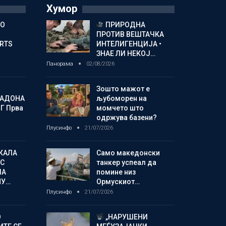
Хумор
ГО
ПРИРОДНА
ПРОТИВ ВЕШТАЧКА
ORTS
ИНТЕЛИГЕНЦИЈА •
ЗНАЕ ЛИ НЕКОЈ…
Панорама
02/08/2026
Зошто мажот е
МАДОНА
љубоморен на
Г Прва
момчето што
одржува базени?
Плусинфо
21/07/2026
КАЛА
Само македонски
С
танкер успеал да
ЛА
помине низ
МУ…
Ормускиот…
Плусинфо
21/07/2026
О
„НАРУШЕНИ