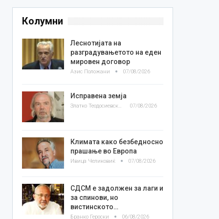
Колумни
Леснотијата на
разградувањетото на еден
мировен договор
Азис Положани
07/08/2026
Исправена земја
Златко Теодосиевски
07/08/2026
Климата како безбедносно
прашање во Европа
Ивица Челиковиќ
07/08/2026
СДСМ е задолжен за лаги и
за спинови, но
вистинското…
Бранко Героски
06/08/2026