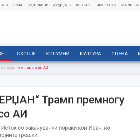
 ЗА ПРЕЗЕМАЊЕ СОДРЖИНИ
КОНТАКТ
ИМПРЕСУМ
МАРКЕТИН
АРХИВА
ВЕТ
СКОПЈЕ
КОЛУМНИ
КУЛТУРА
СЦЕНА
си игра со мапите и со АИ
ЕРЏАН“ Трамп премногу
 со АИ
Исток со заканувачки пораки кон Иран, но
ројните грешки.