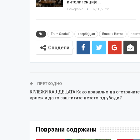
интелигенција…
Панорама
07/08/2026
Truth Social“
азербејџан
Блиски Исток
вешта
Сподели
ПРЕТХОДНО
КРЛЕЖИ КАЈ ДЕЦАТА Како правилно да отстраните
крлеж и да го заштитите детето од убоди?
Поврзани содржини