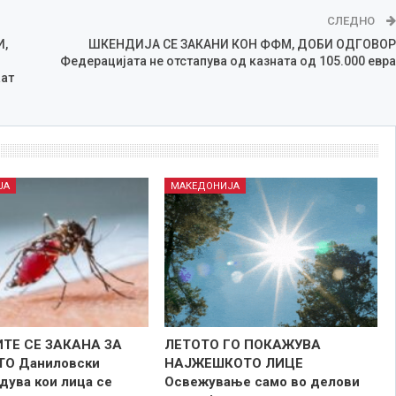
СЛЕДНО
,
ШКЕНДИЈА СЕ ЗАКАНИ КОН ФФМ, ДОБИ ОДГОВОР
Федерацијата не отстапува од казната од 105.000 евра
аат
ЈА
МАКЕДОНИЈА
ТЕ СЕ ЗАКАНА ЗА
ЛЕТОТО ГО ПОКАЖУВА
ТО Даниловски
НАЈЖЕШКОТО ЛИЦE
дува кои лица се
Освежување само во делови