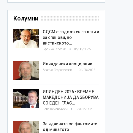
Колумни
СДСМ е задолжен за лаги и
за спинови, но
вистинското…
Бранко Героски
06/08/2026
Илинденски асоцијации
Златко Теодосиевски
04/08/2026
ИЛИНДЕН 2026 • ВРЕМЕ Е
МАКЕДОНИЈА ДА ЗБОРУВА
СО ЕДЕН ГЛАС…
Јове Кекеновски
03/08/2026
За иднината со фантомите
од минатото