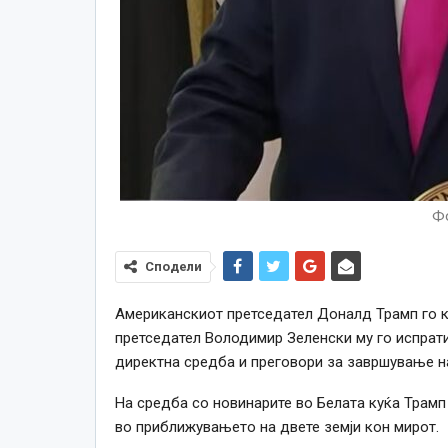
Фо
Сподели
A
мериканскиот претседател Доналд Трамп го 
претседател Володимир Зеленски му го испрати
директна средба и преговори за завршување на
На средба со новинарите во Белата куќа Трамп
во приближувањето на двете земји кон мирот.