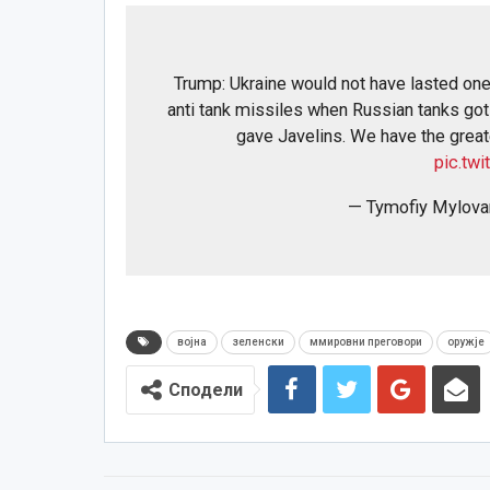
Trump: Ukraine would not have lasted on
anti tank missiles when Russian tanks g
gave Javelins. We have the great
pic.tw
— Tymofiy Mylov
војна
зеленски
ммировни преговори
оружје
Сподели