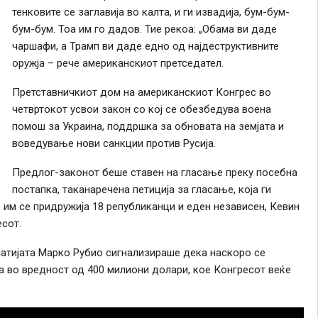
тенковите се заглавија во калта, и ги извадија, бум-бум-
бум-бум. Тоа им го дадов. Тие рекоа: „Обама ви даде
чаршафи, а Трамп ви даде едно од најдеструктивните
оружја – рече американскиот претседател.
Претставничкиот дом на американскиот Конгрес во
четвртокот усвои закон со кој се обезбедува воена
помош за Украина, поддршка за обновата на земјата и
воведување нови санкции против Русија.
Предлог-законот беше ставен на гласање преку посебна
постапка, таканаречена петиција за гласање, која ги
им се придружија 18 републиканци и еден независен, Кевин
сот.
атијата Марко Рубио сигнализираше дека наскоро се
а во вредност од 400 милиони долари, кое Конгресот веќе