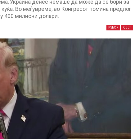
ема, Украина денес немаше да може да се бори за
а куќа. Во меѓувреме, во Конгресот помина предлог
лу 400 милиони долари.
ИЗБОР
СВЕТ