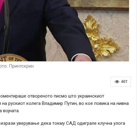
то: Принтскрин
407
коментираше отвореното писмо што украинскиот
 на рускиот колега Владимир Путин, во кое повика на нивна
 војната.
 изрази уверување дека токму САД одиграле клучна улога