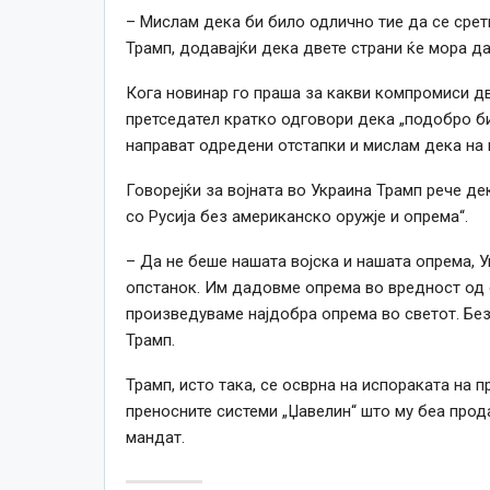
– Мислам дека би било одлично тие да се сретн
Трамп, додавајќи дека двете страни ќе мора д
Кога новинар го праша за какви компромиси дв
претседател кратко одговори дека „подобро би
направат одредени отстапки и мислам дека на кр
Говорејќи за војната во Украина Трамп рече дек
со Русија без американско оружје и опрема“.
– Да не беше нашата војска и нашата опрема, 
опстанок. Им дадовме опрема во вредност од с
произведуваме најдобра опрема во светот. Без
Трамп.
Трамп, исто така, се осврна на испораката на п
преносните системи „Џавелин“ што му беа прод
мандат.