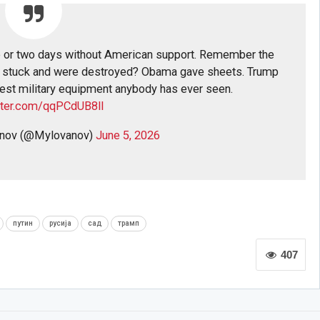
e or two days without American support. Remember the
ot stuck and were destroyed? Obama gave sheets. Trump
est military equipment anybody has ever seen.
itter.com/qqPCdUB8ll
anov (@Mylovanov)
June 5, 2026
путин
русија
сад
трамп
407