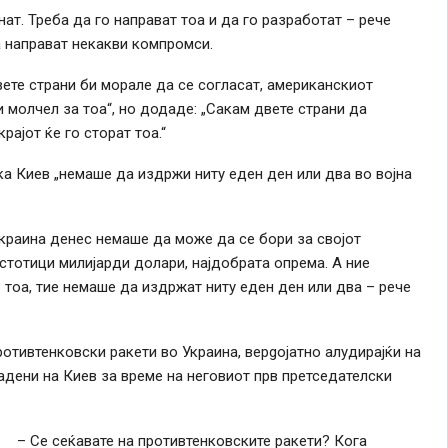
ат. Треба да го направат тоа и да го разработат – рече
а направат некакви компромси.
ете страни би морале да се согласат, американскиот
 молчел за тоа“, но додаде: „Сакам двете страни да
ајот ќе го сторат тоа.“
а Киев „немаше да издржи ниту еден ден или два ​​во војна
Украина денес немаше да може да се бори за својот
тотици милијарди долари, најдобрата опрема. А ние
 тоа, тие немаше да издржат ниту еден ден или два – рече
ротивтенковски ракети во Украина, верgојатно алудирајќи на
адени на Киев за време на неговиот прв претседателски
– Се сеќавате на противтенковските ракети? Кога