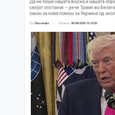
Да не беше нашата војска и нашата опр
својот опстанок – рече Трамп во Белат
закон за нова помош за Украина од око
Објавено
05/06/2026 15:10:03
Од
Плусинфо