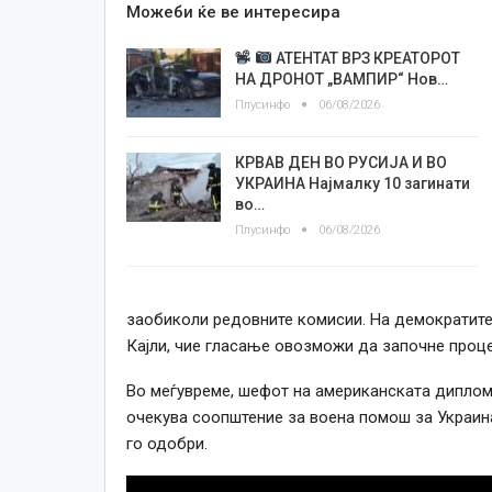
Можеби ќе ве интересира
АТЕНТАТ ВРЗ КРЕАТОРОТ
НА ДРОНОТ „ВАМПИР“ Нов…
Плусинфо
06/08/2026
КРВАВ ДЕН ВО РУСИЈА И ВО
УКРАИНА Најмалку 10 загинати
во…
Плусинфо
06/08/2026
заобиколи редовните комисии. На демократите 
Кајли, чие гласање овозможи да започне проце
Во меѓувреме, шефот на американската диплом
очекува соопштение за воена помош за Украин
го одобри.