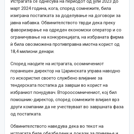
Истрагата се однесува на периодот од јули 2023 до
март 2024 година, кога, според сомнежите, била
изиграна постапката за доделување на договори за
јавна набавка. Обвинителството тврди дека преку
фаворизирање на одреден економски оператор и со
ограничување на конкуренцијата, на избраната фирма
ѝ била овозможена противправна имотна корист од
18,4 милиони денари.
Според наодите на истрагата, осомничениот
поранешен директор на Царинската управа наводно
го искористил своето службено влијание за
тендерската постапка да заврши во корист на
избраниот понудувач. Второосомничениот, кој бил
помошник-директор, според сомнежите влијаел врз
други компании да не учествуваат во завршната фаза
од постапката.
Обвинителството наведува дека во текот на
истрагата биле обезбедени и докази за примање и