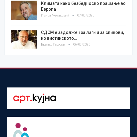
Климата како безбедносно прашање во
Европа
Ивица Челиковиќ
07/08/2026
СДСМ е задолжен за лаги и за спинови,
но вистинското…
Бранко Героски
06/08/2026