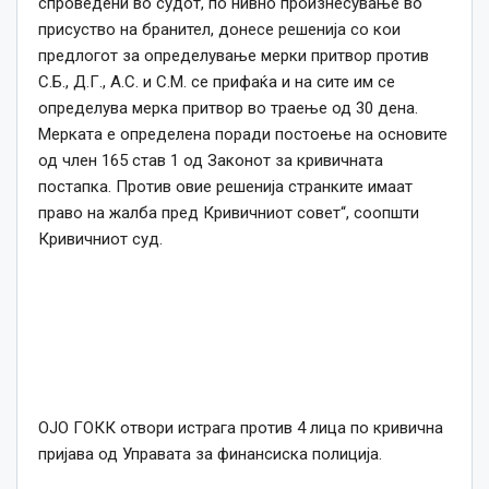
спроведени во судот, по нивно произнесување во
присуство на бранител, донесе решенија со кои
предлогот за определување мерки притвор против
С.Б., Д.Г., А.С. и С.М. се прифаќа и на сите им се
определува мерка притвор во траење од 30 дена.
Мерката е определена поради постоење на основите
од член 165 став 1 од Законот за кривичната
постапка. Против овие решенија странките имаат
право на жалба пред Кривичниот совет“, соопшти
Кривичниот суд.
ОЈО ГОКК отвори истрага против 4 лица по кривична
пријава од Управата за финансиска полиција.