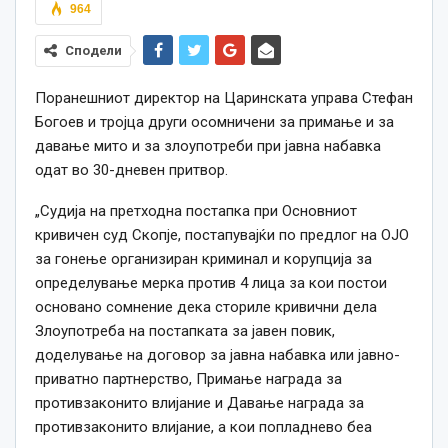
964
Сподели
Поранешниот директор на Царинската управа Стефан
Богоев и тројца други осомничени за примање и за
давање мито и за злоупотреби при јавна набавка
одат во 30-дневен притвор.
„Судија на претходна постапка при Основниот
кривичен суд Скопје, постапувајќи по предлог на ОЈО
за гонење организиран криминал и корупција за
определување мерка против 4 лица за кои постои
основано сомнение дека сториле кривични дела
Злоупотреба на постапката за јавен повик,
доделување на договор за јавна набавка или јавно-
приватно партнерство, Примање награда за
противзаконито влијание и Давање награда за
противзаконито влијание, а кои попладнево беа