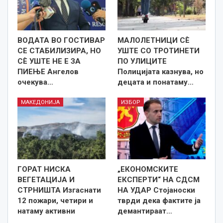
ВОДАТА ВО ГОСТИВАР
МАЛОЛЕТНИЦИ СÈ
СЕ СТАБИЛИЗИРА, НО
УШТЕ СО ТРОТИНЕТИ
СÈ УШТЕ НЕ Е ЗА
ПО УЛИЦИТЕ
ПИЕЊЕ Ангелов
Полицијата казнува, но
очекува…
децата и понатаму…
МАКЕДОНИЈА
ИЗБОР
ГОРАТ НИСКА
„ЕКОНОМСКИТЕ
ВЕГЕТАЦИЈА И
ЕКСПЕРТИ“ НА СДСМ
СТРНИШТА Изгаснати
НА УДАР Стојаноски
12 пожари, четири и
тврди дека фактите ја
натаму активни
демантираат…