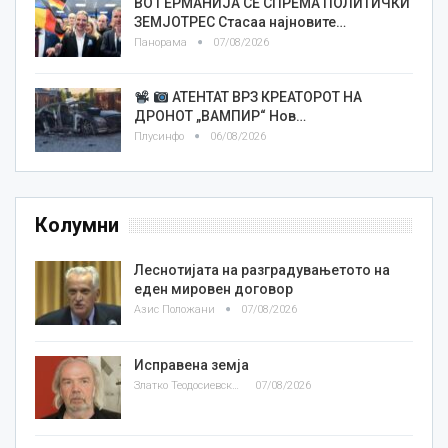
ВО ГЕРМАНИЈА СЕ СПРЕМА ПОЛИТИЧКИ
ЗЕМЈОТРЕС Стасаа најновите…
Панорама
07/08/2026
АТЕНТАТ ВРЗ КРЕАТОРОТ НА
ДРОНОТ „ВАМПИР“ Нов…
Плусинфо
06/08/2026
Колумни
Леснотијата на разградувањетото на
еден мировен договор
Азис Положани
07/08/2026
Исправена земја
Златко Теодосиевски
07/08/2026