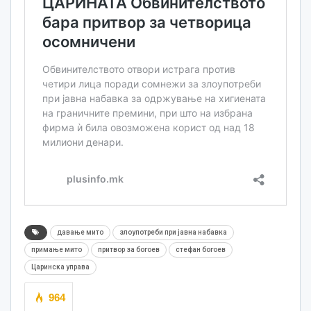
давање мито
злоупотреби при јавна набавка
примање мито
притвор за богоев
стефан богоев
Царинска управа
964