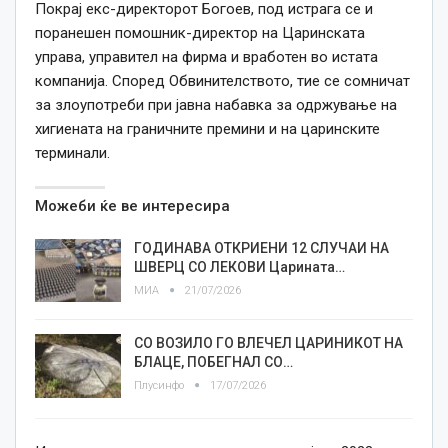
Покрај екс-директорот Богоев, под истрага се и
поранешен помошник-директор на Царинската
управа, управител на фирма и вработен во истата
компанија. Според Обвинителството, тие се сомничат
за злоупотреби при јавна набавка за одржување на
хигиената на граничните премини и на царинските
терминали.
Можеби ќе ве интересира
ГОДИНАВА ОТКРИЕНИ 12 СЛУЧАИ НА
ШВЕРЦ СО ЛЕКОВИ Царината…
МИА
21/07/2026
СО ВОЗИЛО ГО ВЛЕЧЕЛ ЦАРИНИКОТ НА
БЛАЦЕ, ПОБЕГНАЛ СО…
Плусинфо
17/07/2026