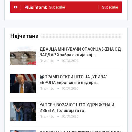
Plusinfomk
Subscribe
Subscribe
Најчитани
ДВАЈЦА МИНУВАЧИ СПАСИЈА ЖЕНА ОД
ВАРДАР Храбра акција кај…
Плусинфо
07/08/2026
ТРАМП ОТКРИ ШТО ЈА „УБИВА“
ЕВРОПА Европските лидери…
Плусинфо
06/08/2026
УАПСЕН ВОЗАЧОТ ШТО УДРИ ЖЕНА И
ИЗБЕГА Полицијата го…
Плусинфо
06/08/2026