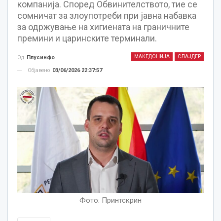
компанија. Според Обвинителството, тие се
сомничат за злоупотреби при јавна набавка
за одржување на хигиената на граничните
премини и царинските терминали.
МАКЕДОНИЈА
СЛАЈДЕР
Од
Плусинфо
Објавено
03/06/2026 22:37:57
Фото: Принтскрин