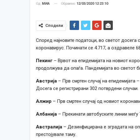
Објавено
12/03/2020 12:23:10
Од
МИА
Сподели
Според најновите податоци, во светот досега с
коронавирус. Починати се 4.717, а оздравеле 68
Пекинг
– Врвот на епидемијата на новиот коро
продолжува да опаѓа. Пандемијата во светот б
Австрија
– Прв смртен случај на епидемијата – 
Досега се регистрирани 302 потврдени случаи.
Алжир
– Прв смртен случај од новиот коронави
Албанија
– Прекинати автобуските линии меѓу 
Австралија
– Дезинфицирана е зградата на опе
престојувале таму.