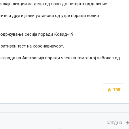
онлајн лекции за деца од прво до четврто одделение.
ите и други јавни установи од утре поради новиот
 одржување сесија поради Ковид-19
зитивен тест на коронавирусот.
аграда на Австралија поради член на тимот кој заболел од
796
СЛЕДНО