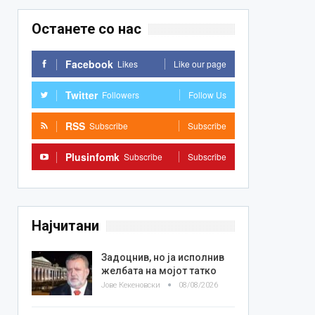
Останете со нас
Facebook
Likes
Like our page
Twitter
Followers
Follow Us
RSS
Subscribe
Subscribe
Plusinfomk
Subscribe
Subscribe
Најчитани
Задоцнив, но ја исполнив
желбата на мојот татко
Јове Кекеновски
08/08/2026