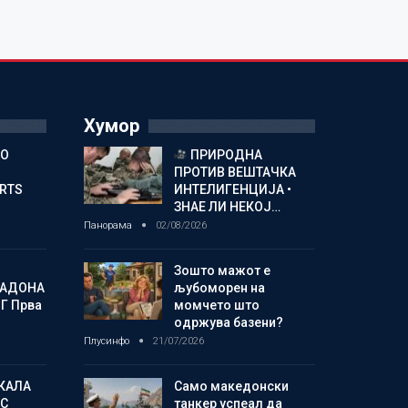
Хумор
ГО
ПРИРОДНА
ПРОТИВ ВЕШТАЧКА
ORTS
ИНТЕЛИГЕНЦИЈА •
ЗНАЕ ЛИ НЕКОЈ…
Панорама
02/08/2026
Зошто мажот е
МАДОНА
љубоморен на
Г Прва
момчето што
одржува базени?
Плусинфо
21/07/2026
КАЛА
Само македонски
С
танкер успеал да