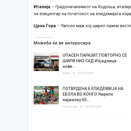
Италија
– Градоначалникот на Кодоња, италијан
за епицентар на почетокот на епидемијата изја
Црна Гора
– Уапсен маж кој ширел лажни вести
Можеби ќе ве интересира
ОПАСЕН ПАРАЗИТ ПОВТОРНО СЕ
ШИРИ НИЗ САД Илјадници
нови…
МИА
31/07/2026
ПОТВРДЕНА Е ЕПИДЕМИЈА НА
ЕБОЛА ВО КОНГО Умреле
најмалку 65…
Плусинфо
15/05/2026