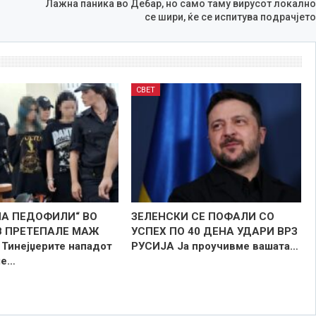
Лажна паника во Дебар, но само таму вирусот локално
се шири, ќе се испитува подрачјето
СВЕТ
НА ПЕДОФИЛИ“ ВО
ЗЕЛЕНСКИ СЕ ПОФАЛИ СО
 ПРЕТЕПАЛЕ МАЖ
УСПЕХ ПО 40 ДЕНА УДАРИ ВРЗ
Тинејџерите нападот
РУСИЈА Ја проучивме вашата…
ле…