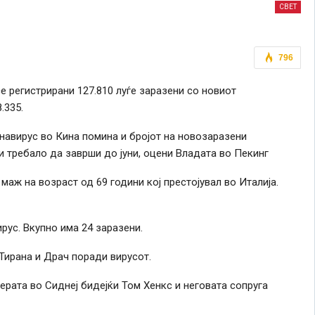
СВЕТ
796
е регистрирани 127.810 луѓе заразени со новиот
.335.
навирус во Кина помина и бројот на новозаразени
и требало да заврши до јуни, оцени Владата во Пекинг
маж на возраст од 69 години кој престојувал во Италија.
рус. Вкупно има 24 заразени.
Тирана и Драч поради вирусот.
рата во Сиднеј бидејќи Том Хенкс и неговата сопруга