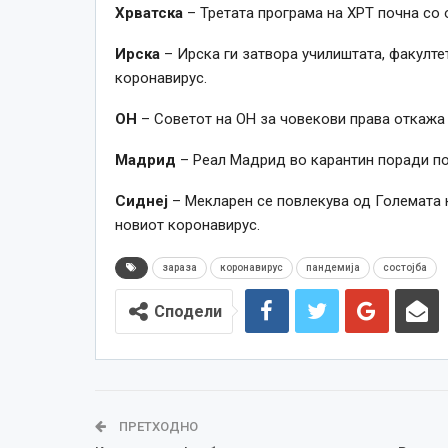
Хрватска
– Третата програма на ХРТ почна со 
Ирска
– Ирска ги затвора училиштата, факултет
коронавирус.
ОН
– Советот на ОН за човекови права откажа
Мадрид
– Реал Мадрид во карантин поради по
Сиднеј
– Мекларен се повлекува од Големата н
новиот коронавирус.
зараза
коронавирус
пандемија
состојба
Сподели
ПРЕТХОДНО