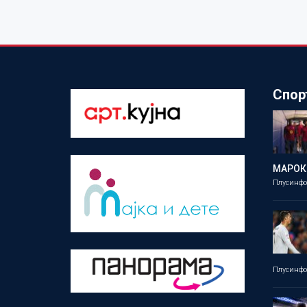
Спор
МАРОК
Плусинф
Плусинф