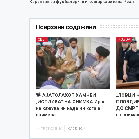
Карантин за фудбалерите и кошаркарите на Реал
Поврзани содржини
СВЕТ
ИЗБОР
АЈАТОЛАХОТ ХАМНЕИ
„ЛОВЦИ 
„ИСПЛИВА“ НА СНИМКА Иран
ПЛОВДИВ
не кажува ни каде ни кога е
ДО СМРТ 
снименa
го снима
ПРЕТХОДНО
СЛЕДНО