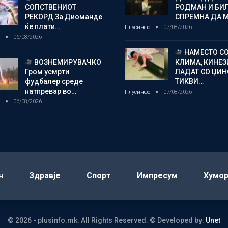
СОПСТВЕНИОТ
РОДМАН И БИ
РЕКОРД За Диоманде
СПРЕМНА ДА 
ќе плати…
Плусинфо
07/08/2026
о
06/08/2026
НАМЕСТО С
ВОЗНЕМИРУВАЧКО
КЛИМА, КИНЕЗ
Гром усмрти
ЛАДАТ СО ЏИ
фудбалер среде
ТИКВИ…
натпревар во…
Плусинфо
07/08/2026
о
06/08/2026
н
Здравје
Спорт
Импресум
Хумо
© 2026 - plusinfo.mk. All Rights Reserved.
© Developed by:
Unet