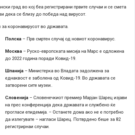
ски град во кој беа регистрирани првите случаи и се смета
ви дека се близу до победа над вирусот.
 за коронавирусот во државата.
Полска
– Прв смртен случај од новиот коронавирус.
Москва
– Руско-европската мисија на Марс е одложена
до 2022 година поради Ковид-19.
Шпанија
– Министерка во Владата задолжена за
еднаквост е заболена од Ковид-19. Во државата се
затворени сите музеи..
Словенија
– Словенечкиот премиер Марјан Шарец изјави
на прес конференција дека државата и службено ќе
прогласи епидемија. – Останете дома ако не е потребно
да излегувате – нагласи Шарец. Потврдено беше за 82
регистрирнаи случаи.