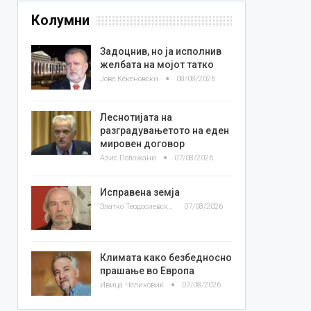
Колумни
Задоцнив, но ја исполнив
желбата на мојот татко
Јове Кекеновски
08/08/2026
Леснотијата на
разградувањетото на еден
мировен договор
Азис Положани
07/08/2026
Исправена земја
Златко Теодосиевски
07/08/2026
Климата како безбедносно
прашање во Европа
Ивица Челиковиќ
07/08/2026