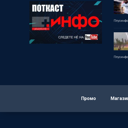
Плусинф
Плусинф
Промо
Магази