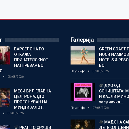
т
Галерија
БАРСЕЛОНА ГО
GREEN COAST 
ОТКАЖА
НОСИ NAMMOS
ПРИЈАТЕЛСКИОТ
HOTELS & RES
НАТПРЕВАР ВО
ВО…
О…
Плусинфо
07/08/2026
о
08/08/2026
ДУО ОД
МЕСИ БИЛ ГЛАВНА
СОНИШТАТА: 
ЦЕЛ, РОНАЛДО
И КАЈЛИ МИНО
ПРОГОНУВАН НА
заедничка…
МУНДИЈАЛОТ…
Плусинфо
07/08/2026
о
07/08/2026
МАДОНА СА
РЕАЛ ГО СРУШИ
ДЕТЕ ОД ДЕНИ