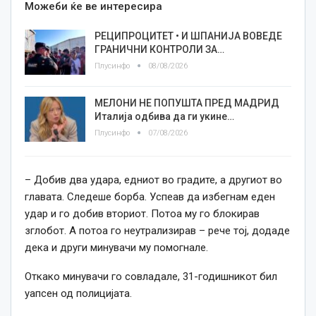
Можеби ќе ве интересира
РЕЦИПРОЦИТЕТ • И ШПАНИЈА ВОВЕДЕ
ГРАНИЧНИ КОНТРОЛИ ЗА…
Плусинфо
08/08/2026
МЕЛОНИ НЕ ПОПУШТА ПРЕД МАДРИД
Италија одбива да ги укине…
Плусинфо
07/08/2026
– Добив два удара, едниот во градите, а другиот во
главата. Следеше борба. Успеав да избегнам еден
удар и го добив вториот. Потоа му го блокирав
зглобот. А потоа го неутрализирав – рече тој, додаде
дека и други минувачи му помогнале.
Откако минувачи го совладале, 31-годишникот бил
уапсен од полицијата.