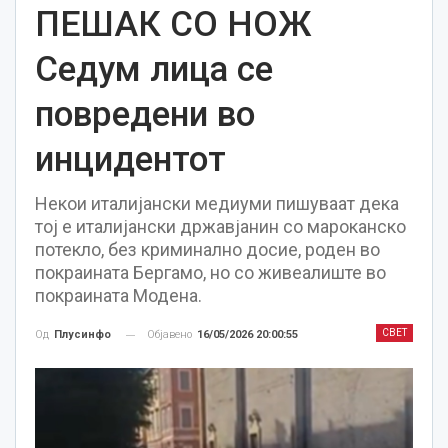
ПЕШАК СО НОЖ
Седум лица се
повредени во
инцидентот
Некои италијански медиуми пишуваат дека
тој е италијански државјанин со мароканско
потекло, без криминално досие, роден во
покраината Бергамо, но со живеалиште во
покраината Модена.
СВЕТ
Објавено
16/05/2026 20:00:55
Од
Плусинфо