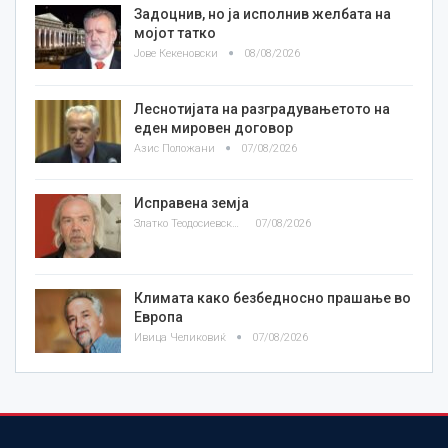
Задоцнив, но ја исполнив желбата на
мојот татко
Јове Кекеновски
08/08/2026
Леснотијата на разградувањетото на
еден мировен договор
Азис Положани
07/08/2026
Исправена земја
Златко Теодосиевски
07/08/2026
Климата како безбедносно прашање во
Европа
Ивица Челиковиќ
07/08/2026