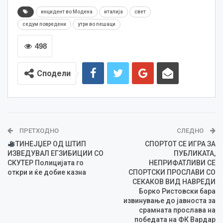
инцидент во Модена
италија
свет
седум повредени
утри во пешаци
498
Сподели
ПРЕТХОДНО
СЛЕДНО
ТИНЕЈЏЕР ОД ШТИП
СПОРТОТ СЕ ИГРА ЗА
ИЗВЕДУВАЛ ЕГЗИБИЦИИ СО
ПУБЛИКАТА,
СКУТЕР Полицијата го
НЕПРИФАТЛИВИ СЕ
откри и ќе добие казна
СПОРТСКИ ПРОСЛАВИ СО
СЕКАКОВ ВИД НАВРЕДИ
Борко Ристовски бара
извинување до јавноста за
срамната прослава на
победата на ФК Вардар