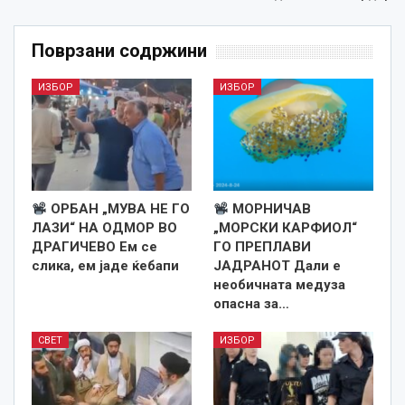
Поврзани содржини
ИЗБОР
ИЗБОР
ОРБАН „МУВА НЕ ГО
МОРНИЧАВ
ЛАЗИ“ НА ОДМОР ВО
„МОРСКИ КАРФИОЛ“
ДРАГИЧЕВО Ем се
ГО ПРЕПЛАВИ
слика, ем јаде ќебапи
ЈАДРАНОТ Дали е
необичната медуза
опасна за…
СВЕТ
ИЗБОР