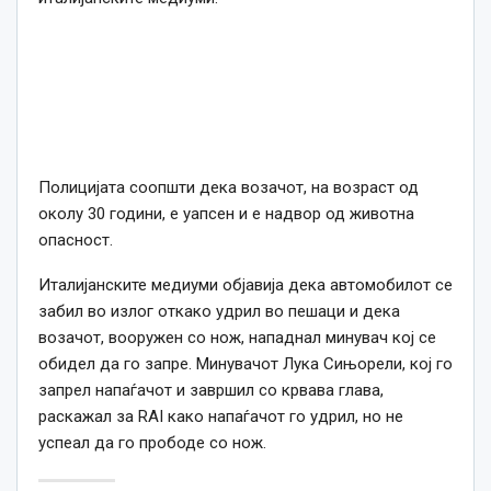
Полицијата соопшти дека возачот, на возраст од
околу 30 години, е уапсен и е надвор од животна
опасност.
Италијанските медиуми објавија дека автомобилот се
забил во излог откако удрил во пешаци и дека
возачот, вооружен со нож, нападнал минувач кој се
обидел да го запре. Минувачот Лука Сињорели, кој го
запрел напаѓачот и завршил со крвава глава,
раскажал за RAI како напаѓачот го удрил, но не
успеал да го прободе со нож.