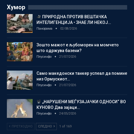
Хумор
ПРИРОДНА ПРОТИВ ВЕШТАЧКА
ИНТЕЛИГЕНЦИЈА • ЗНАЕ ЛИ НЕКОЈ…
Панорама
02/08/2026
Зошто мажот е љубоморен на момчето
што одржува базени?
Плусинфо
21/07/2026
Само македонски танкер успеал да помине
низ Ормускиот…
Плусинфо
21/07/2026
„НАРУШЕНИ МЕЃУЗАЈАЧКИ ОДНОСИ“ ВО
КУНОВО Два зајаци…
Плусинфо
24/05/2026
ПРЕТХОДНО
СЛЕДНО
1 of 169