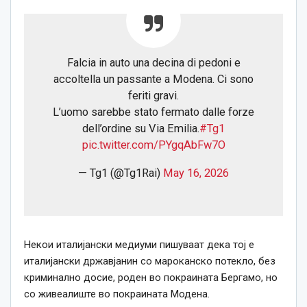
Falcia in auto una decina di pedoni e
accoltella un passante a Modena. Ci sono
feriti gravi.
L’uomo sarebbe stato fermato dalle forze
dell’ordine su Via Emilia.
#Tg1
pic.twitter.com/PYgqAbFw7O
— Tg1 (@Tg1Rai)
May 16, 2026
Некои италијански медиуми пишуваат дека тој е
италијански државјанин со мароканско потекло, без
криминално досие, роден во покраината Бергамо, но
со живеалиште во покраината Модена.