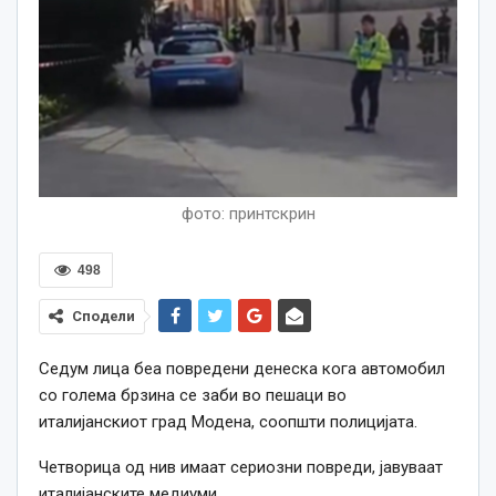
фото: принтскрин
498
Сподели
Седум лица беа повредени денеска кога автомобил
со голема брзина се заби во пешаци во
италијанскиот град Модена, соопшти полицијата.
Четворица од нив имаат сериозни повреди, јавуваат
италијанските медиуми.