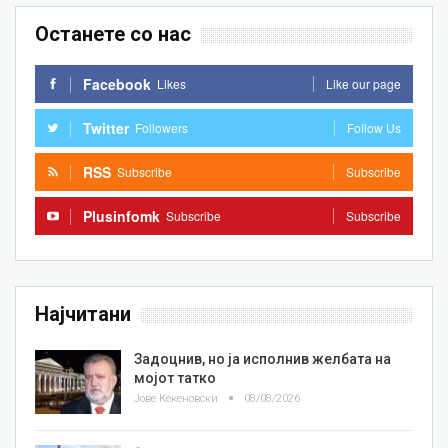
Останете со нас
Facebook
Likes
Like our page
Twitter
Followers
Follow Us
RSS
Subscribe
Subscribe
Plusinfomk
Subscribe
Subscribe
Најчитани
Задоцнив, но ја исполнив желбата на
мојот татко
Јове Кекеновски
08/08/2026