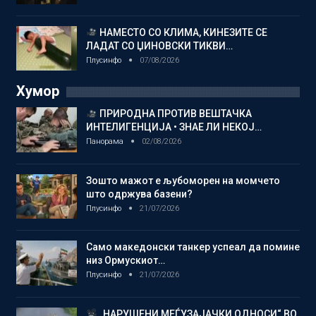
НАМЕСТО СО КЛИМА, КИНЕЗИТЕ СЕ
ЛАДАТ СО ЏИНОВСКИ ТИКВИ…
Плусинфо
07/08/2026
Хумор
ПРИРОДНА ПРОТИВ ВЕШТАЧКА
ИНТЕЛИГЕНЦИЈА • ЗНАЕ ЛИ НЕКОЈ…
Панорама
02/08/2026
Зошто мажот е љубоморен на момчето
што одржува базени?
Плусинфо
21/07/2026
Само македонски танкер успеал да помине
низ Ормускиот…
Плусинфо
21/07/2026
„НАРУШЕНИ МЕЃУЗАЈАЧКИ ОДНОСИ“ ВО