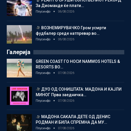
За Диоманде ќе плати…
Плусинфо
06/08/2026
ВОЗНЕМИРУВАЧКО Гром усмрти
фудбалер среде натпревар во…
Плусинфо
06/08/2026
Галерија
GREEN COAST ГО НОСИ NAMMOS HOTELS &
RESORTS ВО…
Плусинфо
07/08/2026
ДУО ОД СОНИШТАТА: МАДОНА И КАЈЛИ
МИНОГ Прва заедничка…
Плусинфо
07/08/2026
МАДОНА САКАЛА ДЕТЕ ОД ДЕНИС
РОДМАН И БИЛА СПРЕМНА ДА МУ…
Плусинфо
07/08/2026