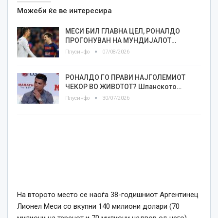
Можеби ќе ве интересира
МЕСИ БИЛ ГЛАВНА ЦЕЛ, РОНАЛДО
ПРОГОНУВАН НА МУНДИЈАЛОТ…
Плусинфо
07/08/2026
РОНАЛДО ГО ПРАВИ НАЈГОЛЕМИОТ
ЧЕКОР ВО ЖИВОТОТ? Шпанското…
Плусинфо
30/07/2026
На второто место се наоѓа 38-годишниот Аргентинец
Лионел Меси со вкупни 140 милиони долари (70
милиони на теренот и 70 милиони надвор од него).