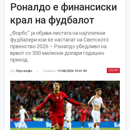
Роналдо е финансиски
крал на фудбалот
„Форбс“ ја објави листата на најплатени
фудбалери кои ќе настапат на Светското
првенство 2026 – Роналдо убедливо на
врвот со 300 милиони долари годишен
приход.
СПОРТ
Објавено
11/06/2026 10:41:49
Од
Плусинфо