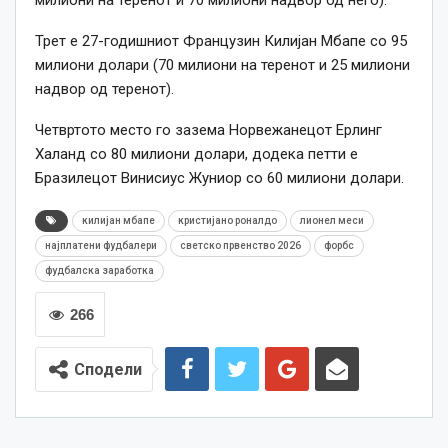
Трет е 27-годишниот Французин Килијан Мбапе со 95
милиони долари (70 милиони на теренот и 25 милиони
надвор од теренот).
Четвртото место го зазема Норвежанецот Ерлинг
Халанд со 80 милиони долари, додека петти е
Бразилецот Винисиус Жуниор со 60 милиони долари.
килијан мбапе
кристијано роналдо
лионел меси
најплатени фудбалери
светско првенство 2026
форбс
фудбалска заработка
266
Сподели