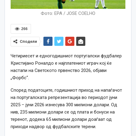
Фото: EPA / JOSE COELHO
266
Сподели
Четириесет и едногодишниот португалски фудбалер
Кристијано Роналдо е најплатениот играч кој ќе
настапи на Светското првенство 2026, објави
„Форбс“.
Според податоците, годишниот приход на напаѓачот
на португалската репрезентација во периодот јуни
2025 – јуни 2026 изнесува 300 милиони долари. Од
нив, 235 милиони долари се од плата и бонуси на
теренот, додека 65 милиони долари доаѓаат од
приходи надвор од фудбалските терени.