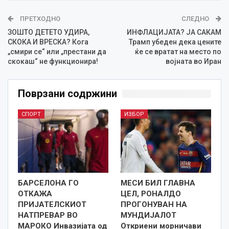
ПРЕТХОДНО
СЛЕДНО
ЗОШТО ДЕТЕТО УДИРА,
ИНФЛАЦИЈАТА? ЈА САКАМ
СКОКА И ВРЕСКА? Кога
Трамп убеден дека цените
„смири се“ или „престани да
ќе се вратат на место по
скокаш“ не функционира!
војната во Иран
Поврзани содржини
СПОРТ
ИЗБОР
БАРСЕЛОНА ГО
МЕСИ БИЛ ГЛАВНА
ОТКАЖА
ЦЕЛ, РОНАЛДО
ПРИЈАТЕЛСКИОТ
ПРОГОНУВАН НА
НАТПРЕВАР ВО
МУНДИЈАЛОТ
МАРОКО Инвазијата од
Откриени морничави