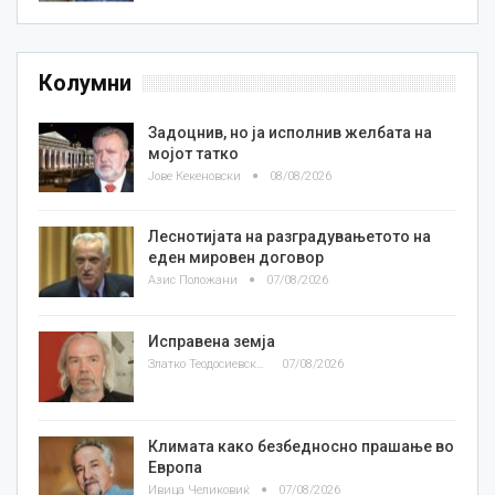
Колумни
Задоцнив, но ја исполнив желбата на
мојот татко
Јове Кекеновски
08/08/2026
Леснотијата на разградувањетото на
еден мировен договор
Азис Положани
07/08/2026
Исправена земја
Златко Теодосиевски
07/08/2026
Климата како безбедносно прашање во
Европа
Ивица Челиковиќ
07/08/2026