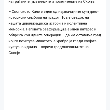
на граѓаните, уметниците и посетителите на Скопје.
– Скопското Кале е еден од најзначајните културно-
историски симболи на градот. Тоа е сведок на
нашата цивилизациска историја и колективна
меморија. Неговата реафирмација е јавен интерес и
обврска кон идните генерации – да им оставиме град
кој го почитува минатото, а храбро ја гради својата
културна иднина – порача градоначалникот на
Скопје.