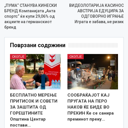
„ПУМА“ СТАНУВА КИНЕСКИ
ВИДЕОЛОТАРИЈА КАСИНОС
БРЕНД Компанијата „Анта
АВСТРИЈА ЕДУЦИРА ЗА
спортс“ ќе купи 29,06% од
ОДГОВОРНО ИГРАЊЕ
акциите на германскиот
Играта е забава, не ризик
бренд
Поврзани содржини
СКОПЈЕ
СКОПЈЕ
БЕСПЛАТНО МЕРЕЊЕ
СООБРАЌАЈОТ КАЈ
ПРИТИСОК И СОВЕТИ
ПРУГАТА НА ПЕРО
ЗА ЗАШТИТА ОД
НАКОВ ЌЕ БИДЕ ВО
ГОРЕШТИНИТЕ
ПРЕКИН Ќе се санира
Општина Центар
преминот преку…
постави…