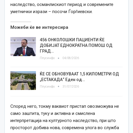
наследство, османлискиот период и современите
уметнички изрази – посочи Ѓорѓиевски.
Можеби ќе ве интересира
456 ОНКОЛОШКИ ПАЦИЕНТИ ЌЕ
ДОБИЈАТ ЕДНОКРАТНА ПОМОШ ОД
ГРАД…
Плусинфо
04/08/2026
ЌЕ СЕ ОБНОВУВААТ 1,5 КИЛОМЕТРИ ОД
„ЕСТАКАДА“ Еден од…
Плусинфо
31/07/2026
Според него, токму ваквиот пристап овозможува не
само заштита, туку и активна и смислена
интерпретација на културното наследство, при што
просторот добива нова, современа улога во служба