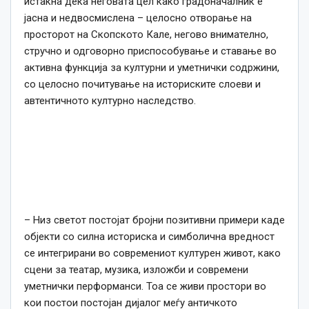
истакна дека неговата цел како градоначалник е
јасна и недвосмислена – целосно отворање на
просторот на Скопското Кале, негово внимателно,
стручно и одговорно приспособување и ставање во
активна функција за културни и уметнички содржини,
со целосно почитување на историските слоеви и
автентичното културно наследство.
– Низ светот постојат бројни позитивни примери каде
објекти со силна историска и симболична вредност
се интегрирани во современиот културен живот, како
сцени за театар, музика, изложби и современи
уметнички перформанси. Тоа се живи простори во
кои постои постојан дијалог меѓу античкото