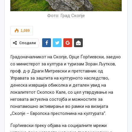
Фото: Град Скопје
1,089
Сподели
Градоначалникот на Скопје, Орце Ѓорѓиевски, заедно
со министерот за култура и туризам Зоран Љутков,
проф. д-р Драги Митревски и претставник од
Управата за заштита на културното наследство,
денеска извршија обиколка и детален увид на
локалитетот Скопско Кале, со цел утврдување на
неговата актуелна состојба и можностите за
понатамошно активирање во рамки на визијата
„Скопје – Европска престолнина на културата“.
Ѓорѓиевски преку објава на социјалните мрежи