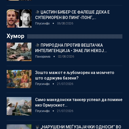
ЏАСТИН БИБЕР СЕ ФАЛЕШЕ ДЕКА Е
СУПЕРИОРЕН ВО ПИНГ-ПОНГ,…
Плусинфо
06/08/2026
Хумор
ПРИРОДНА ПРОТИВ ВЕШТАЧКА
ИНТЕЛИГЕНЦИЈА • ЗНАЕ ЛИ НЕКОЈ…
Панорама
02/08/2026
Зошто мажот е љубоморен на момчето
што одржува базени?
Плусинфо
21/07/2026
Само македонски танкер успеал да помине
низ Ормускиот…
Плусинфо
21/07/2026
„НАРУШЕНИ МЕЃУЗАЈАЧКИ ОДНОСИ“ ВО