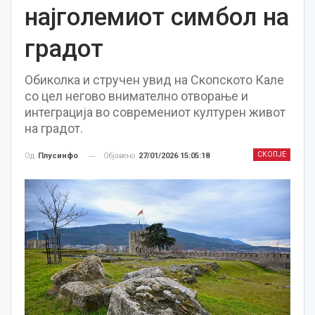
најголемиот симбол на
градот
Обиколка и стручен увид на Скопското Кале
со цел негово внимателно отворање и
интеграција во современиот културен живот
на градот.
СКОПЈЕ
Објавено
27/01/2026 15:05:18
Од
Плусинфо