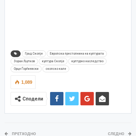
Град Скопје
Европска престолнина на културата
Зоран Љутков
култура Скопје
културно наследство
Орце Ѓорѓиевски
скопско кале
1,089
Сподели
ПРЕТХОДНО
СЛЕДНО