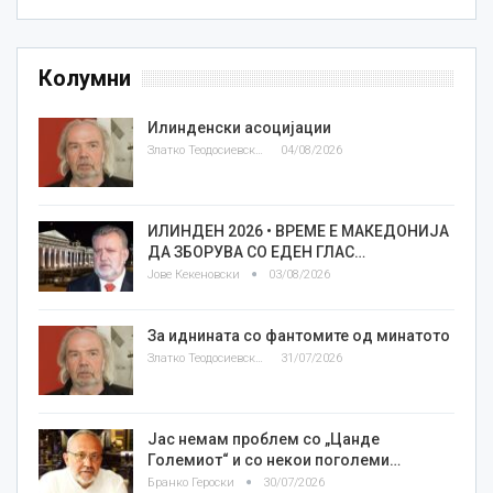
Колумни
Илинденски асоцијации
Златко Теодосиевски
04/08/2026
ИЛИНДЕН 2026 • ВРЕМЕ Е МАКЕДОНИЈА
ДА ЗБОРУВА СО ЕДЕН ГЛАС…
Јове Кекеновски
03/08/2026
За иднината со фантомите од минатото
Златко Теодосиевски
31/07/2026
Јас немам проблем со „Цанде
Големиот“ и со некои поголеми…
Бранко Героски
30/07/2026