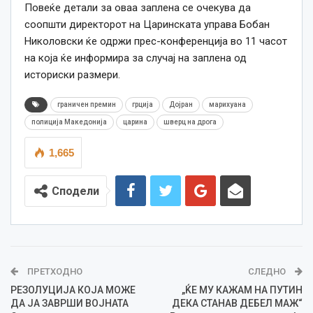
Повеќе детали за оваа заплена се очекува да
соопшти директорот на Царинската управа Бобан
Николовски ќе одржи прес-конференција во 11 часот
на која ќе информира за случај на заплена од
историски размери.
граничен премин
грција
Дојран
марихуана
полиција Македонија
царина
шверц на дрога
1,665
Сподели
ПРЕТХОДНО
СЛЕДНО
РЕЗОЛУЦИЈА КОЈА МОЖЕ
„ЌЕ МУ КАЖАМ НА ПУТИН
ДА ЈА ЗАВРШИ ВОЈНАТА
ДЕКА СТАНАВ ДЕБЕЛ МАЖ“