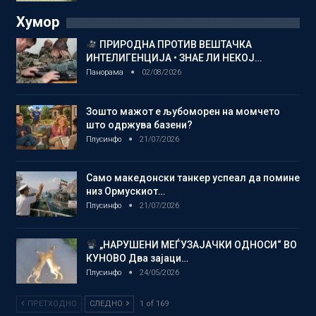
Хумор
ПРИРОДНА ПРОТИВ ВЕШТАЧКА
ИНТЕЛИГЕНЦИЈА • ЗНАЕ ЛИ НЕКОЈ…
Панорама
02/08/2026
Зошто мажот е љубоморен на момчето
што одржува базени?
Плусинфо
21/07/2026
Само македонски танкер успеал да помине
низ Ормускиот…
Плусинфо
21/07/2026
„НАРУШЕНИ МЕЃУЗАЈАЧКИ ОДНОСИ“ ВО
КУНОВО Два зајаци…
Плусинфо
24/05/2026
ПРЕТХОДНО
СЛЕДНО
1 of 169