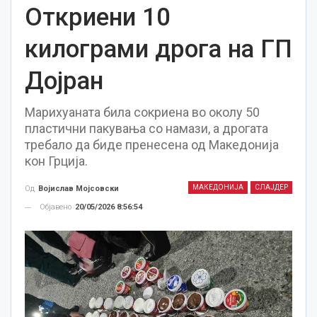
Откриени 10
килограми дрога на ГП
Дојран
Марихуаната била сокриена во околу 50
пластични пакувања со намази, а дрогата
требало да биде пренесена од Македонија
кон Грција.
МАКЕДОНИЈА
СЛАЈДЕР
Од
Војислав Мојсовски
Објавено
20/05/2026 8:56:54