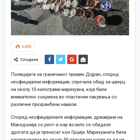
1,665
Сподели
Полицијата на граничниот премин Дојран, според
неофицијални информации, спречила обид за шверц
на околу 10 килограми марихуана, која била
внимателно сокриена во пластични пакувања со
различни прехранбени намази.
Според неофицијалните информации, државјани на
Македонија со рент-а-кар возило се обиделе
дрогата да ја пренесат кон Грција. Марихуаната била
распределена во околу 50 пластични кутии за да не