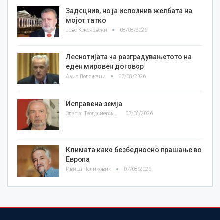
Задоцнив, но ја исполнив желбата на
мојот татко
Јове Кекеновски
08/08/2026
Леснотијата на разградувањетото на
еден мировен договор
Азис Положани
07/08/2026
Исправена земја
Златко Теодосиевски
07/08/2026
Климата како безбедносно прашање во
Европа
Ивица Челиковиќ
07/08/2026