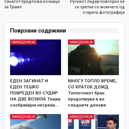
Сенатот предложи кочници
Рускиот лидер повторно ќе
за Трамп
се сретне со момчето од
старата фотографија
Поврзани содржини
МАКЕДОНИЈА
МАКЕДОНИЈА
ЕДЕН ЗАГИНАТ И
МНОГУ ТОПЛО ВРЕМЕ,
ЕДЕН ТЕШКО
СО КРАТОК ДОЖД
ПОВРЕДЕН ВО СУДИР
Топлотниот бран
НА ДВЕ ВОЗИЛА Тешка
продолжува и во
сообраќајна несреќа…
следните денови
МАКЕДОНИЈА
МАКЕДОНИЈА