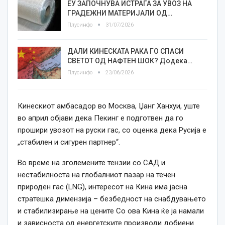
ЕУ ЗАПОЧНУВА ИСТРАГА ЗА УВОЗ НА
ГРАДЕЖНИ МАТЕРИЈАЛИ ОД…
Плусинфо
31/07/2026
ДАЛИ КИНЕСКАТА РАКА ГО СПАСИ
СВЕТОТ ОД НАФТЕН ШОК? Додека…
Плусинфо
23/06/2026
Кинескиот амбасадор во Москва, Џанг Ханхуи, уште
во април објави дека Пекинг е подготвен да го
прошири увозот на руски гас, со оценка дека Русија е
„стабилен и сигурен партнер“.
Во време на зголемените тензии со САД и
нестабилноста на глобалниот пазар на течен
природен гас (LNG), интересот на Кина има јасна
стратешка димензија – безбедност на снабдувањето
и стабилизирање на цените Со ова Кина ќе ја намали
и зависноста од енергетските производи добиени