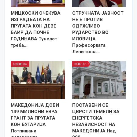
МИЦКОСКИ ОЧЕКУВА
СТРУЧНАТА ЈАВНОСТ
ИЗГРАДБАТА НА
НЕ Е ПРОТИВ
ПРУГАТА КОН ДЕВЕ
ОДРЖЛИВО
БАИР ДА ПОЧНЕ
РУДАРСТВО ВО
ГОДИНАВА Тунелот
ИЛОВИЦА
треба…
Професорката
Лепиткова…
БИЗНИС
ИЗБОР
МАКЕДОНИЈА ДОБИ
ПОСТАВЕНИ СЕ
149 МИЛИОНИ ЕВРА
ЦВРСТИ ТЕМЕЛИ ЗА
ГРАНТ ЗА ПРУГАТА
ЕНЕРГЕТСКА
КОН БУГАРИЈА
НЕЗАВИСНОСТ НА
Потпишани
МАКЕДОНИЈА Над