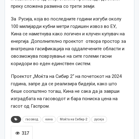
преку сложена размена со трети земји.
За Русија, која во последните години изгуби околу
100 милијарди кубни метри годишен извоз во ЕУ,
Кина се наметнува како логичен и клучен купувач на
енергија. Дополнително проектот отвора простор за
внатрешна гасификација на оддалечените области и
овозможува поврзување на сите големи гасни
коридори во еден единствен систем.
Проектот „Моќта на Сибир 2“ на почетокот на 2024
година, запре да се реализира бидејќи, како што
беше соопштено тогаш, Кина не сака да ја заврши
изградбата на гасоводот и бара пониска цена на
гасот од Гаспром.
гасовод
кина
Моќта на Сибир-2
русија
317