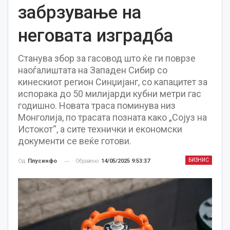
забрзување на
неговата изградба
Станува збор за гасовод што ќе ги поврзе
наоѓалиштата на Западен Сибир со
кинескиот регион Синџијанг, со капацитет за
испорака до 50 милијарди кубни метри гас
годишно. Новата траса поминува низ
Монголија, по трасата позната како „Сојуз на
Истокот“, а сите технички и економски
документи се веќе готови.
БИЗНИС
Објавено
14/05/2025 9:53:37
Од
Плусинфо