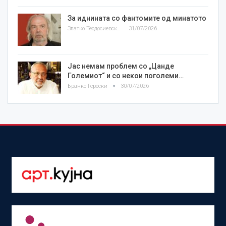
За иднината со фантомите од минатото
Златко Теодосиевски
31/07/2026
Јас немам проблем со „Цанде
Големиот“ и со некои поголеми…
Бранко Героски
30/07/2026