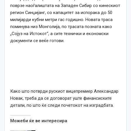
поврзе наоѓалиштата на Западен Сибир со кинескиот
регион Синџијанг, со капацитет за испорака до 50
милијарди кубни метри гас годишно. Новата траса
поминува низ Монголија, по трасата позната како
„Сојуз на Истокот“, а сите технички и економски
документи се веќе готови.
Како што потврди рускиот вицепремиер Александар
Новак, треба да се договорат уште финансиските
детали, по што ќе следи почетокот на изградбата.
Можеби ќе ве интересира