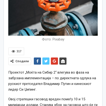
Фото: Pixabay
317
Сподели
Проектот „Моќта на Сибир 2“ влегува во фаза на
забрзана имплементација – по директната одлука на
рускиот претседател Владимир Путин и кинескиот
лидер Си Џипинг.
Овој стратешки гасовод вреден помеѓу 10 и 15
милијарди долари. Станува збор за гасовод што ќе ги