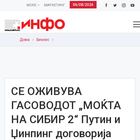
06/08/2026
MORE
МАРКЕТИНГ
Дома
Бизнис
СЕ ОЖИВУВА
ГАСОВОДОТ „МОЌТА
НА СИБИР 2“ Путин и
Џинпинг договорија