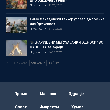
што одржува базени?
Плусинфо
21/07/2026
Само македонски танкер успеал да помине
низ Ормускиот…
Плусинфо
21/07/2026
„НАРУШЕНИ МЕЃУЗАЈАЧКИ ОДНОСИ“ ВО
КУНОВО Два зајаци…
Плусинфо
24/05/2026
ПРЕТХОДНО
СЛЕДНО
1 of 169
Промо
Магазин
Здравје
Спорт
Импресум
Хумор