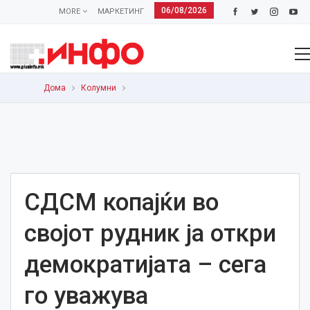
06/08/2026
MORE
МАРКЕТИНГ
Дома
Колумни
СДСМ копајќи во
својот рудник ја откри
демократијата – сега
го уважува