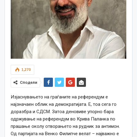
1,270
Сподели
Изјаснувањето на граѓаните на референдум е
најзначаен облик на демократијата. Е, тоа сега го
доразбра и СДСМ. Затоа деновиве упорно бара
одржување на референдум во Крива Паланка по
прашање околу отворањето на рудник за антимон.
Од партијата на Венко Филипче велат – најважно е