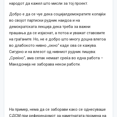
народот да кажел што мисли за тој проект.
Добро е да се чуе дека социјалдемократите копајќи
во својот партиски рудник наидоа и на
демократската лекција дека треба за важни
прашања да се изјаснат, а потоа и уважат ставовите
на граѓаните. Но, не е добро што многу доцна влегоа
во длабокото нивно „окно“ каде ова се кажува.
Сигурно и на влезот од нивниот рудник пишува:
„Среќно“, ама сепак немаат среќа во една работа –
Македонија не заборава некои работи.
На пример, нема да се заборави како се однесуваше
СДСМ при референдумот за наметнатата промена на