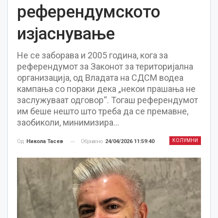
референдумското
изјаснување
Не се заборава и 2005 година, кога за
референдумот за Законот за територијална
организација, од Владата на СДСМ водеа
кампања со пораки дека „некои прашања не
заслужуваат одговор“. Тогаш референдумот
им беше нешто што треба да се премавне,
заобиколи, минимизира…
КОЛУМНИ
Објавено
24/04/2026 11:59:40
Од
Никола Тасев