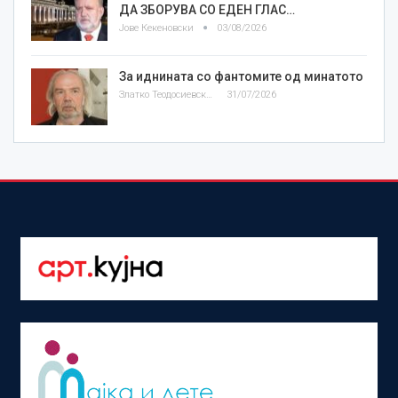
ДА ЗБОРУВА СО ЕДЕН ГЛАС…
Јове Кекеновски
03/08/2026
За иднината со фантомите од минатото
Златко Теодосиевски
31/07/2026