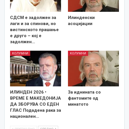
СДСМ е задолжен за
Илинденски
лаги и за спинови, но
асоцијации
вистинското прашање
е друго – кој е
задолжен…
КОЛУМНИ
КОЛУМНИ
ИЛИНДЕН 2026 •
За иднината со
ВРЕМЕ Е МАКЕДОНИЈА
фантомите од
ДА ЗБОРУВА СО ЕДЕН
минатото
ГЛАС Подадена рака за
национален…