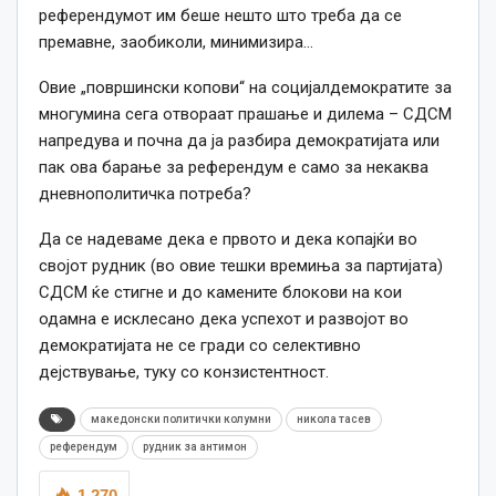
референдумот им беше нешто што треба да се
премавне, заобиколи, минимизира…
Овие „површински копови“ на социјалдемократите за
многумина сега отвораат прашање и дилема – СДСМ
напредува и почна да ја разбира демократијата или
пак ова барање за референдум е само за некаква
дневнополитичка потреба?
Да се надеваме дека е првото и дека копајќи во
својот рудник (во овие тешки времиња за партијата)
СДСМ ќе стигне и до камените блокови на кои
одамна е исклесано дека успехот и развојот во
демократијата не се гради со селективно
дејствување, туку со конзистентност.
македонски политички колумни
никола тасев
референдум
рудник за антимон
1,270