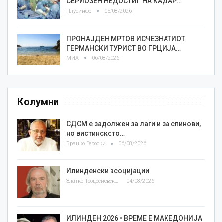
СЕРИОЗЕН НЕДОСТИГ НА КАДАР…
Плусинфо
05/08/2026
ПРОНАЈДЕН МРТОВ ИСЧЕЗНАТИОТ
ГЕРМАНСКИ ТУРИСТ ВО ГРЦИЈА…
МИА
06/08/2026
Колумни
СДСМ е задолжен за лаги и за спинови,
но вистинското…
Бранко Героски
06/08/2026
Илинденски асоцијации
Златко Теодосиевски
04/08/2026
ИЛИНДЕН 2026 • ВРЕМЕ Е МАКЕДОНИЈА