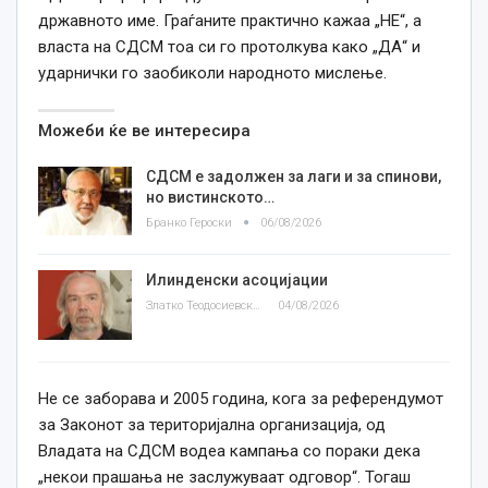
државното име. Граѓаните практично кажаа „НЕ“, а
власта на СДСМ тоа си го протолкува како „ДА“ и
ударнички го заобиколи народното мислење.
Можеби ќе ве интересира
СДСМ е задолжен за лаги и за спинови,
но вистинското…
Бранко Героски
06/08/2026
Илинденски асоцијации
Златко Теодосиевски
04/08/2026
Не се заборава и 2005 година, кога за референдумот
за Законот за територијална организација, од
Владата на СДСМ водеа кампања со пораки дека
„некои прашања не заслужуваат одговор“. Тогаш