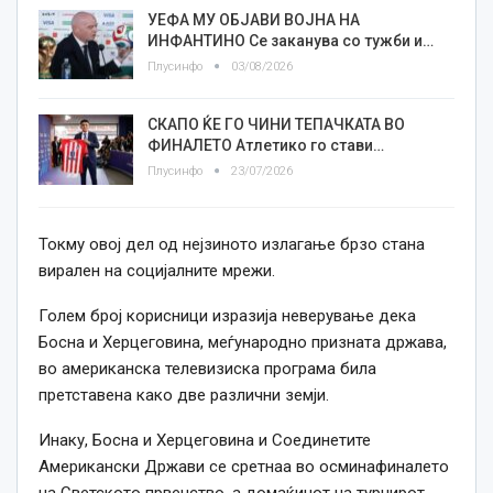
УЕФА МУ ОБЈАВИ ВОЈНА НА
ИНФАНТИНО Се заканува со тужби и…
Плусинфо
03/08/2026
СКАПО ЌЕ ГО ЧИНИ ТЕПАЧКАТА ВО
ФИНАЛЕТО Атлетико го стави…
Плусинфо
23/07/2026
Токму овој дел од нејзиното излагање брзо стана
вирален на социјалните мрежи.
Голем број корисници изразија неверување дека
Босна и Херцеговина, меѓународно призната држава,
во американска телевизиска програма била
претставена како две различни земји.
Инаку, Босна и Херцеговина и Соединетите
Американски Држави се сретнаа во осминафиналето