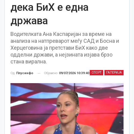
дека БиХ е една
држава
Водителката Ана Каспаријан за време на
анализа на натпреварот меѓу САД и Босна и
Херцеговина ја претстави БиХ како две
одделни држави, а нејзината изјава брзо
стана вирална.
СПОРТ
ГАЛЕРИЈА
Објавено
09/07/2026 10:39:40
Од
Плусинфо