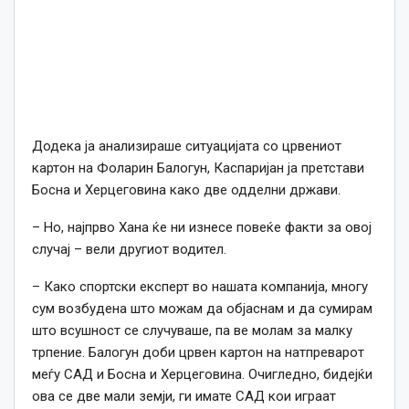
Додека ја анализираше ситуацијата со црвениот
картон на Фоларин Балогун, Каспаријан ја претстави
Босна и Херцеговина како две одделни држави.
– Но, најпрво Хана ќе ни изнесе повеќе факти за овој
случај – вели другиот водител.
– Како спортски експерт во нашата компанија, многу
сум возбудена што можам да објаснам и да сумирам
што всушност се случуваше, па ве молам за малку
трпение. Балогун доби црвен картон на натпреварот
меѓу САД и Босна и Херцеговина. Очигледно, бидејќи
ова се две мали земји, ги имате САД кои играат