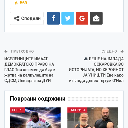
569
Сподели
ПРЕТХОДНО
СЛЕДНО
ИСЕЛЕНИЦИТЕ ИМААТ
БЕШЕ НАЈМЛАДА
ДЕМОКРАТСКО ПРАВО НА
ОСКАРОВКА ВО
ГЛАС Тоа не смее да биде
ИСТОРИЈАТА, НО ХЕРОИНОТ
жртва на калкулаците на
ЈА УНИШТИ Еве како
СДСМ, Левица и на ДУИ
изгледа денес Тејтум О’Нил
Поврзани содржини
СПОРТ
ГАЛЕРИЈА