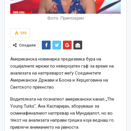
Фото: Принтскрин
569
Сподели
Американска новинарка предизвика бура на
социјалните мрежи по неверојатен гаф за време на
анализата на натпреварот меѓу Соединетите
Американски Држави и Босна и Херцеговина на
Светското првенство.
Водителката на познатиот американски канал „The
Young Turks“, Ана Каспаријан, зборуваше за
осминафиналниот натпревар на Мундијалот, но во
текот на анализата направи грешка која веднаш го
привлече вниманието на јавноста.