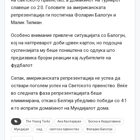
на Светското првенство, а домаќинот на турнирот
славеше со 2:0. Головите за американската
репрезентација ги постигнаа Фоларин Балогун и
Малик Тилман.
Особено внимание привлече ситуацијата со Балогун,
кој на натпреварот доби црвен картон, но подоцна
суспензијата му беше поништена со одлука што
предизвика бројни реакции кај љубителите на
фудбалот.
Сепак, американската репрезентација не успеа да
оствари поголем успех на Светското првенство. Веќе
во следната фаза репрезентацијата беше
елиминирана, откако Белгија убедливо победи со 4:1
и го испрати домаќинот на Мундијалот дома.
The Young Turks
Ана Каспаријан
Босна и Херцеговина
Мундијал
сад
светско првенство
Фоларин Балогун