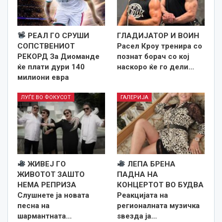
РЕАЛ ГО СРУШИ
ГЛАДИЈАТОР И ВОИН
СОПСТВЕНИОТ
Расел Кроу тренира со
РЕКОРД За Диоманде
познат борач со кој
ќе плати дури 140
наскоро ќе го дели…
милиони евра
ЛУЃЕ ВО ФОКУСОТ
ГАЛЕРИЈА
ЖИВЕЈ ГО
ЛЕПА БРЕНА
ЖИВОТОТ ЗАШТО
ПАДНА НА
НЕМА РЕПРИЗА
КОНЦЕРТОТ ВО БУДВА
Слушнете ја новата
Реакцијата на
песна на
регионалната музичка
шармантната…
ѕвезда ја…