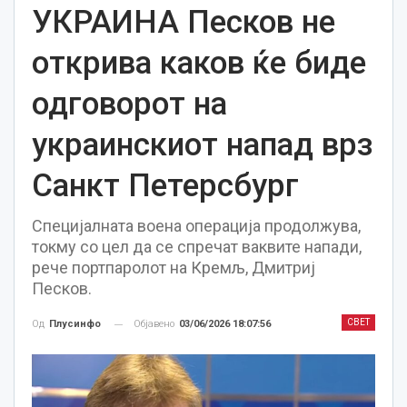
УКРАИНА Песков не
открива каков ќе биде
одговорот на
украинскиот напад врз
Санкт Петерсбург
Специјалната воена операција продолжува,
токму со цел да се спречат ваквите напади,
рече портпаролот на Кремљ, Дмитриј
Песков.
СВЕТ
Објавено
03/06/2026 18:07:56
Од
Плусинфо