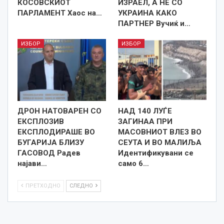
КОСОВСКИОТ
ИЗРАЕЛ, А НЕ СО
ПАРЛАМЕНТ Хаос на…
УКРАИНА КАКО
ПАРТНЕР Вучиќ и…
ИЗБОР
ИЗБОР
ДРОН НАТОВАРЕН СО
НАД 140 ЛУЃЕ
ЕКСПЛОЗИВ
ЗАГИНАА ПРИ
ЕКСПЛОДИРАШЕ ВО
МАСОВНИОТ ВЛЕЗ ВО
БУГАРИЈА БЛИЗУ
СЕУТА И ВО МАЛИЉА
ГАСОВОД Радев
Идентификувани се
најави…
само 6…
ПРЕТХОДНО
СЛЕДНО