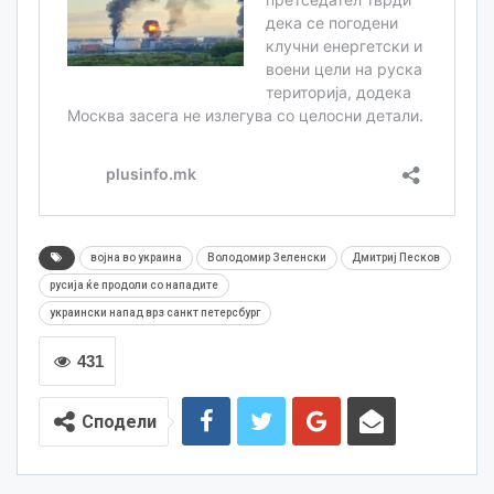
војна во украина
Володомир Зеленски
Дмитриј Песков
русија ќе продоли со нападите
украински напад врз санкт петерсбург
431
Сподели