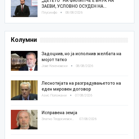
„ДЕТЕТО“ НА ФИЛИПЧЕ Е ВНУК НА
ЗАЕВИ, УСЛОВНО ОСУДЕН НА…
Плусинфо
08/08/2026
Колумни
Задоцнив, но ја исполнив желбата на
мојот татко
Јове Кекеновски
08/08/2026
Леснотијата на разградувањетото на
еден мировен договор
Азис Положани
07/08/2026
Исправена земја
Златко Теодосиевски
07/08/2026