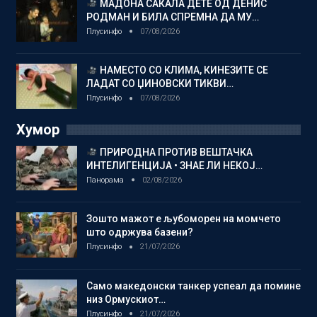
МАДОНА САКАЛА ДЕТЕ ОД ДЕНИС
РОДМАН И БИЛА СПРЕМНА ДА МУ…
Плусинфо
07/08/2026
НАМЕСТО СО КЛИМА, КИНЕЗИТЕ СЕ
ЛАДАТ СО ЏИНОВСКИ ТИКВИ…
Плусинфо
07/08/2026
Хумор
ПРИРОДНА ПРОТИВ ВЕШТАЧКА
ИНТЕЛИГЕНЦИЈА • ЗНАЕ ЛИ НЕКОЈ…
Панорама
02/08/2026
Зошто мажот е љубоморен на момчето
што одржува базени?
Плусинфо
21/07/2026
Само македонски танкер успеал да помине
низ Ормускиот…
Плусинфо
21/07/2026