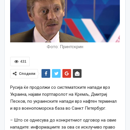
Фото: Принтскрин
431
Сподели
Русија ќе продолжи со систематските напади врз
Украина, најави портпаролот на Кремљ, Дмитриј
Песков, по украинските напади врз нафтен терминал
и врз военопоморска база во Санкт Петербург.
– Што се однесува до конкретниот одговор на овие
нападите: информациите за ова се исклучиво право