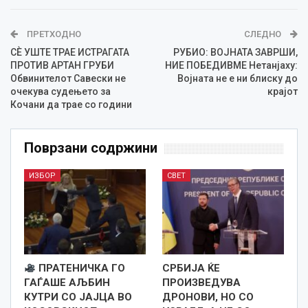
ПРЕТХОДНО
СЛЕДНО
СЀ УШТЕ ТРАЕ ИСТРАГАТА
РУБИО: ВОЈНАТА ЗАВРШИ,
ПРОТИВ АРТАН ГРУБИ
НИЕ ПОБЕДИВМЕ Нетанјаху:
Обвинителот Савески не
Војната не е ни блиску до
очекува судењето за
крајот
Кочани да трае со години
Поврзани содржини
ИЗБОР
СВЕТ
ПРАТЕНИЧКА ГО
СРБИЈА ЌЕ
ГАЃАШЕ АЉБИН
ПРОИЗВЕДУВА
КУТРИ СО ЈАЈЦА ВО
ДРОНОВИ, НО СО