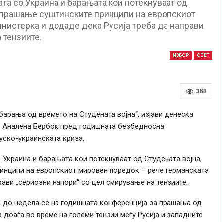
та со Украина и барањата кои потекнуваат од
о прашање суштинските принципи на европскиот
нистерка и додаде дека Русија треба да направи
 тензиите.
ИЗБОР
СВЕТ
368
„барања од времето на Студената војна“, изјави денеска
и Аналена Бербок пред годишната безбедносна
уско-украинската криза.
 Украина и барањата кои потекнуваат од Студената војна,
ринципи на европскиот мировен поредок – рече германската
рави „сериозни напори“ со цел смирување на тензиите.
 до недела се на годишната конференција за прашања од
доаѓа во време на големи тензии меѓу Русија и западните