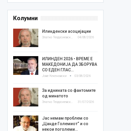
Колумни
Илинденски асоцијации
Златко Теодосиевски
04/08/2026
ИЛИНДЕН 2026 • ВРЕМЕ Е
МАКЕДОНИЈА ДА ЗБОРУВА
СО ЕДЕН ГЛАС…
Јове Кекеновски
03/08/2026
За иднината со фантомите
од минатото
Златко Теодосиевски
31/07/2026
Јас немам проблем со
„Цанде Големиот“ и со
некои поголеми…