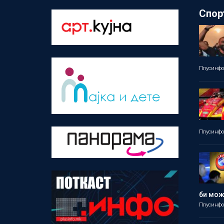
Спор
Плусинф
Плусинф
би мо
Плусинф