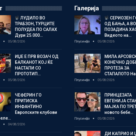
т
Галерија
ЛУДИЛО ВО
СЕРИОЗЕН 
ТРАБЗОН, ТУРЦИТЕ
ОД БАЊА, А ВО
ПОЛУДЕА ПО САЛАХ
ПОЗАДИНА ХА
Дури 25.000…
Видеото на…
о
05/08/2026
Плусинфо
05/08/2026
ИЏЕ Е ПРВ ВОЗАЧ ОД
МИЛА АРСОВС
БАЛКАНОТ КОЈ ЌЕ
КОНЕЧНО ДОБ
НАСТАПИ СО
ПРОТЕЗА ЗА
ПРОТОТИП…
СТАПАЛОТО На
о
05/08/2026
Плусинфо
05/08/2026
ЧЕФЕРИН ГО
ПРИНЦЕЗАТА
ПРИТИСКА
ЕВГЕНИЈА СТА
ИНФАНТИНО
МАЈКА ПО ТРЕ
Европските клубови
новото бебе…
желе…
Плусинфо
05/08/2026
о
04/08/2026
ДИ КАПРИО И 