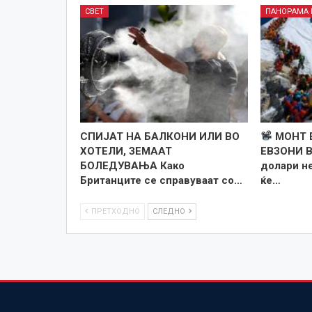
СВЕТ
ПАНОРАМА 
СПИЈАТ НА БАЛКОНИ ИЛИ ВО
МОНТ 
ХОТЕЛИ, ЗЕМААТ
ЕВЗОНИ В
БОЛЕДУВАЊА Како
долари не
Британците се справуваат со…
ќе…
ПРЕТХОДНО
СЛЕДНО