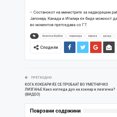
– Состанокот на министрите за надворешни рабо
Јапонија, Канада и Италија ќе биде можност да
во моментов претседава со Г7.
Аналена Бербок
германија
европа
русија
Сподели
ПРЕТХОДНО
КОГА ХОКЕАРИ ЌЕ СЕ ПРОБААТ ВО УМЕТНИЧКО
ЛИЗГАЊЕ Како изгледа дуо на хокеар и лизгачка?
(ВИДЕО)
Поврзани содржини