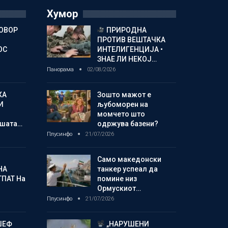
Хумор
ГОВОР
ПРИРОДНА
ПРОТИВ ВЕШТАЧКА
ОС
ИНТЕЛИГЕНЦИЈА •
ЗНАЕ ЛИ НЕКОЈ…
Панорама
02/08/2026
КА
Зошто мажот е
И
љубоморен на
момчето што
шата…
одржува базени?
Плусинфо
21/07/2026
Само македонски
НА
танкер успеал да
ТПАТ На
помине низ
Ормускиот…
Плусинфо
21/07/2026
ЏЕФ
„НАРУШЕНИ