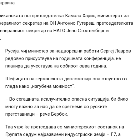
краина.
риканската потпретседателка Камала Харис, министерот за
нералниот секретар на ОН Антонио Гутереш, претседателката
генералниот секретар на НАТО Јенс Столтенберг и
.
Русија, чиј министер за надворешни работи Сергеј Лавров
редовно присуствува на годишната конференција, не
планира да учествува на собирот оваа година.
Шефицата на германската дипломатија ова отсуство го
гледа како „изгубена можност“.
– Во сегашната, исклучително опасна ситуација, би било
многу важно за нас да се сретнеме со руските
претставници – рече Бербок.
Таа утре ќе претседава со министерскиот состанок на
Групата седум најразвиени индустриски земји – Г7, а