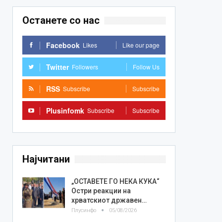
Останете со нас
Facebook
Likes
Like our page
Twitter
Followers
Follow Us
RSS
Subscribe
Subscribe
Plusinfomk
Subscribe
Subscribe
Најчитани
„ОСТАВЕТЕ ГО НЕКА КУКА“
Остри реакции на
хрватскиот државен…
Плусинфо
05/08/2026