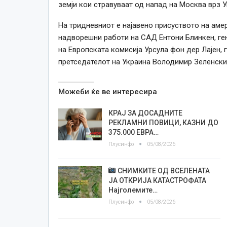
земји кои стравуваат од напад на Москва врз У
На тридневниот е најавено присуството на аме
надворешни работи на САД Ентони Блинкен, ге
на Европската комисија Урсула фон дер Лајен, 
претседателот на Украина Володимир Зеленски
Можеби ќе ве интересира
КРАЈ ЗА ДОСАДНИТЕ
РЕКЛАМНИ ПОВИЦИ, КАЗНИ ДО
375.000 ЕВРА…
Плусинфо
05/08/2026
СНИМКИТЕ ОД ВСЕЛЕНАТА
ЈА ОТКРИЈА КАТАСТРОФАТА
Најголемите…
Плусинфо
05/08/2026