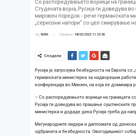
Со распоредувањето војници на граница
Студената војна, Русија ги доведува в
мировен поредок - рече германската ми
„сериозни напори“ со цел смирување на
Објавено
18/02/2022 11:22:45
Од
МИА
Сподели
Русија ја загрозува безбедноста на Европа со 
германската министерка за надворешни работ
конференција во Минхен, на која ќе доминира р
– Со распоредувањето војници на границата со
Русија ги доведува во прашање суштинските п
министерка и додаде дека Русија треба да нап
Меѓународните лидери и дипломати од денеска
одбраната и безбедноста. Овогодишниот собир 