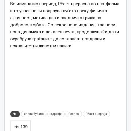
Во изминатиот период, РЕсет прерасна во платформа
што успешно ги поврзува луѓето преку физичка
активност, мотивација и заедничка грижа за
добросостојбата. Со секое ново издание, таа носи
нова динамика и локален печат, продолжувајќи да ги
охрабрува граѓаните да создаваат поздрави и
поквалитетни животни навики.
елена бубало
здравје
Реплек
РЕсет енергија
139