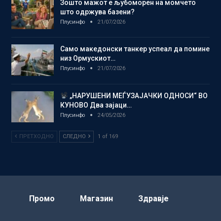
Зошто мажот е љубоморен на момчето
што одржува базени?
Плусинфо
21/07/2026
Само македонски танкер успеал да помине
низ Ормускиот…
Плусинфо
21/07/2026
„НАРУШЕНИ МЕЃУЗАЈАЧКИ ОДНОСИ“ ВО
КУНОВО Два зајаци…
Плусинфо
24/05/2026
ПРЕТХОДНО
СЛЕДНО
1 of 169
Промо
Магазин
Здравје