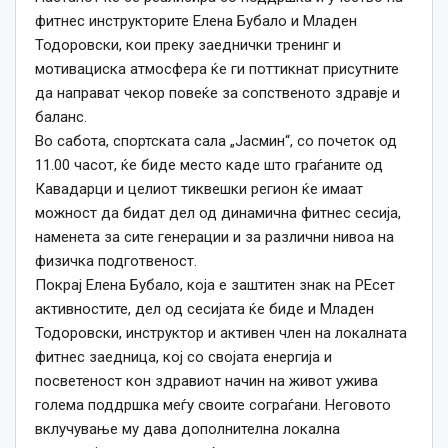
фитнес инструкторите Елена Бубало и Младен
Тодоровски, кои преку заеднички тренинг и
мотивациска атмосфера ќе ги поттикнат присутните
да направат чекор повеќе за сопственото здравје и
баланс.
Во сабота, спортската сала „Јасмин“, со почеток од
11.00 часот, ќе биде место каде што граѓаните од
Кавадарци и целиот тиквешки регион ќе имаат
можност да бидат дел од динамична фитнес сесија,
наменета за сите генерации и за различни нивоа на
физичка подготвеност.
Покрај Елена Бубало, која е заштитен знак на РЕсет
активностите, дел од сесијата ќе биде и Младен
Тодоровски, инструктор и активен член на локалната
фитнес заедница, кој со својата енергија и
посветеност кон здравиот начин на живот ужива
голема поддршка меѓу своите сограѓани. Неговото
вклучување му дава дополнителна локална