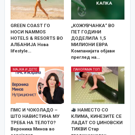
GREEN COAST ГО
„КОЖУВЧАНКА“ ВО
НОСИ NAMMOS
ПЕТ ГОДИНИ
HOTELS & RESORTS ВО
ДОДЕЛИЛА 1,5
АЛБАНИЈА Нова
МИЛИОНИ ЕВРА
lifestyle…
Компанијата објави
преглед на…
МАЈКА И ДЕТЕ
ПАНОРАМА ТОП
ПМС И ЧОКОЛАДО –
НАМЕСТО СО
ШТО НАВИСТИНА МУ
КЛИМА, КИНЕЗИТЕ СЕ
ТРЕБА НА ТЕЛОТО?
ЛАДАТ СО ЏИНОВСКИ
Вероника Минов во
ТИКВИ Стар