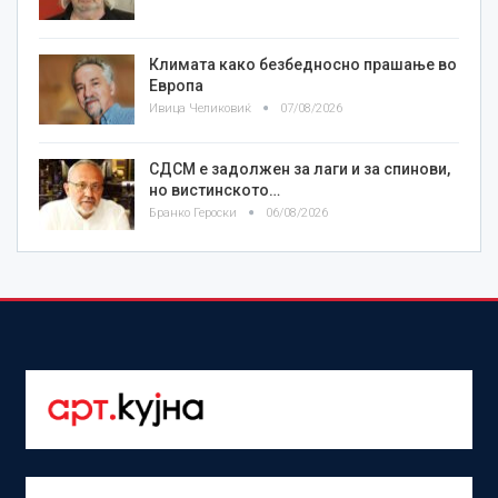
Климата како безбедносно прашање во
Европа
Ивица Челиковиќ
07/08/2026
СДСМ е задолжен за лаги и за спинови,
но вистинското…
Бранко Героски
06/08/2026