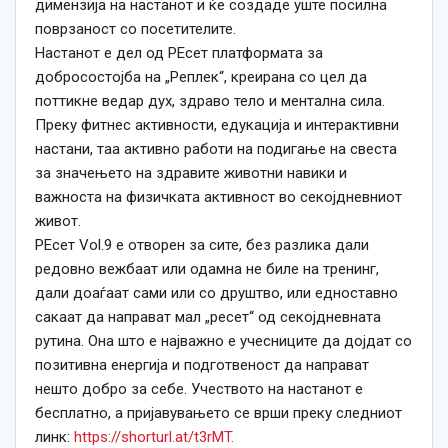
димензија на настанот и ќе создаде уште посилна
поврзаност со посетителите.
Настанот е дел од РЕсет платформата за
добросостојба на „Реплек“, креирана со цел да
поттикне ведар дух, здраво тело и ментална сила.
Преку фитнес активности, едукација и интерактивни
настани, таа активно работи на подигање на свеста
за значењето на здравите животни навики и
важноста на физичката активност во секојдневниот
живот.
РЕсет Vol.9 е отворен за сите, без разлика дали
редовно вежбаат или одамна не биле на тренинг,
дали доаѓаат сами или со друштво, или едноставно
сакаат да направат мал „ресет“ од секојдневната
рутина. Она што е најважно е учесниците да дојдат со
позитивна енергија и подготвеност да направат
нешто добро за себе. Учеството на настанот е
бесплатно, а пријавувањето се врши преку следниот
линк:
https://shorturl.at/t3rMT.