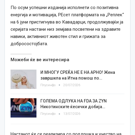
По осум успешни изданија исполнети со позитивна
енергија и мотивација, РЕсет платформата на „Реплек“
на 6 јуни пристигнува во Кавадарци, продолжувајќи ја
серијата настани низ земјава посветени на здравите
навики, активниот животен стил и грижата за
добросостојбата.
Можеби ќе ве интересира
И МНОГУ СРЕЌА НЕ Е НА АРНО! Жена
завршила на Итна помош по…
Плусинфо
20/07/2026
ГОЛЕМА ОДЛУКА НА FDA ЗА ZYN
Никотинските ќесички добија…
Плусинфо
13/07/2026
Настанот ќе се реализира со поддршка и учество на