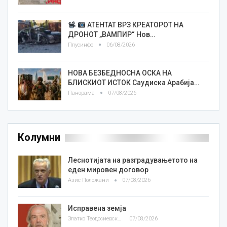
АТЕНТАТ ВРЗ КРЕАТОРОТ НА
ДРОНОТ „ВАМПИР“ Нов…
Плусинфо
06/08/2026
НОВА БЕЗБЕДНОСНА ОСКА НА
БЛИСКИОТ ИСТОК Саудиска Арабија…
Панорама
07/08/2026
Колумни
Леснотијата на разградувањетото на
еден мировен договор
Азис Положани
07/08/2026
Исправена земја
Златко Теодосиевски
07/08/2026