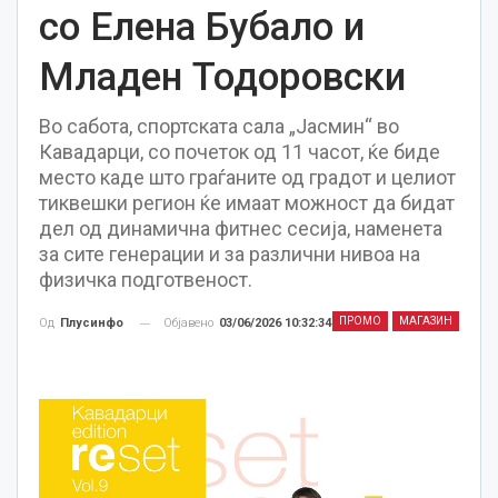
со Елена Бубало и
Младен Тодоровски
Во сабота, спортската сала „Јасмин“ во
Кавадарци, со почеток од 11 часот, ќе биде
место каде што граѓаните од градот и целиот
тиквешки регион ќе имаат можност да бидат
дел од динамична фитнес сесија, наменета
за сите генерации и за различни нивоа на
физичка подготвеност.
ПРОМО
МАГАЗИН
Објавено
03/06/2026 10:32:34
Од
Плусинфо