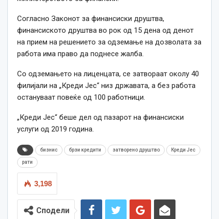
Согласно Законот за финансиски друштва,
финансиското друштва во рок од 15 дена од денот
на прием на решението за одземање на дозволата за
работа има право да поднесе жалба.
Со одземањето на лиценцата, се затвораат околу 40
филијали на „Креди Јес“ низ државата, а без работа
остануваат повеќе од 100 работници.
„Креди Јес“ беше дел од пазарот на финансиски
услуги од 2019 година.
бизнис
брзи кредити
затворено друштво
Креди Јес
рати
3,198
Сподели