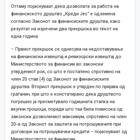
Оттаму појаснуваат дека дозволата за работа на
финансиското друштво „Креди Јес“ е одземена
согласно Законот за финансиските друштва, како
резултат на изречени два прекршока во текот на
една година.
– Првиот прекршок се однесува на недоставување
на финансиски извештај и ревизорски извештај до
Министерството за финансии во законски
утврдениот рок, со што е постапено спротивно на
член 20 став (4) од Законот за финансиските
друштва. Вториот прекршок е утврден по пријава од
граѓанин, при што е констатирано дека друштвото
погрешно ја пресметувало годишната стапка на
вкупни трошоци, поради што таа била повисока од
законски дозволениот максимум, спротивно на член
20-а од Законот за заштита на потрошувачите при
договори за потрошувачки кредити – појаснуваат од
Министерството за финансии.