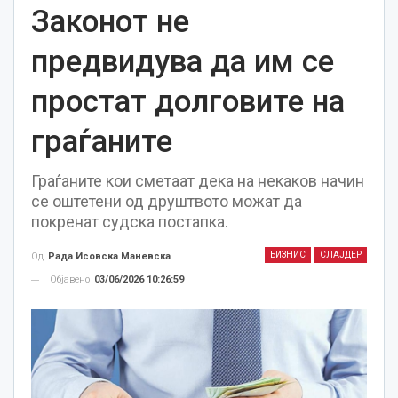
Законот не
предвидува да им се
простат долговите на
граѓаните
Граѓаните кои сметаат дека на некаков начин
се оштетени од друштвото можат да
покренат судска постапка.
БИЗНИС
СЛАЈДЕР
Од
Рада Исовска Маневска
Објавено
03/06/2026 10:26:59