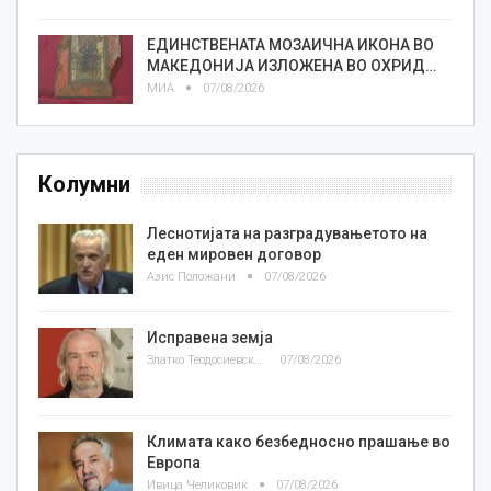
ЕДИНСТВЕНАТА МОЗАИЧНА ИКОНА ВО
МАКЕДОНИЈА ИЗЛОЖЕНА ВО ОХРИД…
МИА
07/08/2026
Колумни
Леснотијата на разградувањетото на
еден мировен договор
Азис Положани
07/08/2026
Исправена земја
Златко Теодосиевски
07/08/2026
Климата како безбедносно прашање во
Европа
Ивица Челиковиќ
07/08/2026