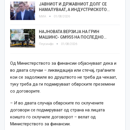
ЈАВНИОТ И ДРЖАВНИОТ ДОЛГ СЕ
НАМАЛУВААТ, А ИНДУСТРИСКОТО…
МИА
01/08/2026
НАЈНОВАТА ВЕРЗИЈА НА ГРИН
МАШИНС- GM955 НА ПОСЛЕДНО…
Плусинфо
01/08/2026
Од Министерството за финансии објаснуваат дека и
во двата случаи – ликвидација или стечај, граѓаните
кои се задолжиле во друштвото не треба да чекаат,
туку треба да ги подмируваат обврските преземени
со договорите.
– И во двата случаја обврските по склучените
договори се подмируваат од страна на лицата
коишто го склучиле договорот – велат од
Министерството за финансии.