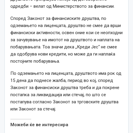
одредби – велат од Министерството за финансии.
Според Законот за финансиските друштва, по
одземањето на лиценцата, друштво не смее да врши
финансиски активности, освен оние кои се неопходни
за зачувување на имотот на друштвото и наплата на
побарувањата. Тоа значи дека „Креди Јес“ не смее
да одобрува нови кредити, но може да ги наплаќа
постојните побарувања.
По одземањето на лиценцата, друштвото има рок од
15 дена да поднесе жалба, период во кој, според
Законот за финансиски друштва треба и да покрене
постапка за ликвидација или стечај, по што се
постапува согласно Законот за трговските друштва
или Законот за стечај.
Можеби ќе ве интересира