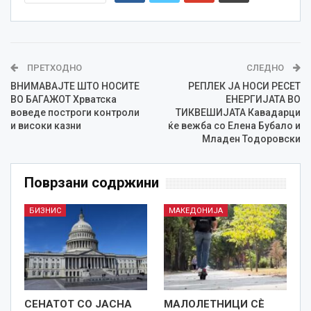
ПРЕТХОДНО
СЛЕДНО
ВНИМАВАЈТЕ ШТО НОСИТЕ
РЕПЛЕК ЈА НОСИ РЕСЕТ
ВО БАГАЖОТ Хрватска
ЕНЕРГИЈАТА ВО
воведе построги контроли
ТИКВЕШИЈАТА Кавадарци
и високи казни
ќе вежба со Елена Бубало и
Младен Тодоровски
Поврзани содржини
БИЗНИС
МАКЕДОНИЈА
СЕНАТОТ СО ЈАСНА
МАЛОЛЕТНИЦИ СÈ