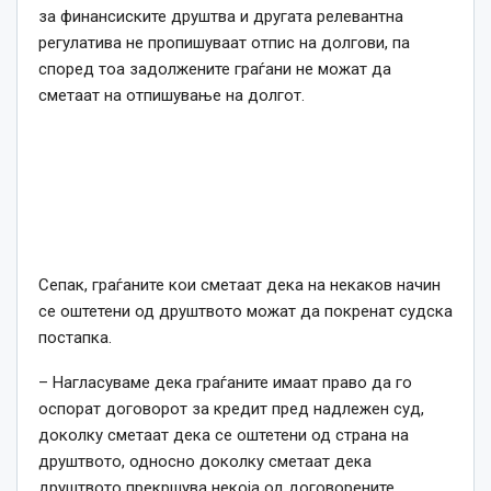
за финансиските друштва и другата релевантна
регулатива не пропишуваат отпис на долгови, па
според тоа задолжените граѓани не можат да
сметаат на отпишување на долгот.
Сепак, граѓаните кои сметаат дека на некаков начин
се оштетени од друштвото можат да покренат судска
постапка.
– Нагласуваме дека граѓаните имаат право да го
оспорат договорот за кредит пред надлежен суд,
доколку сметаат дека се оштетени од страна на
друштвото, односно доколку сметаат дека
друштвото прекршува некоја од договорените