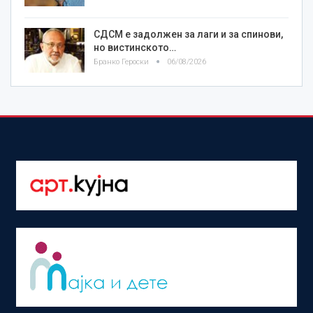
СДСМ е задолжен за лаги и за спинови,
но вистинското…
Бранко Героски
06/08/2026