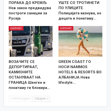
ПОРАКА ДО КРЕМЉ
УШТЕ СО ТРОТИНЕТИ
Нов закон предвидува
ПО УЛИЦИТЕ
построги санкции за
Полицијата казнува, но
Русија
децата и понатаму…
БИЗНИС
БИЗНИС
ВОЗАЧИТЕ СЕ
GREEN COAST ГО
ДЕПОРТИРААТ,
НОСИ NAMMOS
КАМИОНИТЕ
HOTELS & RESORTS ВО
ОСТАНУВААТ НА
АЛБАНИЈА Нова
ГРАНИЦА Шенген и
lifestyle…
понатаму ги блокира…
ПРЕТХОДНО
СЛЕДНО