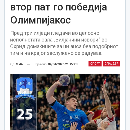
втор пат го победија
Олимпијакос
Пред три илјади гледачи во целосно
исполнетата сала „Билјанини извори“ во
Охрид домаќините за нијанса беа подобриот
тим и на крајот заслужено се радуваа.
СПОРТ
СЛАЈДЕР
Објавено
04/04/2026 21:15:28
Од
МИА