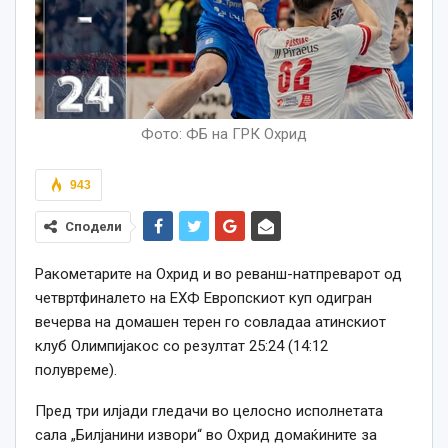
Фото: ФБ на ГРК Охрид
943
Сподели
Ракометарите на Охрид и во реванш-натпреварот од
четвртфиналето на ЕХФ Европскиот куп одигран
вечерва на домашен терен го совладаа атинскиот
клуб Олимпијакос со резултат 25:24 (14:12
полувреме).
Пред три илјади гледачи во целосно исполнетата
сала „Билјанини извори“ во Охрид домаќините за