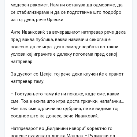
модерен ракомет. Нам ни останува да одмориме, да
се стабилизираме и да се подготвиме што подобро
за тој дуел, рече Ојлески.
Анте Иванковиќ за вечерашниот натпревар рече дека
пред ваква публика, вакви навивачи секогаш е
полесно да се игра, дека самодовербата во такви
услови кај играчите е далеку поголема пред секој
натпревар.
За дуелот со Целје, тој рече дека клучен ќе е првиот
натпревар таму.
– Гостувањето таму ќе ни покаже, каде сме, какви
сме, Тоа е екипа што игра доста тркачки, напаѓачки…
Ние пак сме одлични во одбрана, пе ќе видиме тој
сооднос што ќе донесе, рече Иванковиќ.
Натпреварот во „Билјанини извори“ коректно го
водеше судиската двојка Мандак – Рудински од