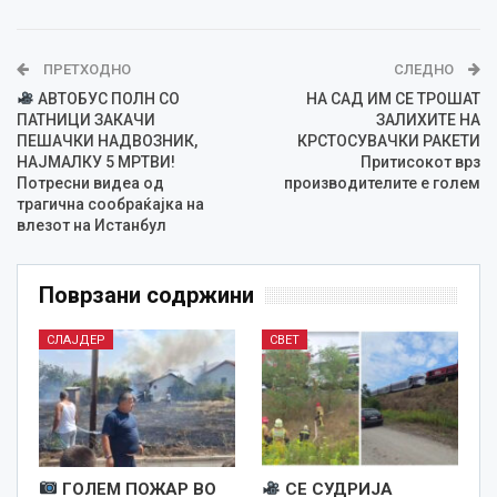
ПРЕТХОДНО
СЛЕДНО
АВТОБУС ПОЛН СО
НА САД ИМ СЕ ТРОШАТ
ПАТНИЦИ ЗАКАЧИ
ЗАЛИХИТЕ НА
ПЕШАЧКИ НАДВОЗНИК,
КРСТОСУВАЧКИ РАКЕТИ
НАЈМАЛКУ 5 МРТВИ!
Притисокот врз
Потресни видеа од
производителите е голем
трагична сообраќајка на
влезот на Истанбул
Поврзани содржини
СЛАЈДЕР
СВЕТ
ГОЛЕМ ПОЖАР ВО
СЕ СУДРИЈА