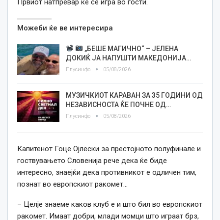
Првиот натпревар ќе се игра во гости.
Можеби ќе ве интересира
„БЕШЕ МАГИЧНО“ – ЈЕЛЕНА
ДОКИЌ ЈА НАПУШТИ МАКЕДОНИЈА…
Плусинфо
05/08/2026
МУЗИЧКИОТ КАРАВАН ЗА 35 ГОДИНИ ОД
НЕЗАВИСНОСТА ЌЕ ПОЧНЕ ОД…
Плусинфо
05/08/2026
Капитенот Гоце Ојлески за престојното полуфинале и
гоствувањето Словенија рече дека ќе биде
интересно, знаејќи дека противникот е одличен тим,
познат во европскиот ракомет…
– Целје знаеме каков клуб е и што бил во европскиот
ракомет. Имаат добри, млади момци што играат брз,