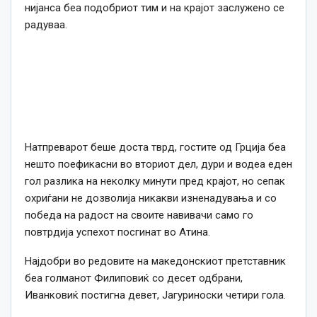
нијанса беа подобриот тим и на крајот заслужено се
радуваа.
Натпреварот беше доста тврд, гостите од Грција беа
нешто поефикасни во вториот дел, дури и водеа еден
гол разлика на неколку минути пред крајот, но сепак
охриѓани не дозволија никакви изненадувања и со
победа на радост на своите навивачи само го
повтрдија успехот посгинат во Атина.
Најдобри во редовите на македонскиот претставник
беа голманот Филиповиќ со десет одбрани,
Иванковиќ постигна девет, Јагуриноски четири гола.