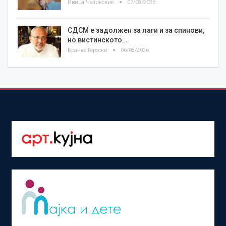
Ивица Челиковиќ
07/08/2026
СДСМ е задолжен за лаги и за спинови,
но вистинското…
Бранко Героски
06/08/2026