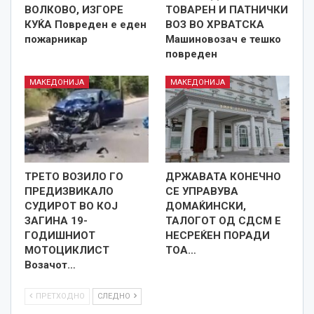
ВОЛКОВО, ИЗГОРЕ
ТОВАРЕН И ПАТНИЧКИ
КУЌА Повреден е еден
ВОЗ ВО ХРВАТСКА
пожарникар
Машиновозач е тешко
повреден
МАКЕДОНИЈА
МАКЕДОНИЈА
ТРЕТО ВОЗИЛО ГО
ДРЖАВАТА КОНЕЧНО
ПРЕДИЗВИКАЛО
СЕ УПРАВУВА
СУДИРОТ ВО КОЈ
ДОМАЌИНСКИ,
ЗАГИНА 19-
ТАЛОГОТ ОД СДСМ Е
ГОДИШНИОТ
НЕСРЕЌЕН ПОРАДИ
МОТОЦИКЛИСТ
ТОА…
Возачот…
ПРЕТХОДНО
СЛЕДНО