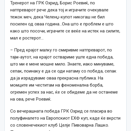
Тренерот на ГРК Охрид, Борис Роевиќ, по
натпреварот рече дека тој и играчите очекувале
тежок меч, дека Челенџ-купот никогаш не бил
посилен од оваа година…Она што е проблем е што
како што посочи, играчите се веќе на истек на силите,
мал е ростерот…
– Пред крајот малку го смиривме натпреварот, по
тајм-аутот, на крајот оствариме уште една победа,
што ми е мене мошне мило. Знаете, иако минуваме,
сепак, поинаку е да се оди натаму со победа, сепак
да ја израдуваме оваа прекрасна публика. На
момците им честитам на феноменална борба,
огремен успех за нас, ќе се обидеме да не останеме
на ова, рече Роевиќ.
Со вечерашната победа ГРК Охрид се пласира во
полуфиналето на Европскиот ЕХФ куп, каде ќе вкрсти
со словенечекиот клуб Целје Пивоварна Лашко.