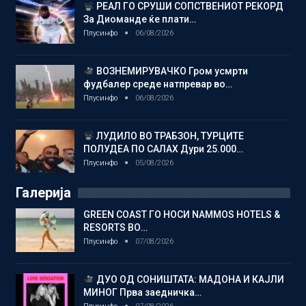
РЕАЛ ГО СРУШИ СОПСТВЕНИОТ РЕКОРД
За Диоманде ќе плати…
Плусинфо
06/08/2026
ВОЗНЕМИРУВАЧКО Гром усмрти
фудбалер среде натпревар во…
Плусинфо
06/08/2026
ЛУДИЛО ВО ТРАБЗОН, ТУРЦИТЕ
ПОЛУДЕА ПО САЛАХ Дури 25.000…
Плусинфо
05/08/2026
Галерија
GREEN COAST ГО НОСИ NAMMOS HOTELS &
RESORTS ВО…
Плусинфо
07/08/2026
ДУО ОД СОНИШТАТА: МАДОНА И КАЈЛИ
МИНОГ Прва заедничка…