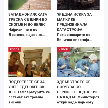
ЗАПАДНОНИЛСКАТА
ЕДНА ИСКРА ЗА
ТРЕСКА СЕ ШИРИ ВО
МАЛКУ ЌЕ
СКОПЈЕ И ВО ВЕЛЕС
ПРЕДИЗВИКАЛА
Најризично е во
КАТАСТРОФА
Драчево, најавено…
Пожарникарите во
Виничко спречија…
ИЗБОР
ИЗБОР
ПОДГОТВЕТЕ СЕ ЗА
ЗДРАВСТВОТО СЕ
УШТЕ ЕДЕН ЖЕШОК
СООЧУВА СО
ДЕН Температурите ќе
СЕРИОЗЕН НЕДОСТИГ
останат екстремно
НА КАДАР Министерот
високи
откри каде најмногу…