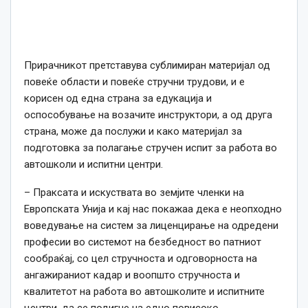
Прирачникот претставува сублимиран материјал од
повеќе области и повеќе стручни трудови, и е
корисен од една страна за едукација и
оспособување на возачите инструктори, а од друга
страна, може да послужи и како материјал за
подготовка за полагање стручен испит за работа во
автошколи и испитни центри.
– Праксата и искуствата во земјите членки на
Европската Унија и кај нас покажаа дека е неопходно
воведување на систем за лиценцирање на одредени
професии во системот на безбедност во патниот
сообраќај, со цел стручноста и одговорноста на
ангажираниот кадар и воопшто стручноста и
квалитетот на работа во автошколите и испитните