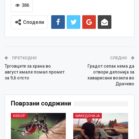
386
Сподели
ПРЕТХОДНО
СЛЕДНО
Трговците за храна во
Градот сепак нема да
август имале помал промет
отвори депонија за
за 9,6 отсто
хаварисани возила во
Драчево
Поврзани содржини
ИЗБОР
МАКЕДОНИЈА