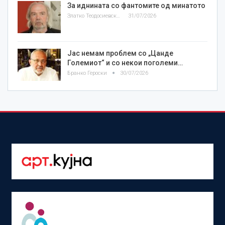
За иднината со фантомите од минатото
Златко Теодосиевски
31/07/2026
Јас немам проблем со „Цанде
Големиот“ и со некои поголеми…
Бранко Героски
30/07/2026