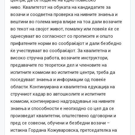
центри, да се подигне на едно повисоко
ниво. Квалитетот на обуката на кандидатите за
возачи и соодветна проверка на нивните знаења и
вештини во голема мера влијае на тоа дали возачите
во текот на својот живот, помалку или повеќе ќе се
однесуваат во согласност со прописите и општо
прифатените норми во сообраќајот и дали безбедно
ќе учествуваат во сообраќајот. За квалитетна и
високо стручна работа, возачите инструктори,
предавачите по теоретски дел и членовите на
испитните комисии во испитните центри, треба да
поседуваат знаења и информации од повеќе
области. Kонтинуирана и квалитетна едукација на
стручниот кадар во автошколите и испитните
комисии, континуирано надградување на нивните
знаења и способности е неопходно со цел да се
произведат квалитетни, општествено одговорни и
пред се совесни, обучени и безбедни возачи –
истакна Гордана Кожуваровска, претседателка на