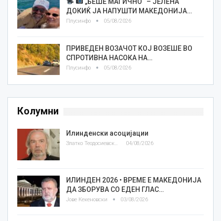
„БЕШЕ МАГИЧНО“ – ЈЕЛЕНА
ДОКИЌ ЈА НАПУШТИ МАКЕДОНИЈА…
Плусинфо
05/08/2026
ПРИВЕДЕН ВОЗАЧОТ КОЈ ВОЗЕШЕ ВО
СПРОТИВНА НАСОКА НА…
Плусинфо
05/08/2026
Колумни
Илинденски асоцијации
Златко Теодосиевски
04/08/2026
ИЛИНДЕН 2026 • ВРЕМЕ Е МАКЕДОНИЈА
ДА ЗБОРУВА СО ЕДЕН ГЛАС…
Јове Кекеновски
03/08/2026