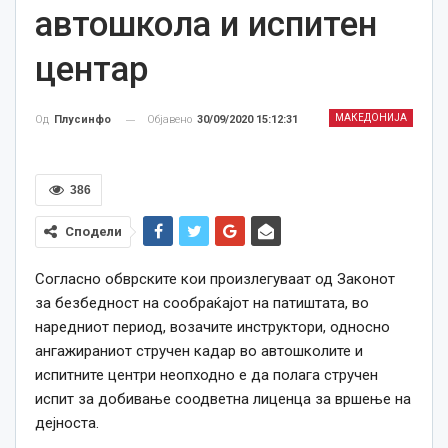
автошкола и испитен
центар
МАКЕДОНИЈА
Објавено
30/09/2020 15:12:31
Од
Плусинфо
386
Сподели
Согласно обврските кои произлегуваат од Законот
за безбедност на сообраќајот на патиштата, во
наредниот период, возачите инструктори, односно
ангажираниот стручен кадар во автошколите и
испитните центри неопходно е да полага стручен
испит за добивање соодветна лиценца за вршење на
дејноста.