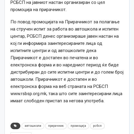
РСБСП на јавниот настан организиран со цел
промоција на прирачникот.
По повод промоцијата на Прирачникот за полагање
на стручен испит за работа во автошкола и испитен
центар, РСБСП денес организираше јавен настан на
кој ги информира заинтересираните лица од
испитните центри и од автошколите дека
Прирачникот е достапен во печатена и во
електронска форма и во наредниот период ќе биде
дистрибуиран до сите испитни центри и до голем број
автошколи. Прирачникот е достапен и во
електронска форма на веб страната на РСБСП
www.rsbsp.org.mk, така што сите заинтересирани лица
имаат слободен пристап за негова употреба.
автошколи
прирачник
промоција
рсбсп