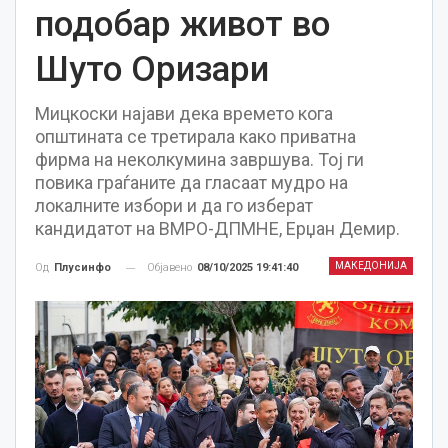
подобар живот во
Шуто Оризари
Мицкоски најави дека времето кога
општината се третирала како приватна
фирма на неколкумина завршува. Тој ги
повика граѓаните да гласаат мудро на
локалните избори и да го изберат
кандидатот на ВМРО-ДПМНЕ, Ерџан Демир.
МАКЕДОНИЈА
Објавено
08/10/2025 19:41:40
Од
Плусинфо