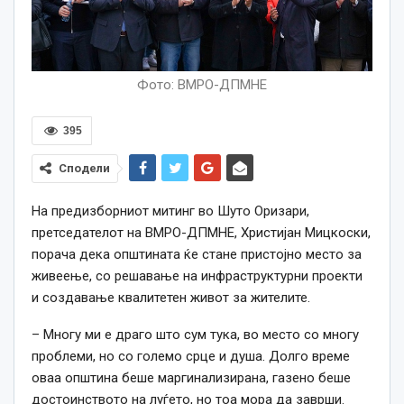
Фото: ВМРО-ДПМНЕ
395
Сподели
На предизборниот митинг во Шуто Оризари,
претседателот на ВМРО-ДПМНЕ, Христијан Мицкоски,
порача дека општината ќе стане пристојно место за
живеење, со решавање на инфраструктурни проекти
и создавање квалитетен живот за жителите.
– Многу ми е драго што сум тука, во место со многу
проблеми, но со големо срце и душа. Долго време
оваа општина беше маргинализирана, газено беше
достоинството на луѓето, но тоа мора да заврши.