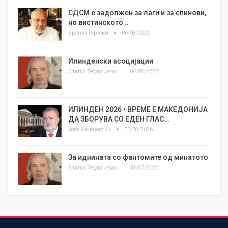
СДСМ е задолжен за лаги и за спинови,
но вистинското…
Бранко Героски
06/08/2026
Илинденски асоцијации
Златко Теодосиевски
04/08/2026
ИЛИНДЕН 2026 • ВРЕМЕ Е МАКЕДОНИЈА
ДА ЗБОРУВА СО ЕДЕН ГЛАС…
Јове Кекеновски
03/08/2026
За иднината со фантомите од минатото
Златко Теодосиевски
31/07/2026