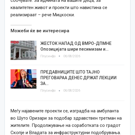
соочувате. За иднината на вашите деца, за
квалитетен живот и проекти што навистина се
реализираат – рече Мицкоски.
Можеби ќе ве интересира
ЖЕСТОК НАПАД ОД ВМРО-ДПМНЕ
Опозицијата шири песимизам и…
Плусинфо
06/08/2026
ПРЕДАВНИЦИТЕ ШТО ТАЈНО
ПРЕГОВАРАА ДЕНЕС ДРЖАТ ЛЕКЦИИ
ЗА…
Плусинфо
06/08/2026
Меѓу најавените проекти се, изградба на амбуланта
во Шуто Оризари за подобар здравствен третман на
жителите. Продолжување на соработката со градот
Скопје и Владата за инфраструктурни подобрувања.