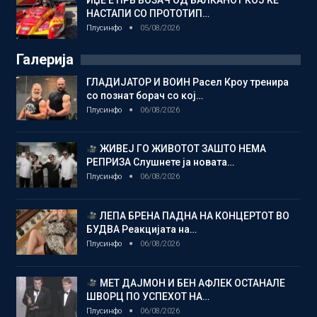
ИЏЕ Е ПРВ ВОЗАЧ ОД БАЛКАНОТ КОЈ ЌЕ
НАСТАПИ СО ПРОТОТИП…
Плусинфо
05/08/2026
Галерија
ГЛАДИЈАТОР И ВОИН Расел Кроу тренира
со познат борач со кој…
Плусинфо
06/08/2026
ЖИВЕЈ ГО ЖИВОТОТ ЗАШТО НЕМА
РЕПРИЗА Слушнете ја новата…
Плусинфо
06/08/2026
ЛЕПА БРЕНА ПАДНА НА КОНЦЕРТОТ ВО
БУДВА Реакцијата на…
Плусинфо
06/08/2026
МЕТ ДАЈМОН И БЕН АФЛЕК ОСТАНАЛЕ
ШВОРЦ ПО УСПЕХОТ НА…
Плусинфо
06/08/2026