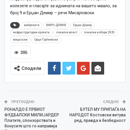
излезете и гласајте за иднината на вашето маало, за
број 9 и Ерџан Демир – рече Мисајловски.
амбуланта
ВМРО-ДПМНЕ
Ерџан Демир
инфраструктурни проекти
локална власт
локални избори 2025
мицкоски
Орце Ѓорѓиевски
395
Сподели
ПРЕТХОДНО
СЛЕДНО
РОНАЛДО Е ПРВИОТ
БУТЕЛ МУ ПРИПАЃА НА
ФУДБАЛСКИ МИЛИЈАРДЕР
НАРОДОТ Костовски ветува
Платите, спонзорствата и
ред, правда и безбедност
бонусите што го направија