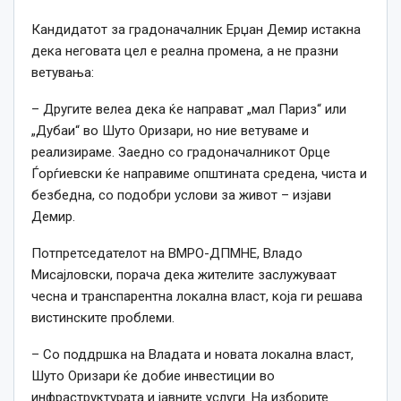
Кандидатот за градоначалник Ерџан Демир истакна
дека неговата цел е реална промена, а не празни
ветувања:
– Другите велеа дека ќе направат „мал Париз“ или
„Дубаи“ во Шуто Оризари, но ние ветуваме и
реализираме. Заедно со градоначалникот Орце
Ѓорѓиевски ќе направиме општината средена, чиста и
безбедна, со подобри услови за живот – изјави
Демир.
Потпретседателот на ВМРО-ДПМНЕ, Владо
Мисајловски, порача дека жителите заслужуваат
чесна и транспарентна локална власт, која ги решава
вистинските проблеми.
– Со поддршка на Владата и новата локална власт,
Шуто Оризари ќе добие инвестиции во
инфраструктурата и јавните услуги. На изборите