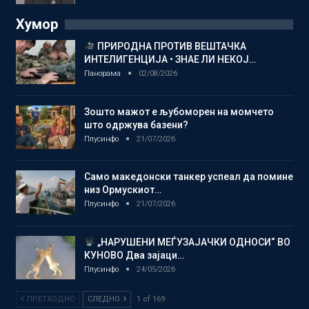
Хумор
ПРИРОДНА ПРОТИВ ВЕШТАЧКА
ИНТЕЛИГЕНЦИЈА • ЗНАЕ ЛИ НЕКОЈ…
Панорама
02/08/2026
Зошто мажот е љубоморен на момчето
што одржува базени?
Плусинфо
21/07/2026
Само македонски танкер успеал да помине
низ Ормускиот…
Плусинфо
21/07/2026
„НАРУШЕНИ МЕЃУЗАЈАЧКИ ОДНОСИ“ ВО
КУНОВО Два зајаци…
Плусинфо
24/05/2026
ПРЕТХОДНО
СЛЕДНО
1 of 169