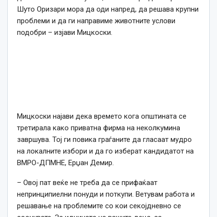
Шуто Оризари мора да оди напред, да решава крупни
проблеми и да ги направиме животните услови
подобри – изјави Мицкоски.
Мицкоски најави дека времето кога општината се
третирала како приватна фирма на неколкумина
завршува. Тој ги повика граѓаните да гласаат мудро
на локалните избори и да го изберат кандидатот на
ВМРО-ДПМНЕ, Ерџан Демир.
– Овој пат веќе не треба да се прифаќаат
непринципиелни понуди и поткупи. Ветувам работа и
решавање на проблемите со кои секојдневно се