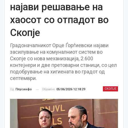
најави решавање на
хаосот со отпадот во
Скопје
Градоначалникот Орце Ѓорѓиевски најави
засилување на комуналниот систем во
Скопје со нова механизација, 2.600
контејнери и две претоварни станици, со цел
подобрување на хигиената во градот од
септември.
СКОПЈЕ
Објавено
05/06/2026 12:18:29
Од
Плусинфо