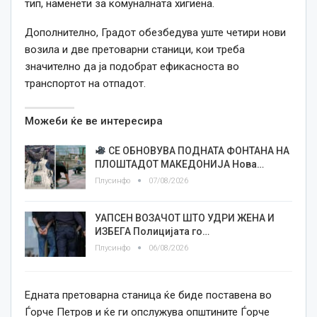
тип, наменети за комуналната хигиена.
Дополнително, Градот обезбедува уште четири нови
возила и две претоварни станици, кои треба
значително да ја подобрат ефикасноста во
транспортот на отпадот.
Можеби ќе ве интересира
СЕ ОБНОВУВА ПОДНАТА ФОНТАНА НА
ПЛОШТАДОТ МАКЕДОНИЈА Нова…
Плусинфо
07/08/2026
УАПСЕН ВОЗАЧОТ ШТО УДРИ ЖЕНА И
ИЗБЕГА Полицијата го…
Плусинфо
06/08/2026
Едната претоварна станица ќе биде поставена во
Ѓорче Петров и ќе ги опслужува општините Ѓорче