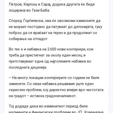
Петров, Карпош и Сарај, додека другата ќе биде
лоцирана во Гази Баба.
Според Ѓорѓиевски, ова ќе овозможи камионите да
не мораат постојано да патуваат до депонијата, туку
побрзо да се враќаат на терен и да продолжат со
собирање на отпадот.
Во тек е и набавка на 2.600 нови контејнери, кои
треба да пристигнат за околу еден месец и
претставуваат една од најголемите набавки во
последната деценија.
– На многу локации контејнерите со години не биле
заменети. Со оваа набавка решаваме уште еден
сериозен проблем, кој директно влијае врз чистотата
на градот – истакна градоначалникот.
Тој додаде дека во изминатиот период биле
надминати и финансиски проблеми во ЈП „Комунална