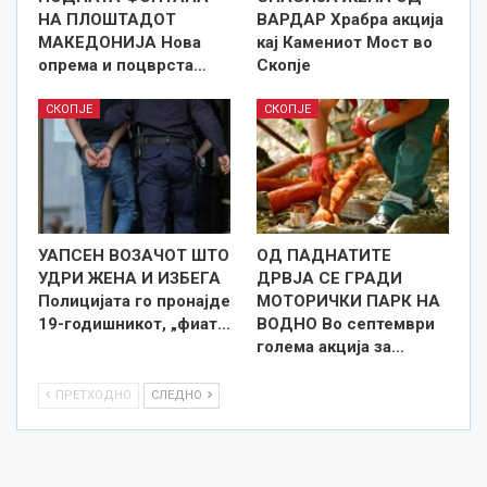
НА ПЛОШТАДОТ
ВАРДАР Храбра акција
МАКЕДОНИЈА Нова
кај Камениот Мост во
опрема и поцврста…
Скопје
СКОПЈЕ
СКОПЈЕ
УАПСЕН ВОЗАЧОТ ШТО
ОД ПАДНАТИТЕ
УДРИ ЖЕНА И ИЗБЕГА
ДРВЈА СЕ ГРАДИ
Полицијата го пронајде
МОТОРИЧКИ ПАРК НА
19-годишникот, „фиат…
ВОДНО Во септември
голема акција за…
ПРЕТХОДНО
СЛЕДНО