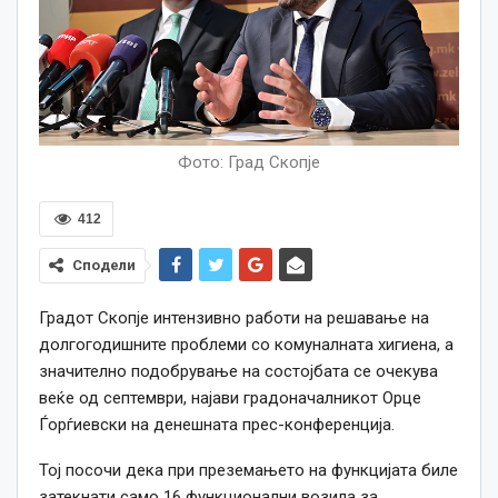
Фото: Град Скопје
412
Сподели
Градот Скопје интензивно работи на решавање на
долгогодишните проблеми со комуналната хигиена, а
значително подобрување на состојбата се очекува
веќе од септември, најави градоначалникот Орце
Ѓорѓиевски на денешната прес-конференција.
Тој посочи дека при преземањето на функцијата биле
затекнати само 16 функционални возила за