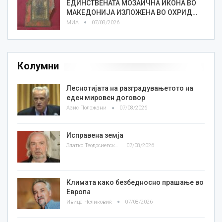
ЕДИНСТВЕНАТА МОЗАИЧНА ИКОНА ВО
МАКЕДОНИЈА ИЗЛОЖЕНА ВО ОХРИД…
МИА
07/08/2026
Колумни
Леснотијата на разградувањетото на
еден мировен договор
Азис Положани
07/08/2026
Исправена земја
Златко Теодосиевски
07/08/2026
Климата како безбедносно прашање во
Европа
Ивица Челиковиќ
07/08/2026