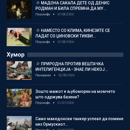
МАДОНА САКАЛА ДЕТЕ ОД ДЕНИС
РОДМАН И БИЛА СПРЕМНА ДА МУ…
Плусинфо
07/08/2026
НАМЕСТО СО КЛИМА, КИНЕЗИТЕ СЕ
ЛАДАТ СО ЏИНОВСКИ ТИКВИ…
Плусинфо
07/08/2026
Хумор
ПРИРОДНА ПРОТИВ ВЕШТАЧКА
ИНТЕЛИГЕНЦИЈА • ЗНАЕ ЛИ НЕКОЈ…
Панорама
02/08/2026
Зошто мажот е љубоморен на момчето
што одржува базени?
Плусинфо
21/07/2026
Само македонски танкер успеал да помине
низ Ормускиот…