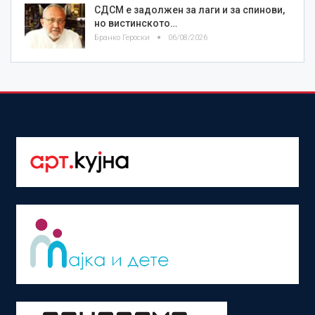
СДСМ е задолжен за лаги и за спинови,
но вистинското…
Бранко Героски
06/08/2026