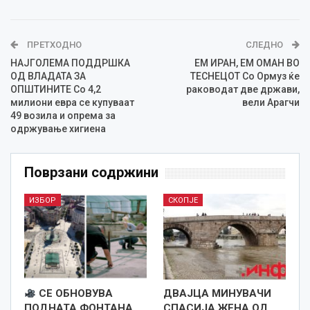
ПРЕТХОДНО
СЛЕДНО
НАЈГОЛЕМА ПОДДРШКА
ЕМ ИРАН, ЕМ ОМАН ВО
ОД ВЛАДАТА ЗА
ТЕСНЕЦОТ Со Ормуз ќе
ОПШТИНИТЕ Со 4,2
раководат две држави,
милиони евра се купуваат
вели Арагчи
49 возила и опрема за
одржување хигиена
Поврзани содржини
ИЗБОР
СКОПЈЕ
СЕ ОБНОВУВА
ДВАЈЦА МИНУВАЧИ
ПОДНАТА ФОНТАНА
СПАСИЈА ЖЕНА ОД