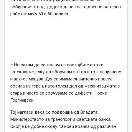
собирање отпад, додека денес секојдневно на терен
работат меѓу 50 и 60 возила.
– Не сакам да се жалам на состојбите што ги
затекнавме, туку да зборувам за тоа што е направено
и што се менува. Денес имаме значително повеќе
возила на терен, иако голем дел од механизацијата е
стара и често се соочуваме со дефекти – рече
Ѓорѓиевски.
Тој нагласи дека со поддршка од Владата,
Министерството за транспорт и Светската банка,
Скопје ќе добие околу 40 нови возила од различен