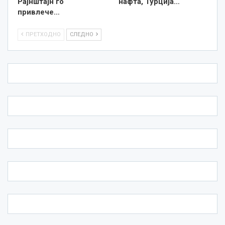
Рајнштајн го
нафта, Турција…
привлече…
ПРЕТХОДНО
СЛЕДНО