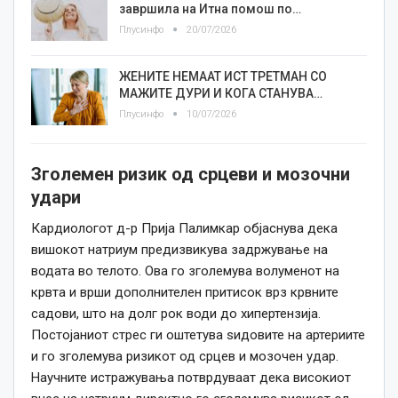
завршила на Итна помош по…
Плусинфо
20/07/2026
ЖЕНИТЕ НЕМААТ ИСТ ТРЕТМАН СО
МАЖИТЕ ДУРИ И КОГА СТАНУВА…
Плусинфо
10/07/2026
Зголемен ризик од срцеви и мозочни
удари
Кардиологот д-р Прија Палимкар објаснува дека
вишокот натриум предизвикува задржување на
водата во телото. Ова го зголемува волуменот на
крвта и врши дополнителен притисок врз крвните
садови, што на долг рок води до хипертензија.
Постојаниот стрес ги оштетува ѕидовите на артериите
и го зголемува ризикот од срцев и мозочен удар.
Научните истражувања потврдуваат дека високиот