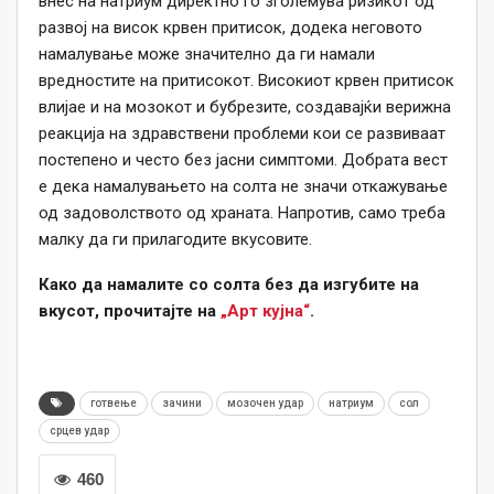
внес на натриум директно го зголемува ризикот од
развој на висок крвен притисок, додека неговото
намалување може значително да ги намали
вредностите на притисокот. Високиот крвен притисок
влијае и на мозокот и бубрезите, создавајќи верижна
реакција на здравствени проблеми кои се развиваат
постепено и често без јасни симптоми. Добрата вест
е дека намалувањето на солта не значи откажување
од задоволството од храната. Напротив, само треба
малку да ги прилагодите вкусовите.
Како да намалите со солта без да изгубите на
вкусот, прочитајте на
„Арт кујна“
.
готвење
зачини
мозочен удар
натриум
сол
срцев удар
460