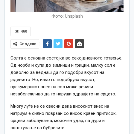
Фото: Unsplash
460
Сподели
Солта е основна состојка во секојдневното готвење.
Од чорби и супи до зимници и грицки, малку сол е
доволно за веднаш да го подобри вкусот на
јадењето. Но, иако го подобрува вкусот,
прекумерниот внес на сол може речиси
незабележливо да го наруши здравјето на срцето.
Многу луѓе не се свесни дека високиот внес на
натриум е силно поврзан со висок крвен притисок,
срцеви заболувања, мозочен удар, па дури и
оштетување на бубрезите.