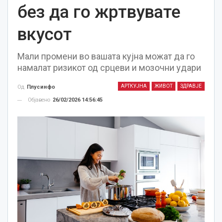
без да го жртвувате
вкусот
Мали промени во вашата кујна можат да го
намалат ризикот од срцеви и мозочни удари
АРТКУЈНА
ЖИВОТ
ЗДРАВЈЕ
Од
Плусинфо
Објавено
26/02/2026 14:56:45