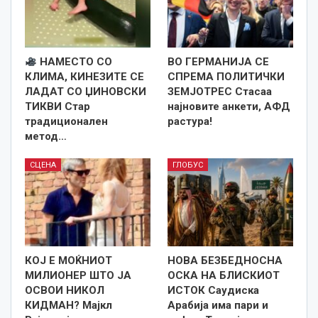
НАМЕСТО СО
ВО ГЕРМАНИЈА СЕ
КЛИМА, КИНЕЗИТЕ СЕ
СПРЕМА ПОЛИТИЧКИ
ЛАДАТ СО ЏИНОВСКИ
ЗЕМЈОТРЕС Стасаа
ТИКВИ Стар
најновите анкети, АФД
традиционален
растура!
метод…
СЦЕНА
ГЛОБУС
КОЈ Е МОЌНИОТ
НОВА БЕЗБЕДНОСНА
МИЛИОНЕР ШТО ЈА
ОСКА НА БЛИСКИОТ
ОСВОИ НИКОЛ
ИСТОК Саудиска
КИДМАН? Мајкл
Арабија има пари и