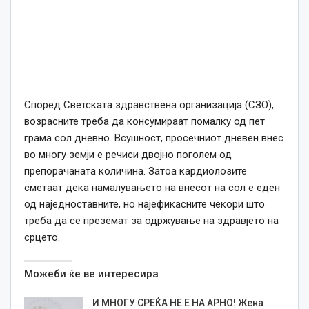
Според Светската здравствена организација (СЗО),
возрасните треба да консумираат помалку од пет
грама сол дневно. Всушност, просечниот дневен внес
во многу земји е речиси двојно поголем од
препорачаната количина. Затоа кардиолозите
сметаат дека намалувањето на внесот на сол е еден
од наједноставните, но најефикасните чекори што
треба да се преземат за одржување на здравјето на
срцето.
Можеби ќе ве интересира
И МНОГУ СРЕЌА НЕ Е НА АРНО! Жена