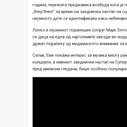
година, пејачката предизвика возбуда кога ја 
„they/them“ за време на заеднички настап на 
нејзиното дете се идентификува како небинарн
Лопез и нејзиниот поранешен сопруг Марк Енто
се деца на една од најголемите ѕвезди во инду
држат подалеку од медиумското внимание за в
Сепак, Еме покажа интерес за музика многу ран
концерти, а нивниот заеднички настап на Супер
пред милиони гледачи, беше особено популаре