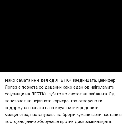
Иако самата не е дел од ЛГБТК+ заедницата, Џенифер
Лопез е позната со децении како еден од најголемите
сојузници на ЛГБТК+ луѓето во светот на забавата. Од
почетокот на нејзината кариера, таа отворено ги
поддржува правата на сексуалните и родовите
малцинства, настапуваше на бројни хуманитарни настани и
постојано јавно зборуваше против дискриминацијата.