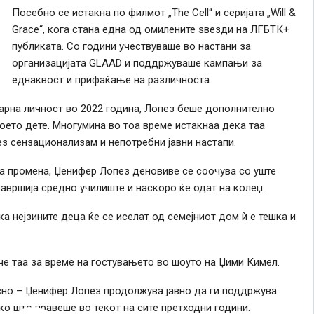
Посебно се истакна по филмот „The Cell“ и серијата „Will &
Grace“, кога стана една од омилените ѕвезди на ЛГБТК+
публиката. Со години учествуваше во настани за
организацијата GLAAD и поддржуваше кампањи за
еднаквост и прифаќање на различноста.
арна личност во 2022 година, Лопез беше дополнително
оето дете. Многумина во тоа време истакнаа дека таа
з сензационализам и непотребни јавни настапи.
та промена, Џенифер Лопез деновиве се соочува со уште
авршија средно училиште и наскоро ќе одат на колеџ.
 нејзините деца ќе се иселат од семејниот дом ѝ е тешка и
ече таа за време на гостувањето во шоуто на Џими Кимел.
асно – Џенифер Лопез продолжува јавно да ги поддржува
ко што правеше во текот на сите претходни години.