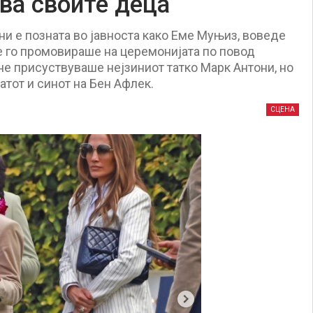
ва своите деца
ни е позната во јавноста како Еме Муњиз, воведе
е го промовираше на церемонијата по повод
не присуствуваше нејзиниот татко Марк Антони, но
ратот и синот на Бен Афлек.
СЦЕНА