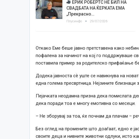
ЕРИК РОБЕРТС НЕ БИЛ НА
СВАДБАТА НА ЌЕРКАТА ЕМА
„Прекрасно…
Плусинфо
29/07/2026
Откако Еме беше јавно претставена како небин
пофалена за начинот на кој го поддржуваше св
поставила пример за родителско прифаќање бе
Додека јавноста сè уште се навикнува на нова
една голема пресвртница. Нејзините близнаци з
Пејачката неодамна призна дека помислата дека
дека поради тоа е многу емотивна со месеци.
– Не зборувај за тоа, ќе почнам да плачам – р
Без оглед на промените што доаѓаат, едно е ј
своите деца и нивните животни одлуки, исто ка