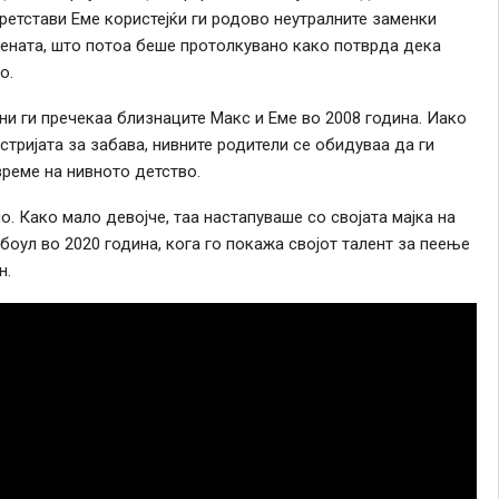
претстави Еме користејќи ги родово неутралните заменки
сцената, што потоа беше протолкувано како потврда дека
о.
ни ги пречекаа близнаците Макс и Еме во 2008 година. Иако
стријата за забава, нивните родители се обидуваа да ги
реме на нивното детство.
о. Како мало девојче, таа настапуваше со својата мајка на
боул во 2020 година, кога го покажа својот талент за пеење
н.