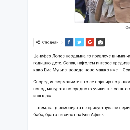
Фо
Сподели
Џенифер Лопез неодамна го привлече вниманиет
годишно дете. Сепак, најголем интерес предизв
како Еме Муњиз, воведе ново машко име – Оск
Според информациите што се појавија во јавно
повод матурата во средното училиште, со што 
и актерка.
Патем, на церемонијата не присуствуваше нејзин
баба, братот и синот на Бен Афлек.