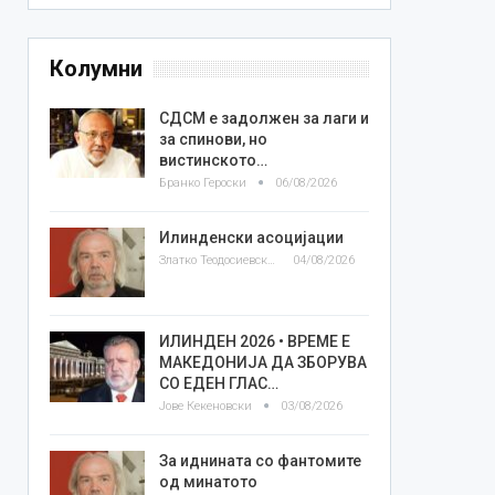
Колумни
СДСМ е задолжен за лаги и
за спинови, но
вистинското…
Бранко Героски
06/08/2026
Илинденски асоцијации
Златко Теодосиевски
04/08/2026
ИЛИНДЕН 2026 • ВРЕМЕ Е
МАКЕДОНИЈА ДА ЗБОРУВА
СО ЕДЕН ГЛАС…
Јове Кекеновски
03/08/2026
За иднината со фантомите
од минатото