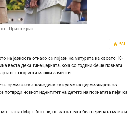
то: Принтскрин
581
о на јавноста откако се појави на матурата на своето 18-
ика веста дека тинејџерката, која со години беше позната
ар и сега користи машки заменки.
ста, промената е воведена за време на церемонијата по
се потврди новиот идентитет на детето на познатата пејачка
иот татко Марк Антони, но затоа тука беа нејзината мајка и