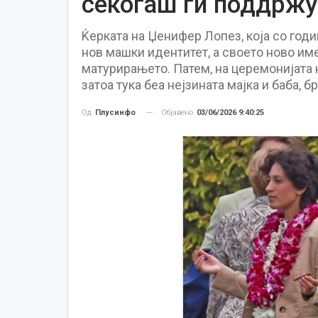
секогаш ги поддржу
Ќерката на Џенифер Лопез, која со годи
нов машки идентитет, а своето ново им
матурирањето. Патем, на церемонијата 
затоа тука беа нејзината мајка и баба, б
Објавено
03/06/2026 9:40:25
Од
Плусинфо