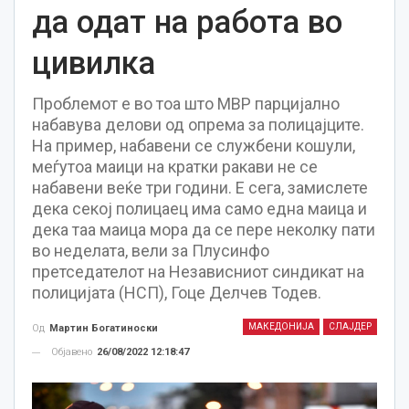
да одат на работа во
цивилка
Проблемот е во тоа што МВР парцијално
набавува делови од опрема за полицајците.
На пример, набавени се службени кошули,
меѓутоа маици на кратки ракави не се
набавени веќе три години. Е сега, замислете
дека секој полицаец има само една маица и
дека таа маица мора да се пере неколку пати
во неделата, вели за Плусинфо
претседателот на Независниот синдикат на
полицијата (НСП), Гоце Делчев Тодев.
МАКЕДОНИЈА
СЛАЈДЕР
Од
Мартин Богатиноски
Објавено
26/08/2022 12:18:47