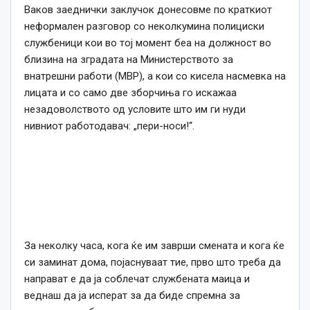
Ваков заеднички заклучок донесовме по краткиот
неформален разговор со неколкумина полициски
службеници кои во тој момент беа на должност во
близина на зградата на Министерството за
внатрешни работи (МВР), а кои со кисела насмевка на
лицата и со само две зборчиња го искажаа
незадоволството од условите што им ги нуди
нивниот работодавач: „пери-носи!“.
За неколку часа, кога ќе им заврши смената и кога ќе
си заминат дома, појаснуваат тие, прво што треба да
направат е да ја соблечат службената маица и
веднаш да ја исперат за да биде спремна за