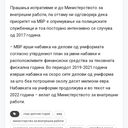
Прашања испративме и до Министерството за
внатрешни работи, па оттаму ни одговорија дека
приоритет на МВР е опремување на полициските
службеници и тоа постојано интензивно се случува
од 2017 година.
– МВР врши набавка на делови од униформата
согласно утврдениот план за јавни набавки и
расположливите финансиски средства за тековната
фискална година. Во периодот 2019-2021 година
изврши набавка на скоро сите делови од униформа
за што беа потрошени околу десет милиони евра.
Набавката на униформи продолжува и во текот на
2022 година – велат од Министерството за внатрешни
работи.
гоце делчев тодев
мвр
министерство за внатрешни работи