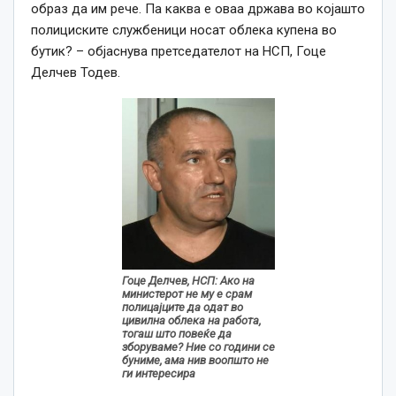
образ да им рече. Па каква е оваа држава во којашто
полициските службеници носат облека купена во
бутик? – објаснува претседателот на НСП, Гоце
Делчев Тодев.
Гоце Делчев, НСП: Ако на
министерот не му е срам
полицајците да одат во
цивилна облека на работа,
тогаш што повеќе да
зборуваме? Ние со години се
буниме, ама нив воопшто не
ги интересира