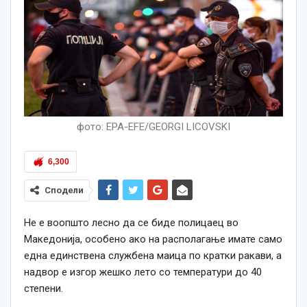
фото: EPA-EFE/GEORGI LICOVSKI
6,300
Сподели
Не е воопшто лесно да се биде полицаец во
Македонија, особено ако на располагање имате само
една единствена службена маица по кратки ракави, а
надвор е изгор жешко лето со температури до 40
степени.