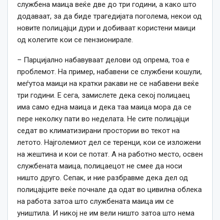
службена маица веќе две до три години, а како што
додаваат, за да биде трагедијата поголема, некои од
новите полицајци дури и добиваат користени маици
од колегите кои се пензионирале.
– Парцијално набавуваат делови од опрема, тоа е
проблемот. На пример, набавени се службени кошули,
меѓутоа маици на кратки ракави не се набавени веќе
три години. Е сега, замислете дека секој полицаец
има само една маица и дека таа маица мора да се
пере неколку пати во неделата. Не сите полицајци
седат во климатизирани простории во текот на
летото. Најголемиот дел се теренци, кои се изложени
на жештина и кои се потат. А на работно место, освен
службената маица, полицаецот не смее да носи
ништо друго. Сепак, и ние разбравме дека дел од
полицајците веќе почнале да одат во цивилна облека
на работа затоа што службената маица им се
уништила. И никој не им вели ништо затоа што нема