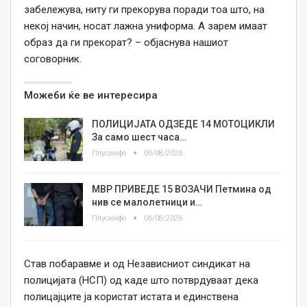
забележува, ниту ги прекорува поради тоа што, на
некој начин, носат лажна униформа. А зарем имаат
образ да ги прекорат? – објаснува нашиот
соговорник.
Можеби ќе ве интересира
ПОЛИЦИЈАТА ОДЗЕДЕ 14 МОТОЦИКЛИ
За само шест часа…
Плусинфо
06/08/2026
МВР ПРИВЕДЕ 15 ВОЗАЧИ Петмина од
нив се малолетници и…
Плусинфо
06/08/2026
Став побаравме и од Независниот синдикат на
полицијата (НСП) од каде што потврдуваат дека
полицајците ја користат истата и единствена