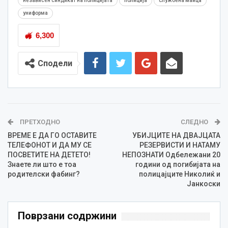
независен синдикат на полицијата
полиција
службена маица
униформа
6,300
Сподели
ПРЕТХОДНО
СЛЕДНО
ВРЕМЕ Е ДА ГО ОСТАВИТЕ
УБИЈЦИТЕ НА ДВАЈЦАТА
ТЕЛЕФОНОТ И ДА МУ СЕ
РЕЗЕРВИСТИ И НАТАМУ
ПОСВЕТИТЕ НА ДЕТЕТО!
НЕПОЗНАТИ Одбележани 20
Знаете ли што е тоа
години од погибијата на
родителски фабинг?
полицајците Николиќ и
Јанкоски
Поврзани содржини