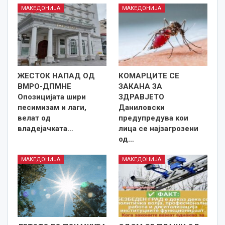
МАКЕДОНИЈА
МАКЕДОНИЈА
ЖЕСТОК НАПАД ОД
КОМАРЦИТЕ СЕ
ВМРО-ДПМНЕ
ЗАКАНА ЗА
Опозицијата шири
ЗДРАВЈЕТО
песимизам и лаги,
Даниловски
велат од
предупредува кои
владејачката…
лица се најзагрозени
од…
МАКЕДОНИЈА
МАКЕДОНИЈА