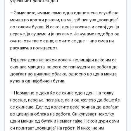
утрешниот работен ден.
– Замислете, имаме само една единствена службена
маица по кратки ракави, на чиј грб пишува „полиција“
со големи букви. И секој ден ја носиме, и секој ден ја
переме, ја сушиме и ја пегламе. Ја чуваме подобро од
очите, оти таа е една, а очите се две – низ смеа ни
раскажува полицаецот.
Тој вели дека на некои колеги-полицајци веќе им се
скинала маицата, па сега се принудени на работа да
доаѓаат во цивилна облека, односно во црна маица
купена од најобичен бутик.
– Нормално е дека ќе се скине еден ден. На толку
носење, перење, пеглање, па и од железо да беше ќе
се скинеше. Дел од колегите веќе почнаа да доаѓаат
во цивилна облека на работа. Си купуваат неколку
црни маици од бутик и немаат гајле. Некои дури сами
си принтаат „полиција“ на грбот. И никој не им