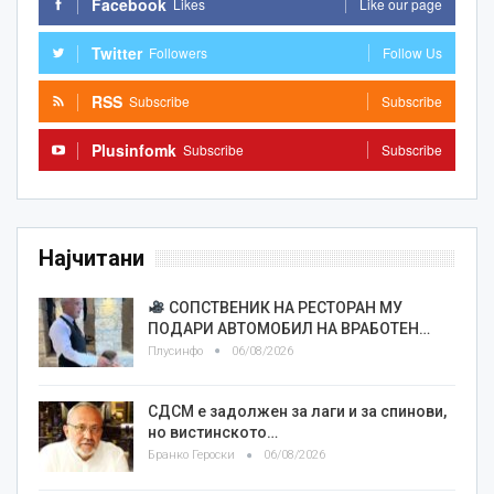
Facebook
Likes
Like our page
Twitter
Followers
Follow Us
RSS
Subscribe
Subscribe
Plusinfomk
Subscribe
Subscribe
Најчитани
СОПСТВЕНИК НА РЕСТОРАН МУ
ПОДАРИ АВТОМОБИЛ НА ВРАБОТЕН…
Плусинфо
06/08/2026
СДСМ е задолжен за лаги и за спинови,
но вистинското…
Бранко Героски
06/08/2026