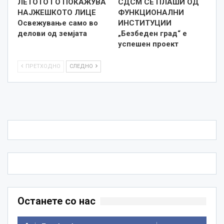
ЛЕТОТО ГО ПОКАЖУВА
СДСМ СЕ ПЛАШИ ОД
НАЈЖЕШКОТО ЛИЦE
ФУНКЦИОНАЛНИ
Освежување само во
ИНСТИТУЦИИ
делови од земјата
„Безбеден град“ е
успешен проект
ПРЕТХОДНО
СЛЕДНО
Останете со нас