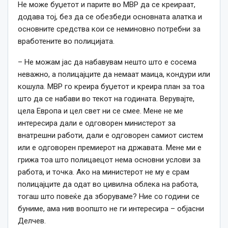
Не може буџетот и парите во МВР да се креираат,
додава тој, без да се обезбеди основната алатка и
основните средства кои се неминовно потребни за
вработените во полицијата.
– Не можам јас да набавувам нешто што е сосема
неважно, а полицајците да немаат маица, кондури или
кошула. МВР го креира буџетот и креира план за тоа
што да се набави во текот на годината. Верувајте,
цела Европа и цел свет ни се смее. Мене не ме
интересира дали е одговорен министерот за
внатрешни работи, дали е одговорен самиот систем
или е одговорен премиерот на државата. Мене ми е
грижа тоа што полицаецот нема основни услови за
работа, и точка. Ако на министерот не му е срам
полицајците да одат во цивилна облека на работа,
тогаш што повеќе да зборуваме? Ние со години се
буниме, ама нив воопшто не ги интересира – објасни
Делчев.