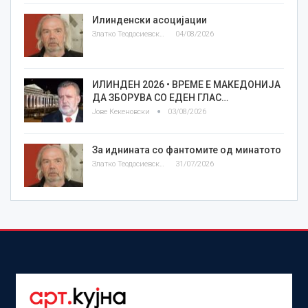
Илинденски асоцијации
Златко Теодосиевски
04/08/2026
ИЛИНДЕН 2026 • ВРЕМЕ Е МАКЕДОНИЈА
ДА ЗБОРУВА СО ЕДЕН ГЛАС…
Јове Кекеновски
03/08/2026
За иднината со фантомите од минатото
Златко Теодосиевски
31/07/2026