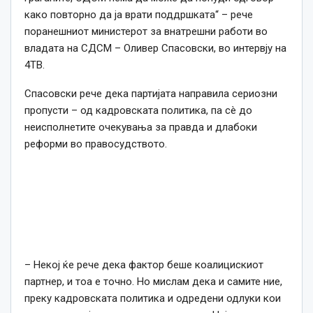
како повторно да ја врати поддршката“ – рече
поранешниот министерот за внатрешни работи во
владата на СДСМ – Оливер Спасовски, во интервју на
4ТВ.
Спасовски рече дека партијата направила сериозни
пропусти – од кадровската политика, па сè до
неисполнетите очекувања за правда и длабоки
реформи во правосудството.
– Некој ќе рече дека фактор беше коалицискиот
партнер, и тоа е точно. Но мислам дека и самите ние,
преку кадровската политика и одредени одлуки кои