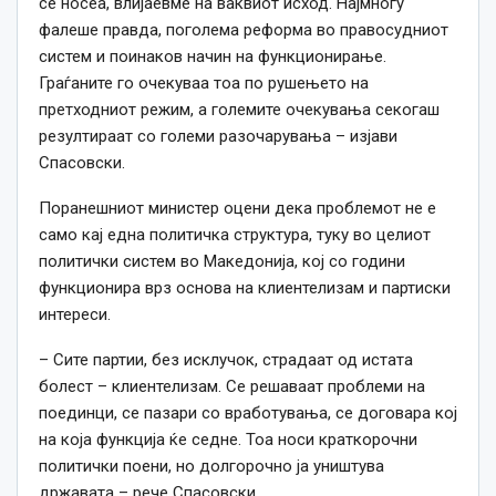
се носеа, влијаевме на ваквиот исход. Најмногу
фалеше правда, поголема реформа во правосудниот
систем и поинаков начин на функционирање.
Граѓаните го очекуваа тоа по рушењето на
претходниот режим, а големите очекувања секогаш
резултираат со големи разочарувања – изјави
Спасовски.
Поранешниот министер оцени дека проблемот не е
само кај една политичка структура, туку во целиот
политички систем во Македонија, кој со години
функционира врз основа на клиентелизам и партиски
интереси.
– Сите партии, без исклучок, страдаат од истата
болест – клиентелизам. Се решаваат проблеми на
поединци, се пазари со вработувања, се договара кој
на која функција ќе седне. Тоа носи краткорочни
политички поени, но долгорочно ја уништува
државата – рече Спасовски.