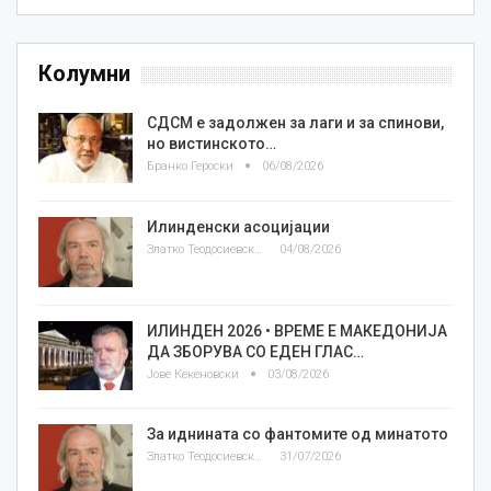
Колумни
СДСМ е задолжен за лаги и за спинови,
но вистинското…
Бранко Героски
06/08/2026
Илинденски асоцијации
Златко Теодосиевски
04/08/2026
ИЛИНДЕН 2026 • ВРЕМЕ Е МАКЕДОНИЈА
ДА ЗБОРУВА СО ЕДЕН ГЛАС…
Јове Кекеновски
03/08/2026
За иднината со фантомите од минатото
Златко Теодосиевски
31/07/2026