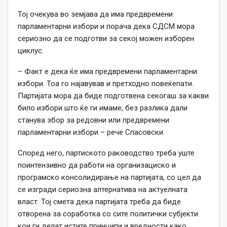
Тој очекува во земјава да има предвремени
парламентарни избори и порача дека СДСМ мора
сериозно да се подготви за секој можен изборен
циклус.
– Факт е дека ќе има предвремени парламентарни
избори. Тоа го најавував и претходно повеќепати.
Партијата мора да биде подготвена секогаш за какви
било избори што ќе ги имаме, без разлика дали
станува збор за редовни или предвремени
парламентарни избори – рече Спасовски.
Според него, партиското раководство треба уште
поинтензивно да работи на организациско и
програмско консолидирање на партијата, со цел да
се изгради сериозна алтернатива на актуелната
власт. Тој смета дека партијата треба да биде
отворена за соработка со сите политички субјекти
кои ги делат истите принципи и вредности како