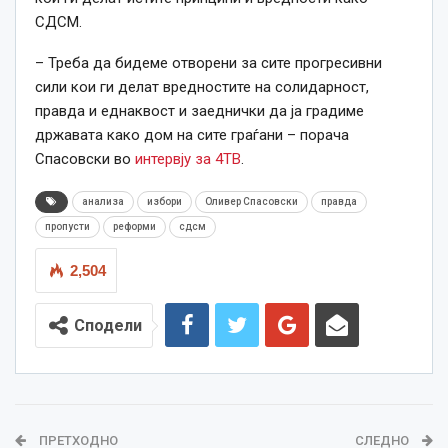
СДСМ.
– Треба да бидеме отворени за сите прогресивни
сили кои ги делат вредностите на солидарност,
правда и еднаквост и заеднички да ја градиме
државата како дом на сите граѓани – порача
Спасовски во
интервју за 4ТВ
.
анализа
избори
Оливер Спасовски
правда
пропусти
реформи
сдсм
2,504
Сподели
ПРЕТХОДНО
СЛЕДНО