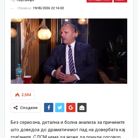
Од
Плусинфо
Објавено
19/05/2026 22:16:02
2,504
Сподели
Без сериозна, детална и болна анализа за причините
што доведоа до драматичниот пад на довербата кај
граѓаните, СДСМ нема да може да понуди одговор