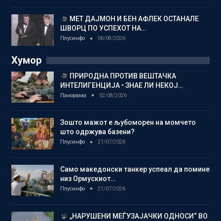
МЕТ ДАЈМОН И БЕН АФЛЕК ОСТАНАЛЕ
ШВОРЦ ПО УСПЕХОТ НА…
Плусинфо
06/08/2026
Хумор
ПРИРОДНА ПРОТИВ ВЕШТАЧКА
ИНТЕЛИГЕНЦИЈА • ЗНАЕ ЛИ НЕКОЈ…
Панорама
02/08/2026
Зошто мажот е љубоморен на момчето
што одржува базени?
Плусинфо
21/07/2026
Само македонски танкер успеал да помине
низ Ормускиот…
Плусинфо
21/07/2026
„НАРУШЕНИ МЕЃУЗАЈАЧКИ ОДНОСИ“ ВО