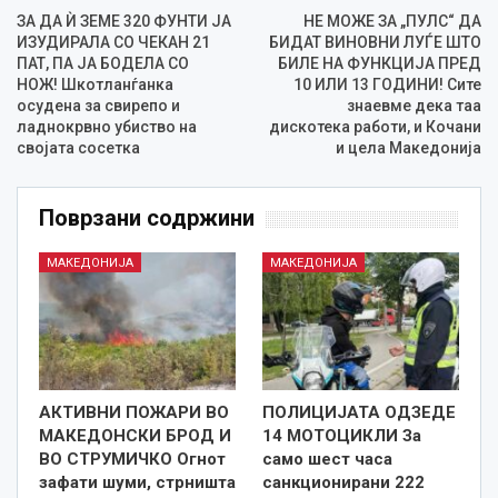
ЗА ДА Ѝ ЗЕМЕ 320 ФУНТИ ЈА
НЕ МОЖЕ ЗА „ПУЛС“ ДА
ИЗУДИРАЛА СО ЧЕКАН 21
БИДАТ ВИНОВНИ ЛУЃЕ ШТО
ПАТ, ПА ЈА БОДЕЛА СО
БИЛЕ НА ФУНКЦИЈА ПРЕД
НОЖ! Шкотланѓанка
10 ИЛИ 13 ГОДИНИ! Сите
осудена за свирепо и
знаевме дека таа
ладнокрвно убиство на
дискотека работи, и Кочани
својата сосетка
и цела Македонија
Поврзани содржини
МАКЕДОНИЈА
МАКЕДОНИЈА
АКТИВНИ ПОЖАРИ ВО
ПОЛИЦИЈАТА ОДЗЕДЕ
МАКЕДОНСКИ БРОД И
14 МОТОЦИКЛИ За
ВО СТРУМИЧКО Огнот
само шест часа
зафати шуми, стрништа
санкционирани 222