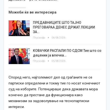
Можеби ќе ве интересира
ПРЕДАВНИЦИТЕ ШТО ТАЈНО
ПРЕГОВАРАА ДЕНЕС ДРЖАТ ЛЕКЦИИ
ЗА…
Плусинфо
06/08/2026
КОВАЧКИ РАСПАЛИ ПО СДСМ Тие што со
децении ја влечеа…
Плусинфо
05/08/2026
Според него, најголемиот дел од граѓаните не се
партиски определени и токму тие го носат конечниот
суд на изборите. Потенцираше дека државата мора
конечно да престане да функционира како
механизам за задоволување на теснопартиски
интереси.