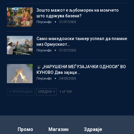
Зошто мажот е љубоморен на момчето
што одржува базени?
Плусинфо
21/07/2026
Само македонски танкер успеал да помине
низ Ормускиот…
Плусинфо
21/07/2026
„НАРУШЕНИ МЕЃУЗАЈАЧКИ ОДНОСИ“ ВО
КУНОВО Два зајаци…
Плусинфо
24/05/2026
ПРЕТХОДНО
СЛЕДНО
1 of 169
Промо
Магазин
Здравје