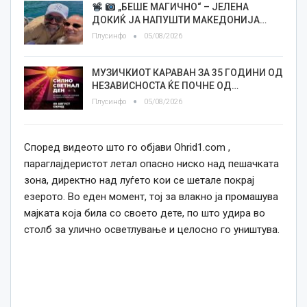
„БЕШЕ МАГИЧНО“ – ЈЕЛЕНА
ДОКИЌ ЈА НАПУШТИ МАКЕДОНИЈА…
Плусинфо
05/08/2026
МУЗИЧКИОТ КАРАВАН ЗА 35 ГОДИНИ ОД
НЕЗАВИСНОСТА ЌЕ ПОЧНЕ ОД…
Плусинфо
05/08/2026
Според видеото што го објави
Оhrid1
.
com
,
параглајдеристот летал опасно ниско над пешачката
зона, директно над луѓето кои се шетале покрај
езерото. Во еден момент, тој за влакно ја промашува
мајката која била со своето дете, по што удира во
столб за улично осветлување и целосно го уништува.