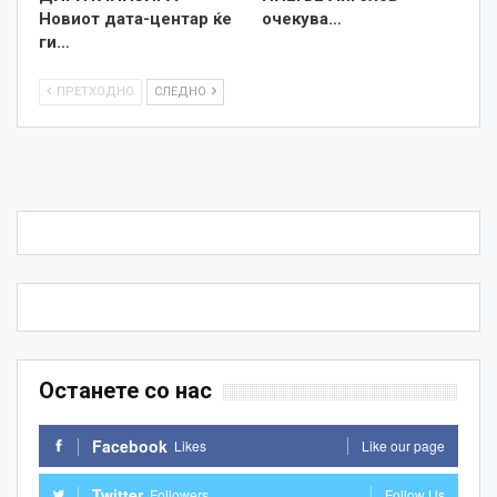
Новиот дата-центар ќе
очекува…
ги…
ПРЕТХОДНО
СЛЕДНО
Останете со нас
Facebook
Likes
Like our page
Twitter
Followers
Follow Us