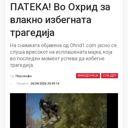
ПАТЕКА! Во Охрид за
влакно избегната
трагедија
На снимката објавена од Ohrid1.com јасно се
слуша врисокот на исплашената мајка, која
во последен момент успева да избегне
трагедија.
МАКЕДОНИЈА
СЛАЈДЕР
Од
Плусинфо
Објавено
26/04/2026 20:49:14