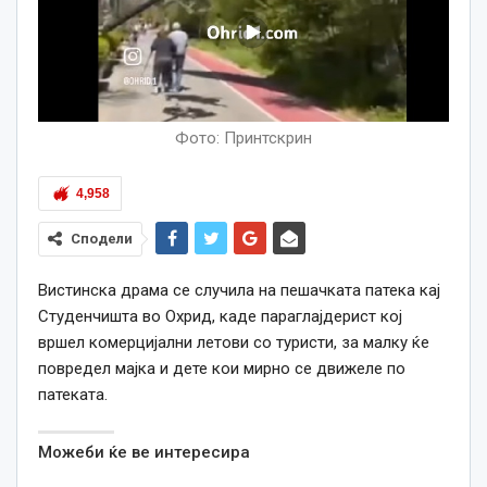
Фото: Принтскрин
4,958
Сподели
Вистинска драма се случила на пешачката патека кај
Студенчишта во Охрид, каде параглајдерист кој
вршел комерцијални летови со туристи, за малку ќе
повредел мајка и дете кои мирно се движеле по
патеката.
Можеби ќе ве интересира