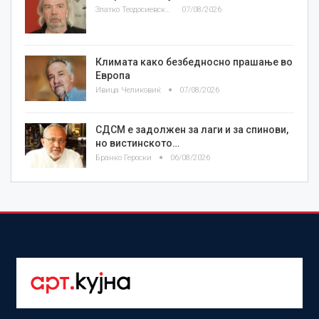
Златко Теодосиевски
07/08/2026
Климата како безбедносно прашање во
Европа
Ивица Челиковиќ
07/08/2026
СДСМ е задолжен за лаги и за спинови,
но вистинското…
Бранко Героски
06/08/2026