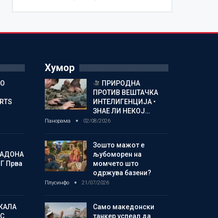
Хумор
ГО
ПРИРОДНА
ПРОТИВ ВЕШТАЧКА
ORTS
ИНТЕЛИГЕНЦИЈА •
ЗНАЕ ЛИ НЕКОЈ…
Панорама
02/08/2026
Зошто мажот е
МАДОНА
љубоморен на
Г Прва
момчето што
одржува базени?
Плусинфо
21/07/2026
КАЛА
Само македонски
С
танкер успеал да