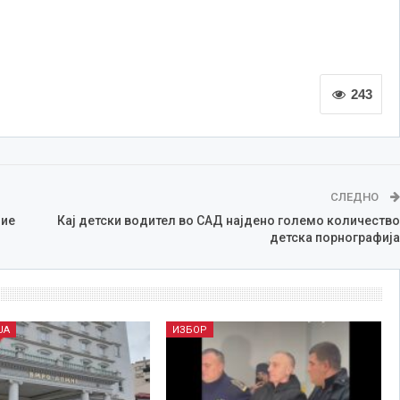
243
СЛЕДНО
ние
Кај детски водител во САД најдено големо количество
детска порнографија
ЈА
ИЗБОР