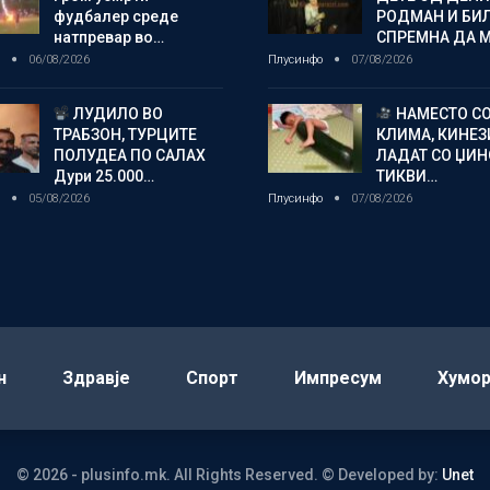
фудбалер среде
РОДМАН И БИ
натпревар во…
СПРЕМНА ДА 
о
06/08/2026
Плусинфо
07/08/2026
ЛУДИЛО ВО
НАМЕСТО С
ТРАБЗОН, ТУРЦИТЕ
КЛИМА, КИНЕЗ
ПОЛУДЕА ПО САЛАХ
ЛАДАТ СО ЏИ
Дури 25.000…
ТИКВИ…
о
05/08/2026
Плусинфо
07/08/2026
н
Здравје
Спорт
Импресум
Хумо
© 2026 - plusinfo.mk. All Rights Reserved.
© Developed by:
Unet