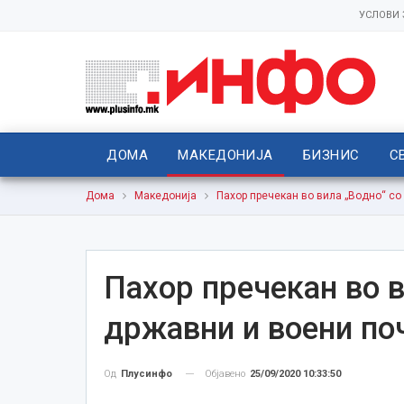
УСЛОВИ
ДОМА
МАКЕДОНИЈА
БИЗНИС
С
Дома
Македонија
Пахор пречекан во вила „Водно“ со
Пахор пречекан во в
државни и воени по
Објавено
25/09/2020 10:33:50
Од
Плусинфо