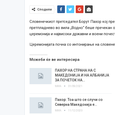
Сподели
Словенечкиот претседател Борут Пахор кој пре
претпладнево во вила „Водно“ беше пречекан 
церемонија и највисоки државни и воени почест
Церемонијата почна со интонирање на словене
Можеби ќе ве интересира
ПАХОР НА СТРАНА НА С
МАКЕДОНИЈА И НА АЛБАНИЈА
ЗА ПОЧЕТОК НА…
МИА
01/09/2021
Пахор: Тоа што се случи со
Северна Македонија е…
МИА
11/12/2020