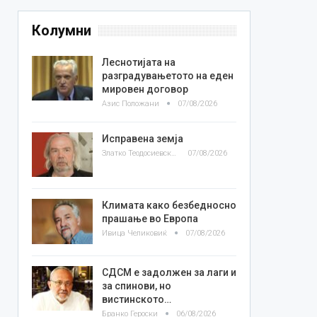
Колумни
Леснотијата на
разградувањетото на еден
мировен договор
Азис Положани
07/08/2026
Исправена земја
Златко Теодосиевски
07/08/2026
Климата како безбедносно
прашање во Европа
Ивица Челиковиќ
07/08/2026
СДСМ е задолжен за лаги и
за спинови, но
вистинското…
Бранко Героски
06/08/2026