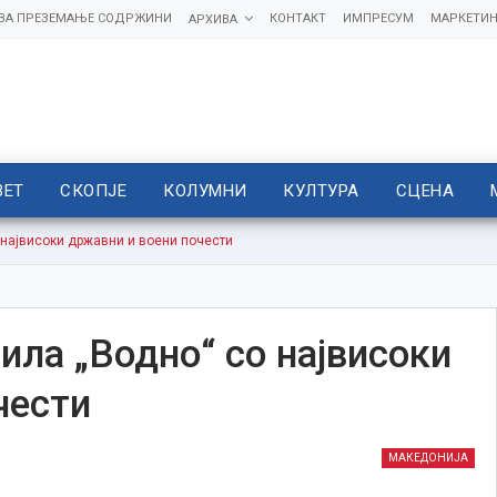
 ЗА ПРЕЗЕМАЊЕ СОДРЖИНИ
КОНТАКТ
ИМПРЕСУМ
МАРКЕТИН
АРХИВА
ВЕТ
СКОПЈЕ
КОЛУМНИ
КУЛТУРА
СЦЕНА
 највисоки државни и воени почести
ила „Водно“ со највисоки
чести
МАКЕДОНИЈА