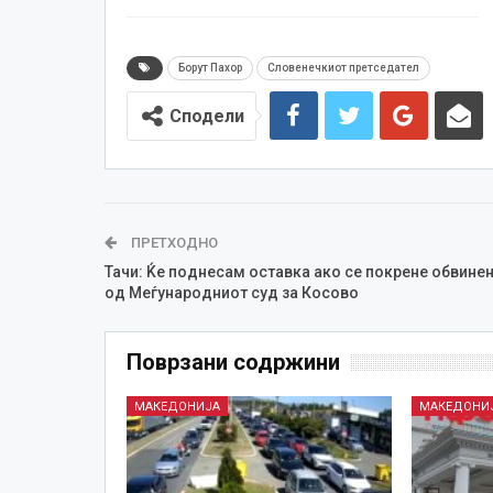
Борут Пахор
Словенечкиот претседател
Сподели
ПРЕТХОДНО
Тачи: Ќе поднесам оставка ако се покрене обвине
од Меѓународниот суд за Косово
Поврзани содржини
МАКЕДОНИЈА
МАКЕДОНИ