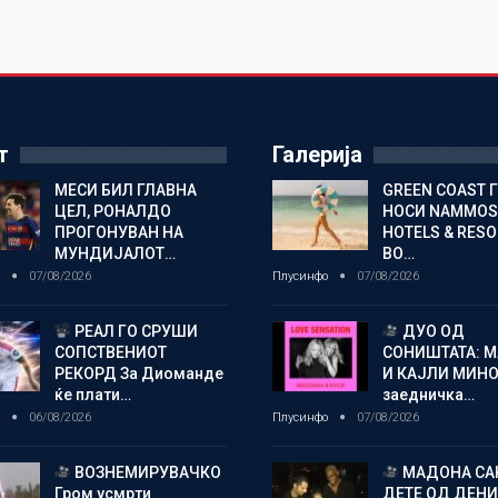
т
Галерија
МЕСИ БИЛ ГЛАВНА
GREEN COAST 
ЦЕЛ, РОНАЛДО
НОСИ NAMMOS
ПРОГОНУВАН НА
HOTELS & RES
МУНДИЈАЛОТ…
ВО…
о
07/08/2026
Плусинфо
07/08/2026
РЕАЛ ГО СРУШИ
ДУО ОД
СОПСТВЕНИОТ
СОНИШТАТА: 
РЕКОРД За Диоманде
И КАЈЛИ МИНО
ќе плати…
заедничка…
о
06/08/2026
Плусинфо
07/08/2026
ВОЗНЕМИРУВАЧКО
МАДОНА СА
Гром усмрти
ДЕТЕ ОД ДЕНИ