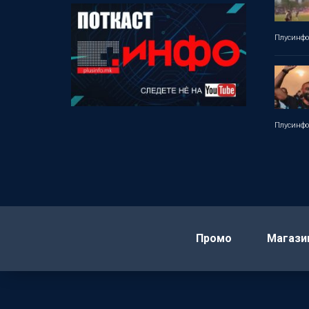
Плусинф
Плусинф
Промо
Магази