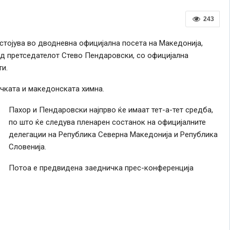
243
стојува во дводневна официјална посета на Македонија,
од претседателот Стево Пендаровски, со официјална
и.
чката и македонската химна.
Пахор и Пендаровски најпрво ќе имаат тет-а-тет средба,
по што ќе следува пленарен состанок на официјалните
делегации на Република Северна Македонија и Република
Словенија.
Потоа е предвидена заедничка прес-конференција