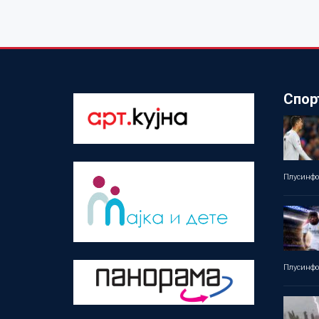
Спор
Плусинф
Плусинф