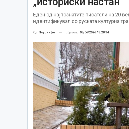
„историски настан“
Еден од најпознатите писатели на 20 ве
идентификувал со руската културна тра
Објавено
05/06/2026 15:28:34
Од
Плусинфо