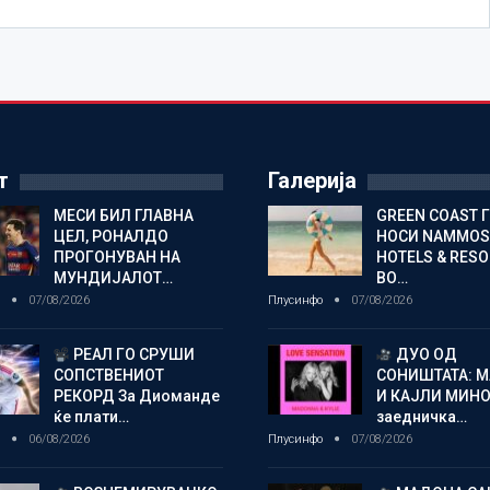
т
Галерија
МЕСИ БИЛ ГЛАВНА
GREEN COAST 
ЦЕЛ, РОНАЛДО
НОСИ NAMMOS
ПРОГОНУВАН НА
HOTELS & RES
МУНДИЈАЛОТ…
ВО…
о
07/08/2026
Плусинфо
07/08/2026
РЕАЛ ГО СРУШИ
ДУО ОД
СОПСТВЕНИОТ
СОНИШТАТА: 
РЕКОРД За Диоманде
И КАЈЛИ МИНО
ќе плати…
заедничка…
о
06/08/2026
Плусинфо
07/08/2026