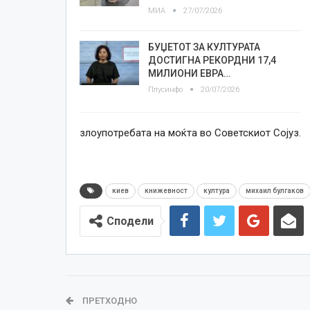
МИА
27/07/2026
БУЏЕТОТ ЗА КУЛТУРАТА
ДОСТИГНА РЕКОРДНИ 17,4
МИЛИОНИ ЕВРА…
Плусинфо
20/07/2026
злоупотребата на моќта во Советскиот Сојуз.
киев
книжевност
култура
михаил булгаков
Сподели
ПРЕТХОДНО