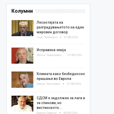
Колумни
Леснотијата на
разградувањетото на еден
мировен договор
Азис Положани
07/08/2026
Исправена земја
Златко Теодосиевски
07/08/2026
Климата како безбедносно
прашање во Европа
Ивица Челиковиќ
07/08/2026
СДСМ е задолжен за лаги и
за спинови, но
вистинското…
Бранко Героски
06/08/2026