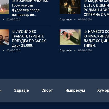
ВОЗНЕМИРУВАЧКО
МАДОНА СА
Гром усмрти
ДЕТЕ ОД ДЕНИ
фудбалер среде
РОДМАН И БИ
натпревар во…
СПРЕМНА ДА 
о
06/08/2026
Плусинфо
07/08/2026
ЛУДИЛО ВО
НАМЕСТО С
ТРАБЗОН, ТУРЦИТЕ
КЛИМА, КИНЕЗ
ПОЛУДЕА ПО САЛАХ
ЛАДАТ СО ЏИ
Дури 25.000…
ТИКВИ…
о
05/08/2026
Плусинфо
07/08/2026
н
Здравје
Спорт
Импресум
Хумо