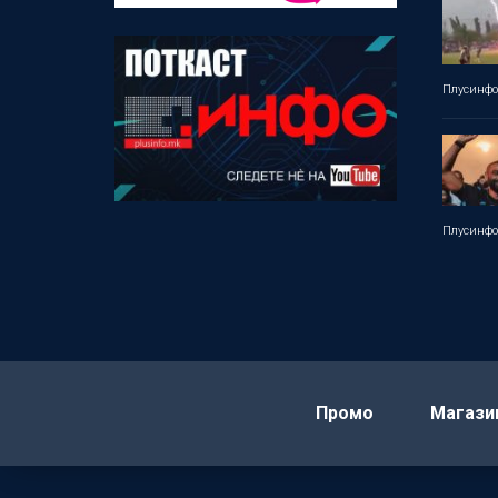
Плусинф
Плусинф
Промо
Магази