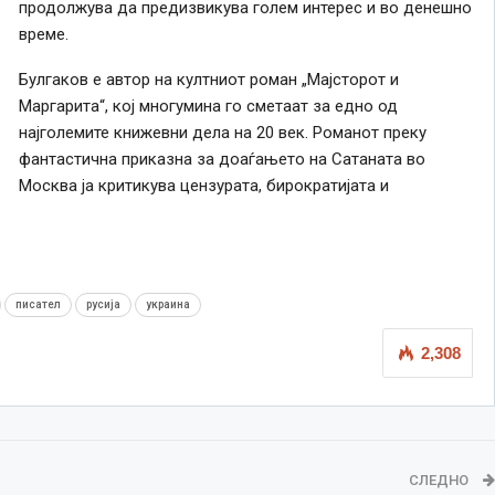
продолжува да предизвикува голем интерес и во денешно
време.
Булгаков е автор на култниот роман „Мајсторот и
Маргарита“, кој многумина го сметаат за едно од
најголемите книжевни дела на 20 век. Романот преку
фантастична приказна за доаѓањето на Сатаната во
Москва ја критикува цензурата, бирократијата и
писател
русија
украина
2,308
СЛЕДНО