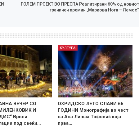
КИ
ГОЛЕМ ПРОЕКТ ВО ПРЕСПА Реализирани 60% од новиот
граничен премин „Маркова Нога – Лемос“
КУЛТУРА
АВНА ВЕЧЕР СО
ОХРИДСКО ЛЕТО СЛАВИ 66
МИЛЕНКОВИЌ И
ГОДИНИ Монографија во чест
ДИС“ Врвни
на Ана Липша Тофовиќ која
тации под свеќи…
прва…