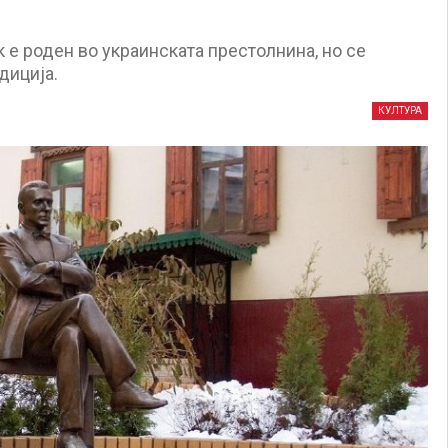
к е роден во украинската престолнина, но се
диција.
КУЛТУРА