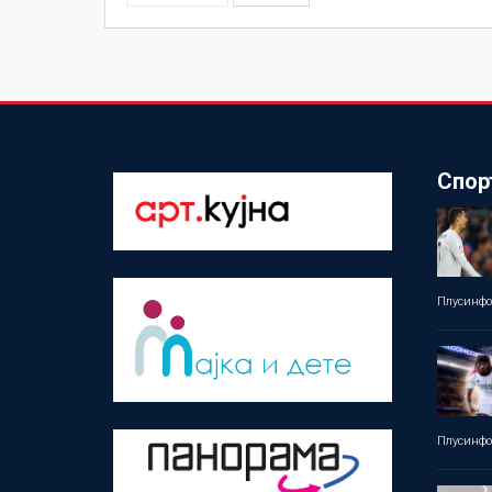
Спор
Плусинф
Плусинф