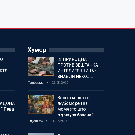
Хумор
ГО
ПРИРОДНА
ПРОТИВ ВЕШТАЧКА
ORTS
ИНТЕЛИГЕНЦИЈА •
ЗНАЕ ЛИ НЕКОЈ…
Панорама
02/08/2026
Зошто мажот е
МАДОНА
љубоморен на
Г Прва
момчето што
одржува базени?
Плусинфо
21/07/2026