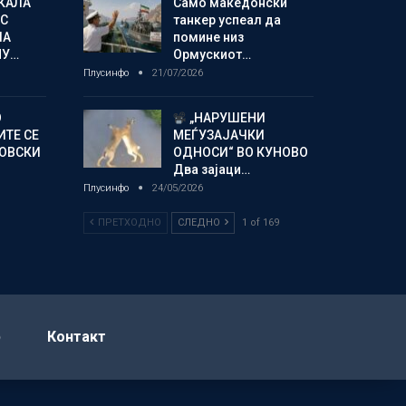
КАЛА
Само македонски
С
танкер успеал да
ЛА
помине низ
МУ…
Ормускиот…
Плусинфо
21/07/2026
О
„НАРУШЕНИ
ИТЕ СЕ
МЕЃУЗАЈАЧКИ
НОВСКИ
ОДНОСИ“ ВО КУНОВО
Два зајаци…
Плусинфо
24/05/2026
ПРЕТХОДНО
СЛЕДНО
1 of 169
р
Контакт