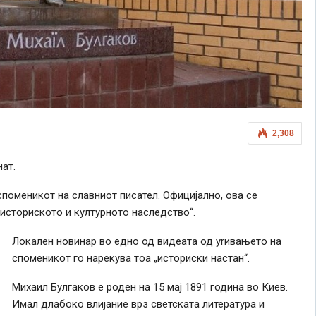
2,308
ат.
споменикот на славниот писател. Официјално, ова се
 историското и културното наследство“.
Локален новинар во едно од видеата од уrивањето на
споменикот го нарекува тоа „историски настан“.
Михаил Булгаков е роден на 15 мај 1891 година во Киев.
Имал длабоко влијание врз светската литература и