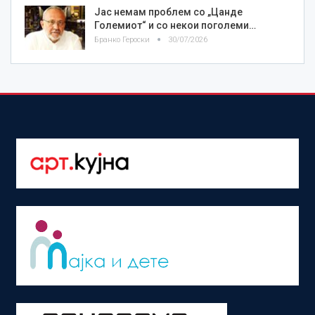
Јас немам проблем со „Цанде
Големиот“ и со некои поголеми…
Бранко Героски
30/07/2026