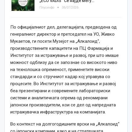
„ECO VADIS“ Се најде меѓу…
Плусинфо
06/07/2026
По официјалниот дел, делегацијата, предводена од
генералниот директор и претседател на УО, Живко
Мукаетов, ги посети Музејот на „Алкалоид“,
производствените капацитети на ПЦ Фармација и
Институтот за истражување и развој, при што имаше
можност одблизу да се запознае со високото ниво
на технолошка опременост, применетите високи
стандарди и со стручниот кадар кој управува со
процесите. Во Институтот за истражување и развој
беа презентирани и современите лабораториски
системи и аналитичката опрема од реномирани
јапонски производители, кои се дел од напредната
истражувачка инфраструктура на компанијата.
Во контекст на долгогодишните врски на „Алкалоид“
со јапонски компании, како и на стратешката