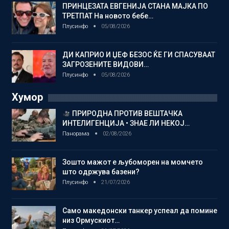
ПРИНЦЕЗАТА ЕВГЕНИЈА СТАНА МАЈКА ПО
ТРЕТПАТ На новото бебе…
Плусинфо
05/08/2026
ДИ КАПРИО И ЏЕФ БЕЗОС ЌЕ ГИ СПАСУВААТ
ЗАГРОЗЕНИТЕ ВИДОВИ…
Плусинфо
05/08/2026
Хумор
ПРИРОДНА ПРОТИВ ВЕШТАЧКА
ИНТЕЛИГЕНЦИЈА • ЗНАЕ ЛИ НЕКОЈ…
Панорама
02/08/2026
Зошто мажот е љубоморен на момчето
што одржува базени?
Плусинфо
21/07/2026
Само македонски танкер успеал да помине
низ Ормускиот…