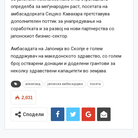
определба за меѓународен раст, посетата на
амбасадорката Сецуко Кавахара претставува
дополнителен поттик за унапредување на
соработката и за развој на нови партнерства со
јапонскиот бизнис-сектор.
Амбасадата на Јапонија во Скопје е голем
поддржувач на македонското здравство, со голем
број остварени донации и доделени грантови за
неколку здравствени капацитети во земјава.
алкалоид
јапонска амбасадорка
посета
2,031
Сподели