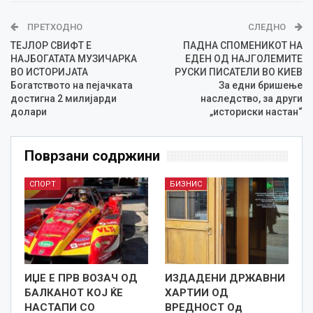
ПРЕТХОДНО
СЛЕДНО
ТЕЈЛОР СВИФТ Е
ПАДНА СПОМЕНИКОТ НА
НАЈБОГАТАТА МУЗИЧАРКА
ЕДЕН ОД НАЈГОЛЕМИТЕ
ВО ИСТОРИЈАТА
РУСКИ ПИСАТЕЛИ ВО КИЕВ
Богатството на пејачката
За едни бришење
достигна 2 милијарди
наследство, за други
долари
„историски настан“
Поврзани содржини
СПОРТ
БИЗНИС
ИЏЕ Е ПРВ ВОЗАЧ ОД
ИЗДАДЕНИ ДРЖАВНИ
БАЛКАНОТ КОЈ ЌЕ
ХАРТИИ ОД
НАСТАПИ СО
ВРЕДНОСТ Од