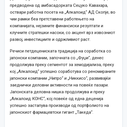
предводена од амбасадорката Сецуко Кавахара,
оствари работна посета на „Алкалоид“ АД Скопје, во
чии рамки беа претставени работењето на
компанијата, нејзините финансиски резултати и
клучните стратешки насоки, со акцент врз извозниот
развој, инвестициите и одржливиот раст.
Речиси петдецениската традиција на соработка со
јапонски компании, започната со „Фуџи“, денес
продолжува преку сегментот за хемодијализа, преку
кој „Алкалоид“ успешно соработува со реномираните
јапонски компании „Нипро“ и „Никкисо“, развивајќи
заеднички деловни активности на повеќе пазари.
Јапонската деловна нишка продолжува и преку
„Алкалоид КОНС“, кој повеќе од една деценија
успешно застапува производи од портфолиото на
јапонскиот фармацевтски гигант „Такеда“.