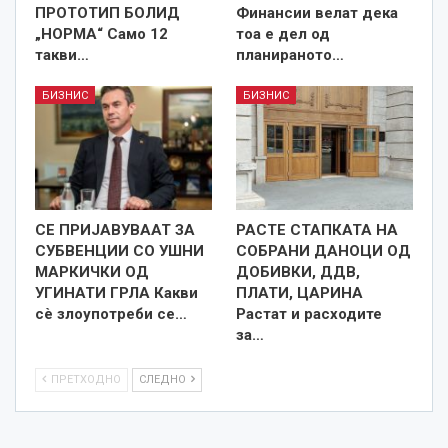
ПРОТОТИП БОЛИД
Финансии велат дека
„НОРМА“ Само 12
тоа е дел од
такви…
планираното…
БИЗНИС
БИЗНИС
СЕ ПРИЈАВУВААТ ЗА
РАСТЕ СТАПКАТА НА
СУБВЕНЦИИ СО УШНИ
СОБРАНИ ДАНОЦИ ОД
МАРКИЧКИ ОД
ДОБИВКИ, ДДВ,
УГИНАТИ ГРЛА Какви
ПЛАТИ, ЦАРИНА
сѐ злоупотреби се…
Растат и расходите
за…
ПРЕТХОДНО
СЛЕДНО