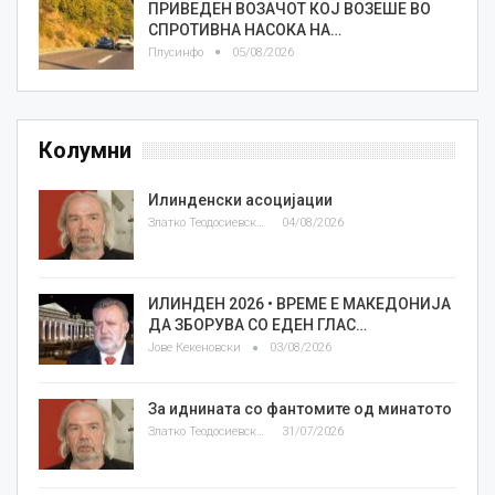
ПРИВЕДЕН ВОЗАЧОТ КОЈ ВОЗЕШЕ ВО
СПРОТИВНА НАСОКА НА…
Плусинфо
05/08/2026
Колумни
Илинденски асоцијации
Златко Теодосиевски
04/08/2026
ИЛИНДЕН 2026 • ВРЕМЕ Е МАКЕДОНИЈА
ДА ЗБОРУВА СО ЕДЕН ГЛАС…
Јове Кекеновски
03/08/2026
За иднината со фантомите од минатото
Златко Теодосиевски
31/07/2026