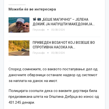
Можеби ќе ве интересира
„БЕШЕ МАГИЧНО“ – ЈЕЛЕНА
ДОКИЌ ЈА НАПУШТИ МАКЕДОНИЈА…
Плусинфо
05/08/2026
ПРИВЕДЕН ВОЗАЧОТ КОЈ ВОЗЕШЕ ВО
СПРОТИВНА НАСОКА НА…
Плусинфо
05/08/2026
Според сомнежите, со ваквото постапување дел од
даночните обврзници останале надвор од системот
за наплата на данок на имот.
Полицијата соопшти дека со ваквите дејствија била
предизвикана штета на Општина Дебрца во износ од
431.245 денари.