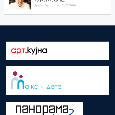
но вистинското…
Бранко Героски
06/08/2026