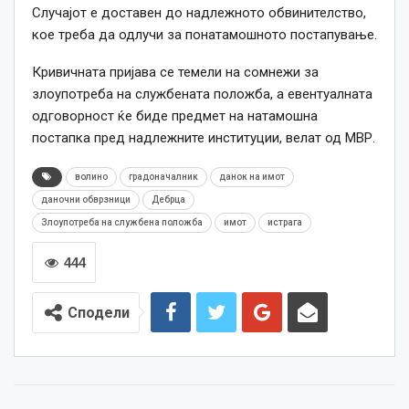
Случајот е доставен до надлежното обвинителство,
кое треба да одлучи за понатамошното постапување.
Кривичната пријава се темели на сомнежи за
злоупотреба на службената положба, а евентуалната
одговорност ќе биде предмет на натамошна
постапка пред надлежните институции, велат од МВР.
волино
градоначалник
данок на имот
даночни обврзници
Дебрца
Злоупотреба на службена положба
имот
истрага
444
Сподели