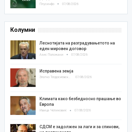
Плусинфо
07/08/2026
Колумни
Леснотијата на разградувањетото на
еден мировен договор
Азис Положани
07/08/2026
Исправена земја
Златко Теодосиевски
07/08/2026
Климата како безбедносно прашање во
Европа
Ивица Челиковиќ
07/08/2026
СДСМ е задолжен за лаги и за спинови,