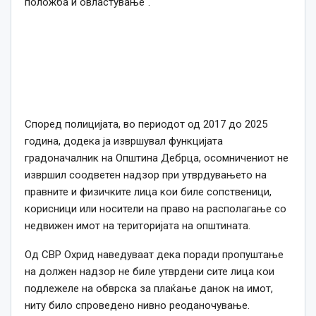
положба и овластување“.
Според полицијата, во периодот од 2017 до 2025
година, додека ја извршувал функцијата
градоначалник на Општина Дебрца, осомничениот не
извршил соодветен надзор при утврдувањето на
правните и физичките лица кои биле сопственици,
корисници или носители на право на располагање со
недвижен имот на територијата на општината.
Од СВР Охрид наведуваат дека поради пропуштање
на должен надзор не биле утврдени сите лица кои
подлежеле на обврска за плаќање данок на имот,
ниту било спроведено нивно реоданочување.