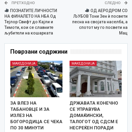
ПРЕТХОДНО
СЛЕДНО
ПОЗНАТИТЕ ЛИЧНОСТИ
ОД АЕРОДРОМ СО
НА ФИНАЛЕТО НА НБА Од
ЉУБОВ Тони Зен ѝ посвети
Тејлор Свифт до Кајли и
песна на својата населба, а
Тимоти, кои се славните
спотот му го посвети на
љубители на кошарката
Мац
Поврзани содржини
МАКЕДОНИЈА
МАКЕДОНИЈА
ЗА ВЛЕЗ НА
ДРЖАВАТА КОНЕЧНО
ТАБАНОВЦЕ И ЗА
СЕ УПРАВУВА
ИЗЛЕЗ НА
ДОМАЌИНСКИ,
БОГОРОДИЦА СЕ ЧЕКА
ТАЛОГОТ ОД СДСМ Е
ПО 30 МИНУТИ
НЕСРЕЌЕН ПОРАДИ