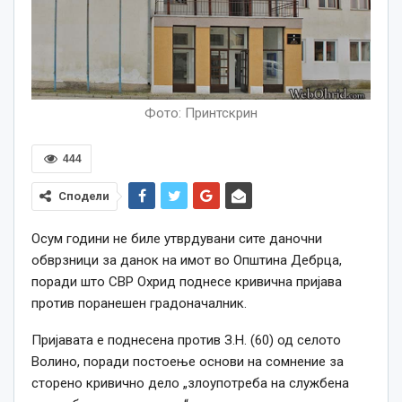
Фото: Принтскрин
444
Сподели
Осум години не биле утврдувани сите даночни
обврзници за данок на имот во Општина Дебрца,
поради што СВР Охрид поднесе кривична пријава
против поранешен градоначалник.
Пријавата е поднесена против З.Н. (60) од селото
Волино, поради постоење основи на сомнение за
сторено кривично дело „злоупотреба на службена