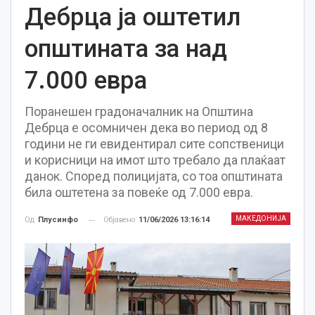
Дебрца ја оштетил
општината за над
7.000 евра
Поранешен градоначалник на Општина
Дебрца е осомничен дека во период од 8
години не ги евидентирал сите сопственици
и корисници на имот што требало да плаќаат
данок. Според полицијата, со тоа општината
била оштетена за повеќе од 7.000 евра.
МАКЕДОНИЈА
Објавено
11/06/2026 13:16:14
Од
Плусинфо