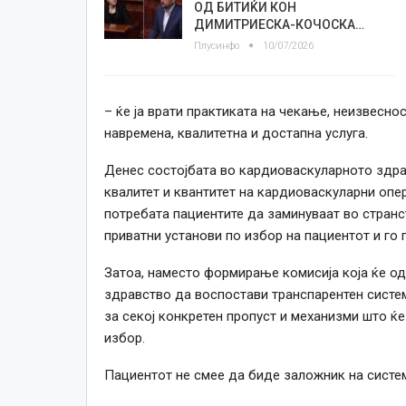
ОД БИТИЌИ КОН
ДИМИТРИЕСКА-КОЧОСКА…
Плусинфо
10/07/2026
– ќе ја врати практиката на чекање, неизвесн
навремена, квалитетна и достапна услуга.
Денес состојбата во кардиоваскуларното здра
квалитет и квантитет на кардиоваскуларни опер
потребата пациентите да заминуваат во стран
приватни установи по избор на пациентот и го
Затоа, наместо формирање комисија која ќе од
здравство да воспостави транспарентен систем
за секој конкретен пропуст и механизми што ќе
избор.
Пациентот не смее да биде заложник на систем