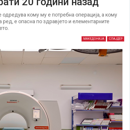
рати 20 години назад
 одредува кому му е потребна операција, а кому
на ред, е опасна по здравјето и елементарните
ето.
МАКЕДОНИЈА
СЛАЈДЕР