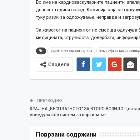
Во име на кардиоваскуларните пациенти, апели
дваесет години назад. Комисија која ќе одлучува
туку ризик за одложување, неправда и загрозу
За животот на пациентот не смее да одлучува 
медицината, стручноста, довербата, информира
здружение здрава иднина
комисија за кардиоваску
Сподели
ПРЕТХОДНО
КРАЈ НА „БЕСПЛАТНОТО“ ЗА ВТОРО ВОЗИЛО Центар
воведува нов систем за паркирање
Поврзани содржини