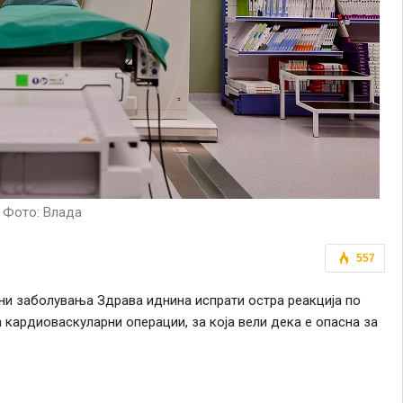
Фото: Влада
557
ни заболувања Здрава иднина испрати остра реакција по
 кардиоваскуларни операции, за која вели дека е опасна за