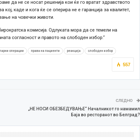
раме да не се носат решенија кои ќе го вратат здравството
 кој, каде и кога ќе се оперира не е гаранција за квалитет,
вање на човечки животи.
бирократска комисија. Одлуката мора да се темели на
ната согласност и правото на слободен избор.“
ларни операции
права на пациенти
реакција
слободен избор
557
СЛЕДНО
„НЕ НОСИ ОБЕЗБЕДУВАЊЕ“ Началникот го намамил
Баја во ресторанот во Белград?