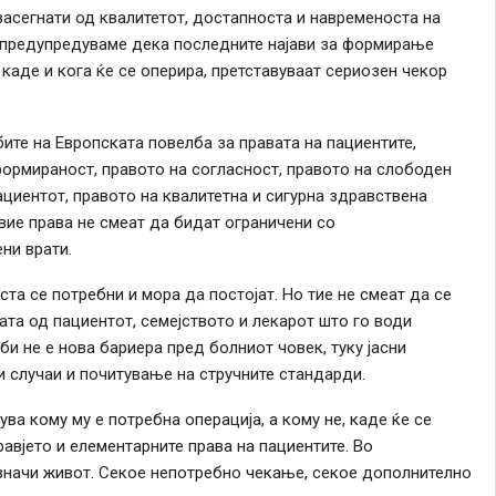
асегнати од квалитетот, достапноста и навременоста на
о предупредуваме дека последните најави за формирање
 каде и кога ќе се оперира, претставуваат сериозен чекор
ите на Европската повелба за правата на пациентите,
формираност, правото на согласност, правото на слободен
ациентот, правото на квалитетна и сигурна здравствена
вие права не смеат да бидат ограничени со
ни врати.
та се потребни и мора да постојат. Но тие не смеат да се
ката од пациентот, семејството и лекарот што го води
и не е нова бариера пред болниот човек, туку јасни
и случаи и почитување на стручните стандарди.
ва кому му е потребна операција, а кому не, каде ќе се
равјето и елементарните права на пациентите. Во
начи живот. Секое непотребно чекање, секое дополнително