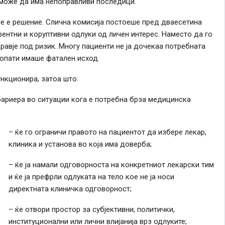
може да има непоправливи последици.
е е решение. Слична комисија постоеше пред дваесетина
рентни и коруптивни одлуки од личен интерес. Наместо да го
равје под ризик. Многу пациенти не ја дочекаа потребната
топати имаше фатален исход.
нкционира, затоа што:
ариера во ситуации кога е потребна брза медицинска
– ќе го ограничи правото на пациентот да избере лекар,
клиника и установа во која има доверба;
– ќе ја намали одговорноста на конкретниот лекарски тим
и ќе ја префрли одлуката на тело кое не ја носи
директната клиничка одговорност;
– ќе отвори простор за субјективни, политички,
институционални или лични влијанија врз одлуките;