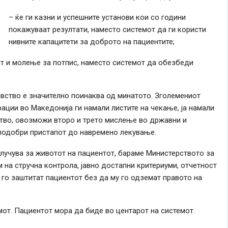
– ќе ги казни и успешните установи кои со години
покажуваат резултати, наместо системот да ги користи
нивните капацитети за доброто на пациентите;
ост и молење за потпис, наместо системот да обезбеди
вство е значително поинаква од минатото. Зголемениот
ации во Македонија ги намали листите на чекање, ја намали
ство, овозможи второ и трето мислење во државни и
 подобри пристапот до навремено лекување.
лучува за животот на пациентот, бараме Министерството за
 на стручна контрола, јавно достапни критериуми, отчетност
 го заштитат пациентот без да му го одземат правото на
от. Пациентот мора да биде во центарот на системот.