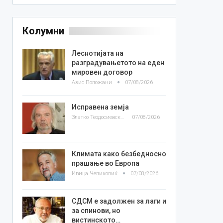
Колумни
Леснотијата на
разградувањетото на еден
мировен договор
Азис Положани
07/08/2026
Исправена земја
Златко Теодосиевски
07/08/2026
Климата како безбедносно
прашање во Европа
Ивица Челиковиќ
07/08/2026
СДСМ е задолжен за лаги и
за спинови, но
вистинското…