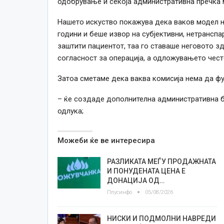
одобрување и секоја административна пречка 
Нашето искуство покажува дека ваков модел н
години и беше извор на субјективни, нетранспа
заштити пациентот, таа го ставаше неговото зд
согласност за операција, а одложувањето чес
Затоа сметаме дека ваква комисија нема да фу
– ќе создаде дополнителна административна б
одлука;
Можеби ќе ве интересира
РАЗЛИКАТА МЕЃУ ПРОДАЖНАТА
И ПОНУДЕНАТА ЦЕНА Е
ДОНАЦИЈА ОД…
Плусинфо
05/08/2026
НИСКИ И ПОДМОЛНИ НАВРЕДИ