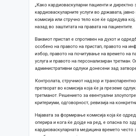
„Како кардиоваскуларни пациенти и директно з
кардиоваскуларните услуги во државата, јавн
комисија или стручно тело кое ќе одредува кој,
назад во заштитата на правата на пациентите.
Ваквиот пристап е спротивен на духот и одредб
особено на правото на пристап, правото на ин
избор, правото на почитување на времето на п
услуга и правото на персонализиран третман. О
административни одлуки донесени зад затворе
Контролата, стручниот надзор и транспарентнос
претворат во комисија која ќе ја преземе одлу
третманот. Решението за евентуални злоупотреб
критериуми, одговорност, ревизија на конкретн
Најавата за формирање комисија која ќе одреду
оперира и кога ќе дојде на ред, е опасна по зд
кардиоваскуларната медицина времето често з