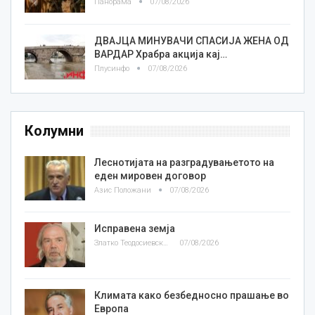
Панорама
07/08/2026
ДВАЈЦА МИНУВАЧИ СПАСИЈА ЖЕНА ОД
ВАРДАР Храбра акција кај…
Плусинфо
07/08/2026
Колумни
Леснотијата на разградувањетото на
еден мировен договор
Азис Положани
07/08/2026
Исправена земја
Златко Теодосиевски
07/08/2026
Климата како безбедносно прашање во
Европа