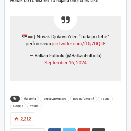
Новак со голем хит го најави овој спектакл.
| Novak Djokovic’den “Luda po tebe”
performansı.
pic.twitter.com/fDlj7DQlt8
— Balkan Futbolu (@BalkanFutbolu)
September 16, 2024
бугарија
григор димитров
новак ѓоковиќ
песна
Софија
тенис
2,212