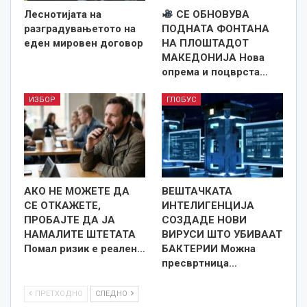
Леснотијата на
СЕ ОБНОВУВА
разградувањетото на
ПОДНАТА ФОНТАНА
еден мировен договор
НА ПЛОШТАДОТ
МАКЕДОНИЈА Нова
опрема и поцврста…
ИЗБОР
ГЛОБУС
АКО НЕ МОЖЕТЕ ДА
ВЕШТАЧКАТА
СЕ ОТКАЖЕТЕ,
ИНТЕЛИГЕНЦИЈА
ПРОБАЈТЕ ДА ЈА
СОЗДАДЕ НОВИ
НАМАЛИТЕ ШТЕТАТА
ВИРУСИ ШТО УБИВААТ
Помал ризик е реален…
БАКТЕРИИ Можна
пресвртница…
ПРЕТХОДНО
СЛЕДНО