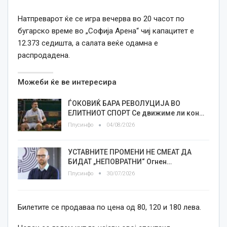
Натпреварот ќе се игра вечерва во 20 часот по
бугарско време во „Софија Арена“ чиј капацитет е
12.373 седишта, а салата веќе одамна е
распродадена.
Можеби ќе ве интересира
ЃОКОВИЌ БАРА РЕВОЛУЦИЈА ВО
ЕЛИТНИОТ СПОРТ Се движиме ли кон…
Плусинфо
04/08/2026
УСТАВНИТЕ ПРОМЕНИ НЕ СМЕАТ ДА
БИДАТ „НЕПОВРАТНИ“ Огнен…
Плусинфо
30/07/2026
Билетите се продаваа по цена од 80, 120 и 180 лева.