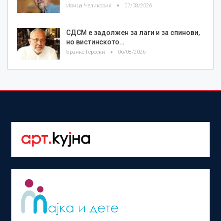
Ивица Челиковиќ
07/08/2026
СДСМ е задолжен за лаги и за спинови,
но вистинското…
Бранко Героски
06/08/2026