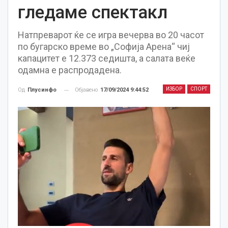
гледаме спектакл
Натпреварот ќе се игра вечерва во 20 часот
по бугарско време во „Софија Арена“ чиј
капацитет е 12.373 седишта, а салата веќе
одамна е распродадена.
ИЗБОР
СПОРТ
Објавено
17/09/2024 9:44:52
Од
Плусинфо