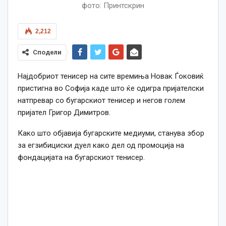
фото: Принтскрин
2,212
Сподели
Најдобриот тенисер на сите времиња Новак Ѓоковиќ
пристигна во Софија каде што ќе одигра пријателски
натпревар со бугарскиот тенисер и негов голем
пријател Григор Димитров.
Како што објавија бугарските медиуми, станува збор
за егзибициски дуел како дел од промоција на
фондацијата на бугарскиот тенисер.