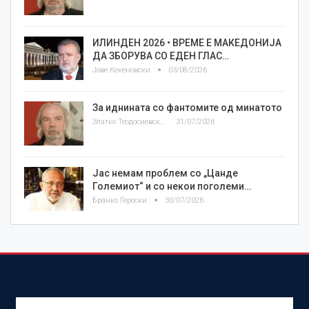
ИЛИНДЕН 2026 • ВРЕМЕ Е МАКЕДОНИЈА
ДА ЗБОРУВА СО ЕДЕН ГЛАС…
Јове Кекеновски
03/08/2026
За иднината со фантомите од минатото
Златко Теодосиевски
31/07/2026
Јас немам проблем со „Цанде
Големиот“ и со некои поголеми…
Бранко Героски
30/07/2026