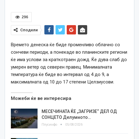
296
Сподели
Времето денеска ќе биде променливо облачно со
сончеви периоди, а понекаде во планинските региони
ќе има услови за краткотраен дожд. Ќе дува слаб до
умерен ветер од северен правец. Минималната
температура ќе биде во интервал од 4 до 9, а
максималната од 10 до 17 степени Целзиусови.
Можеби ќе ве интересира
МЕСЕЧИНАТА ЌЕ „ЗАГРИЗЕ“ ДЕЛ ОД
СОНЦЕТО Делумното…
Плусинфо
05/08/2026