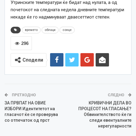
Утринските температури ќе бидат над нулата, а од
почетокот на следната недела дневните температури
некаде ќе го надминуваат дваесеттиот степен.
времето
облаци
сонце
296
Сподели
ПРЕТХОДНО
СЛЕДНО
ЗА ПРВПАТ НА ОВИЕ
КРИВИЧНИ ДЕЛА ВО
ИЗБОРИ Идентитетот на
ПРОЦЕСОТ НА ГЛАСАЊЕ?
гласачот ќе се проверува
Обвинителството ќе ги
со отпечаток од прст
следи евентуалните
нерегуларности