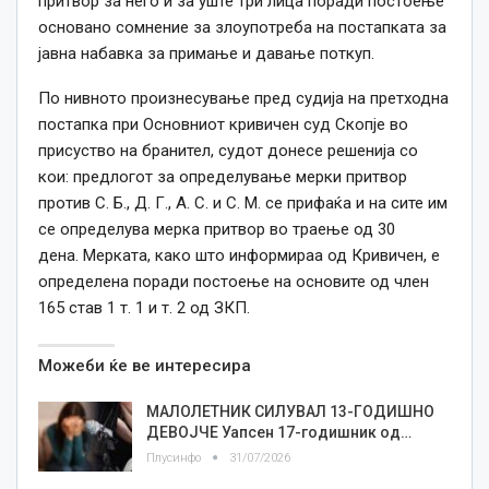
притвор за него и за уште три лица поради постоење
основано сомнение за злоупотреба на постапката за
јавна набавка за примање и давање поткуп.
По нивното произнесување пред судија на претходна
постапка при Основниот кривичен суд Скопје во
присуство на бранител, судот донесе решенија со
кои: предлогот за определување мерки притвор
против С. Б., Д. Г., А. С. и С. М. се прифаќа и на сите им
се определува мерка притвор во траење од 30
дена. Мерката, како што информираа од Кривичен, е
определена поради постоење на основите од член
165 став 1 т. 1 и т. 2 од ЗКП.
Можеби ќе ве интересира
МАЛОЛЕТНИК СИЛУВАЛ 13-ГОДИШНО
ДЕВОЈЧЕ Уапсен 17-годишник од…
Плусинфо
31/07/2026