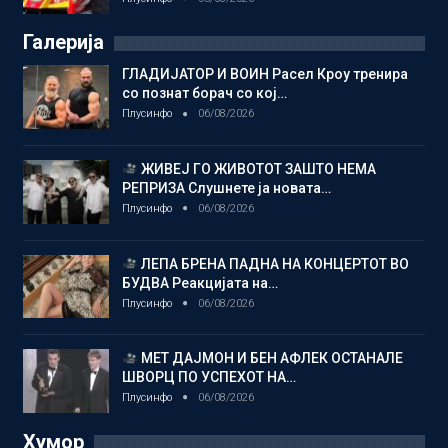
Галерија
ГЛАДИЈАТОР И ВОИН Расел Кроу тренира
со познат борач со кој…
Плусинфо
06/08/2026
ЖИВЕЈ ГО ЖИВОТОТ ЗАШТО НЕМА
РЕПРИЗА Слушнете ја новата…
Плусинфо
06/08/2026
ЛЕПА БРЕНА ПАДНА НА КОНЦЕРТОТ ВО
БУДВА Реакцијата на…
Плусинфо
06/08/2026
МЕТ ДАЈМОН И БЕН АФЛЕК ОСТАНАЛЕ
ШВОРЦ ПО УСПЕХОТ НА…
Плусинфо
06/08/2026
Хумор