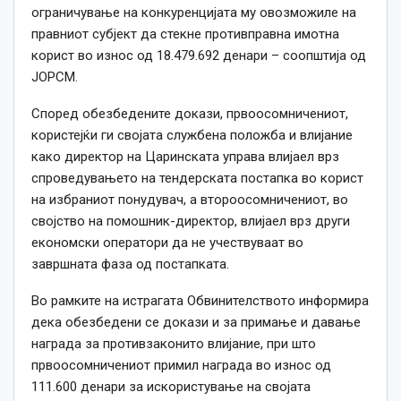
ограничување на конкуренцијата му овозможиле на
правниот субјект да стекне противправна имотна
корист во износ од 18.479.692 денари – соопштија од
ЈОРСМ.
Според обезбедените докази, првоосомничениот,
користејќи ги својата службена положба и влијание
како директор на Царинската управа влијаел врз
спроведувањето на тендерската постапка во корист
на избраниот понудувач, а второосомничениот, во
својство на помошник-директор, влијаел врз други
економски оператори да не учествуваат во
завршната фаза од постапката.
Во рамките на истрагата Обвинителството информира
дека обезбедени се докази и за примање и давање
награда за противзаконито влијание, при што
првоосомничениот примил награда во износ од
111.600 денари за искористување на својата