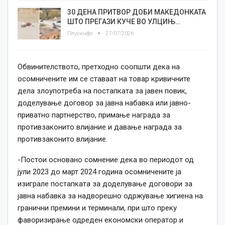
30 ДЕНА ПРИТВОР ДОБИ МАКЕДОНКАТА
ШТО ПРЕГАЗИ КУЧЕ ВО УЛЦИЊ…
Плусинфо
27/07/2026
Обвинителството, претходно соопшти дека на
осомничените им се ставаат на товар кривичните
дела злоупотреба на постапката за јавен повик,
доделување договор за јавна набавка или јавно-
приватно партнерство, примање награда за
противзаконито влијание и давање награда за
противзаконито влијание.
-Постои основано сомнение дека во периодот од
јули 2023 до март 2024 година осомничените ја
изиграле постапката за доделување договори за
јавна набавка за надворешно одржување хигиена на
гранични премини и терминали, при што преку
фаворизирање одреден економски оператор и