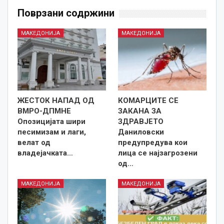
Поврзани содржини
МАКЕДОНИЈА
МАКЕДОНИЈА
ЖЕСТОК НАПАД ОД
КОМАРЦИТЕ СЕ
ВМРО-ДПМНЕ
ЗАКАНА ЗА
Опозицијата шири
ЗДРАВЈЕТО
песимизам и лаги,
Даниловски
велат од
предупредува кои
владејачката…
лица се најзагрозени
од…
МАКЕДОНИЈА
МАКЕДОНИЈА