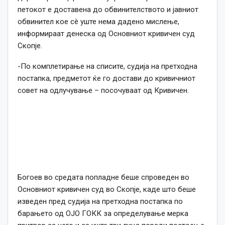
петокот е доставена до обвинителството и јавниот
обвинител кое сè уште нема дадено мислење,
информираат денеска од Основниот кривичен суд
Скопје.
-По комплетирање на списите, судија на претходна
постапка, предметот ќе го достави до кривичниот
совет на одлучување – посочуваат од Кривичен.
Богоев во средата попладне беше спроведен во
Основниот кривичен суд во Скопје, каде што беше
изведен пред судија на претходна постапка по
барањето од ОЈО ГОКК за определување мерка