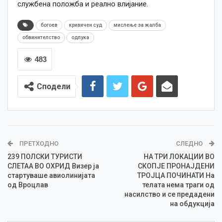
службена положба и реално влијание.
богоев
кривичен суд
мислење за жалба
обвинителство
одлука
483
Сподели
ПРЕТХОДНО
СЛЕДНО
239 ПОЛСКИ ТУРИСТИ
НА ТРИ ЛОКАЦИИ ВО
СЛЕТАА ВО ОХРИД Визер ја
СКОПЈЕ ПРОНАЈДЕНИ
стартуваше авиолинијата
ТРОЈЦА ПОЧИНАТИ На
од Вроцлав
телата нема траги од
насилство и се предадени
на обдукција