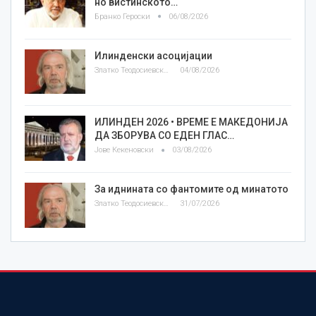
но вистинското…
Бранко Героски
06/08/2026
Илинденски асоцијации
Златко Теодосиевски
04/08/2026
ИЛИНДЕН 2026 • ВРЕМЕ Е МАКЕДОНИЈА
ДА ЗБОРУВА СО ЕДЕН ГЛАС…
Јове Кекеновски
03/08/2026
За иднината со фантомите од минатото
Златко Теодосиевски
31/07/2026