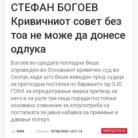
СТЕФАН БОГОЕВ
Кривичниот совет без
тоа не може да донесе
одлука
Богоев во средата попладне беше
спроведен во Основниот кривичен суд во
Скопје, каде што беше изведен пред судија
на претходна постапка по барањето од ОЈО
ГОКК за определување мерка притвор за
него и за уште три лица поради постоење
основано сомнение за злоупотреба на
постапката за јавна набавка за примање и
давање поткуп.
МАКЕДОНИЈА
Објавено
07/06/2026 14:51:14
Од
МИА