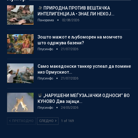
ПРИРОДНА ПРОТИВ ВЕШТАЧКА
ИНТЕЛИГЕНЦИЈА • ЗНАЕ ЛИ НЕКОЈ…
Панорама
02/08/2026
Зошто мажот е љубоморен на момчето
што одржува базени?
Плусинфо
21/07/2026
Само македонски танкер успеал да помине
низ Ормускиот…
Плусинфо
21/07/2026
„НАРУШЕНИ МЕЃУЗАЈАЧКИ ОДНОСИ“ ВО
КУНОВО Два зајаци…
Плусинфо
24/05/2026
ПРЕТХОДНО
СЛЕДНО
1 of 169