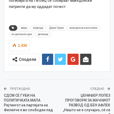
погибијата на Петлец се собираат македонски
патриоти да му оддадат почест.
вмро
војвода
Даме Груев
илинденско востание
на денешен ден
ризница
1,430
Сподели
ПРЕТХОДНО
СЛЕДНО
СДСМ СЕ ГУБИ НА
ЏЕНИФЕР ЛОПЕЗ
ПОЛИТИЧКАТА МАПА
ПРОГОВОРИ ЗА МАЧНИОТ
Рејтингот на партијата на
РАЗВОД ОД БЕН АФЛЕК
Филипче е во слободен пад
„Ништо не е случајно, сè се