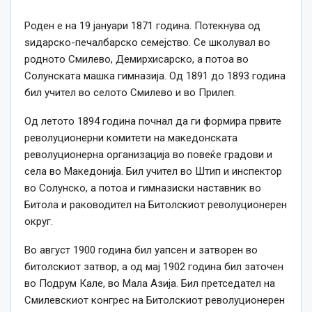
Роден е на 19 јануари 1871 година. Потекнува од
ѕидарско-печалбарско семејство. Се школувал во
родното Смилево, Демирхисарско, а потоа во
Солунската машка гимназија. Од 1891 до 1893 година
бил учител во селото Смилево и во Прилеп.
Од летото 1894 година почнал да ги формира првите
револуционерни комитети на македонската
револуционерна организација во повеќе градови и
села во Македонија. Бил учител во Штип и инспектор
во Солунско, а потоа и гимназиски наставник во
Битола и раководител на Битолскиот револуционерен
округ.
Во август 1900 година бил уапсен и затворен во
битолскиот затвор, а од мај 1902 година бил заточен
во Подрум Кале, во Мала Азија. Бил претседател на
Смилевскиот конгрес на Битолскиот револуционерен