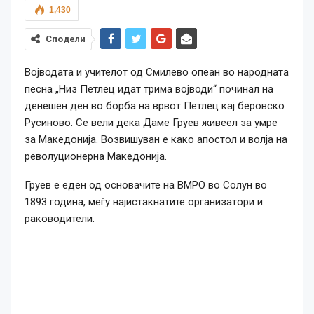
1,430
Сподели
Војводата и учителот од Смилево опеан во народната
песна „Низ Петлец идат трима војводи“ починал на
денешен ден во борба на врвот Петлец кај беровско
Русиново. Се вели дека Даме Груев живеел за умре
за Македонија. Возвишуван е како апостол и волја на
револуционерна Македонија.
Груев е еден од основачите на ВМРО во Солун во
1893 година, меѓу најистакнатите организатори и
раководители.