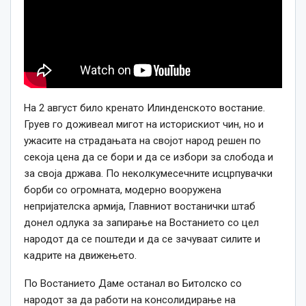
На 2 август било кренато Илинденското востание.
Груев го доживеал мигот на историскиот чин, но и
ужасите на страдањата на својот народ решен по
секоја цена да се бори и да се избори за слобода и
за своја држава. По неколкумесечните исцрпувачки
борби со огромната, модерно вооружена
непријателска армија, Главниот востанички штаб
донел одлука за запирање на Востанието со цел
народот да се поштеди и да се зачуваат силите и
кадрите на движењето.
По Востанието Даме останал во Битолско со
народот за да работи на консолидирање на