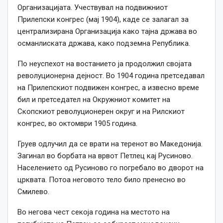
Организацијата. Учествувал на подвижниот
Прилепски конгрес (мај 1904), каде се залагал за
централизирана Организација како тајна држава во
османлиската држава, како подземна Република.
По неуспехот на востанието ја продолжил својата
револуционерна дејност. Во 1904 година претседавал
на Прилепскиот подвижен конгрес, а извесно време
бил и претседател на Окружниот комитет на
Скопскиот револуционерен округ и на Рилскиот
конгрес, во октомври 1905 година.
Груев одлучил да се врати на теренот во Македонија.
Загинал во борбата на врвот Петлец кај Русиново.
Населението од Русиново го погребало во дворот на
црквата. Потоа неговото тело било пренесно во
Смилево.
Во негова чест секоја година на местото на