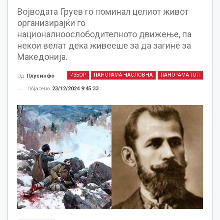
Војводата Груев го поминал целиот живот
организирајќи го
националноослободителното движење, па
некои велат дека живееше за да загине за
Македонија.
ИЗБОР
ПАНОРАМА НАСЛОВНА
ПАНОРАМА ТОП
Од
Плусинфо
Објавено
23/12/2024 9:45:33