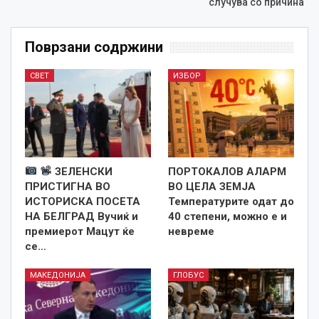
случува со причина“
Поврзани содржини
СВЕТ
ИЗБОР
ЗЕЛЕНСКИ
ПОРТОКАЛОВ АЛАРМ
ПРИСТИГНА ВО
ВО ЦЕЛА ЗЕМЈА
ИСТОРИСКА ПОСЕТА
Температурите одат до
НА БЕЛГРАД Вучиќ и
40 степени, можно е и
премиерот Мацут ќе
невреме
се…
МАКЕДОНИЈА
ГЛОБУС