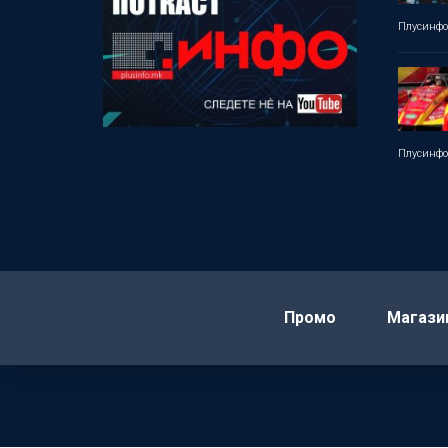
Плусинф
Плусинф
Промо
Магази