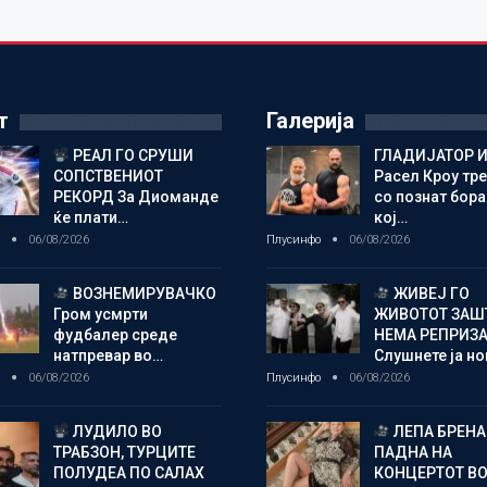
т
Галерија
РЕАЛ ГО СРУШИ
ГЛАДИЈАТОР И
СОПСТВЕНИОТ
Расел Кроу тр
РЕКОРД За Диоманде
со познат бора
ќе плати…
кој…
о
06/08/2026
Плусинфо
06/08/2026
ВОЗНЕМИРУВАЧКО
ЖИВЕЈ ГО
Гром усмрти
ЖИВОТОТ ЗАШ
фудбалер среде
НЕМА РЕПРИЗ
натпревар во…
Слушнете ја н
о
06/08/2026
Плусинфо
06/08/2026
ЛУДИЛО ВО
ЛЕПА БРЕНА
ТРАБЗОН, ТУРЦИТЕ
ПАДНА НА
ПОЛУДЕА ПО САЛАХ
КОНЦЕРТОТ ВО