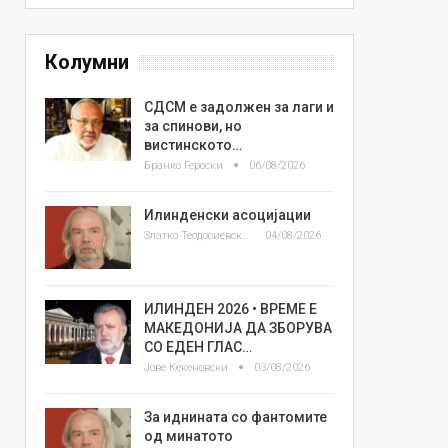
Колумни
СДСМ е задолжен за лаги и
за спинови, но
вистинското…
Бранко Героски
06/08/2026
Илинденски асоцијации
Златко Теодосиевски
04/08/2026
ИЛИНДЕН 2026 • ВРЕМЕ Е
МАКЕДОНИЈА ДА ЗБОРУВА
СО ЕДЕН ГЛАС…
Јове Кекеновски
03/08/2026
За иднината со фантомите
од минатото