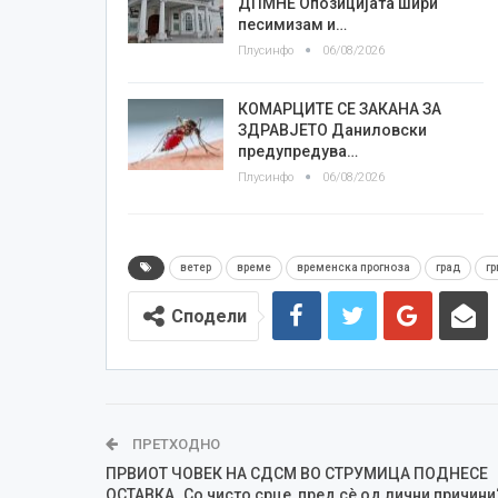
ДПМНЕ Опозицијата шири
песимизам и…
Плусинфо
06/08/2026
КОМАРЦИТЕ СЕ ЗАКАНА ЗА
ЗДРАВЈЕТО Даниловски
предупредува…
Плусинфо
06/08/2026
ветер
време
временска прогноза
град
г
Сподели
ПРЕТХОДНО
ПРВИОТ ЧОВЕК НА СДСМ ВО СТРУМИЦА ПОДНЕСЕ
ОСТАВКА „Со чисто срце, пред сè од лични причини