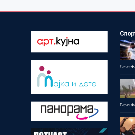
Спор
Плусинф
Плусинф