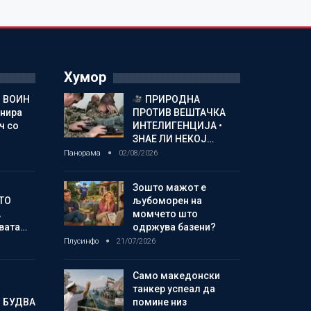
Хумор
 ВОИН
ПРИРОДНА
енира
ПРОТИВ ВЕШТАЧКА
ч со
ИНТЕЛИГЕНЦИЈА •
ЗНАЕ ЛИ НЕКОЈ…
Панорама
02/08/2026
Зошто мажот е
ТО
љубоморен на
А
момчето што
овата…
одржува базени?
Плусинфо
21/07/2026
Само македонски
танкер успеал да
 БУДВА
помине низ