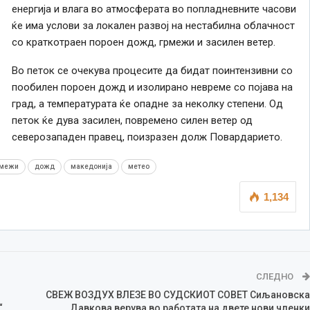
енергија и влага во атмосферата во попладневните часови
ќе има услови за локален развој на нестабилна облачност
со краткотраен пороен дожд, грмежи и засилен ветер.
Во петок се очекува процесите да бидат поинтензивни со
пообилен пороен дожд и изолирано невреме со појава на
град, а температурата ќе опадне за неколку степени. Од
петок ќе дува засилен, повремено силен ветер од
северозападен правец, поизразен долж Повардарието.
рмежи
дожд
македонија
метео
1,134
СЛЕДНО
СВЕЖ ВОЗДУХ ВЛЕЗЕ ВО СУДСКИОТ СОВЕТ Сиљановска
“
Давкова верува во работата на двете нови членки