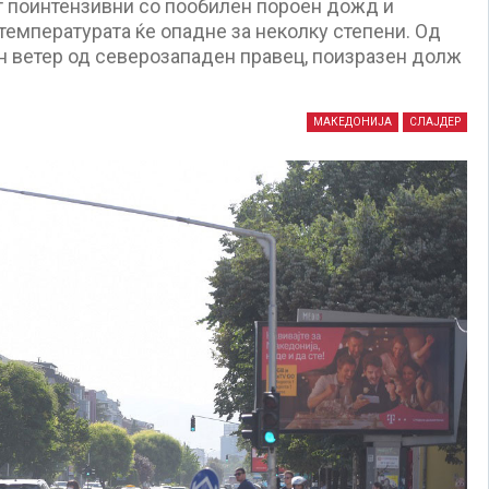
т поинтензивни со пообилен пороен дожд и
 температурата ќе опадне за неколку степени. Од
н ветер од северозападен правец, поизразен долж
МАКЕДОНИЈА
СЛАЈДЕР