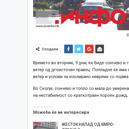
ф
Сподели
Времето во вторник, 9 јуни, ќе биде сончево и
ветер од југоисточен правец. Попладне ќе има
ветер и услови за изолирано невреме со појава 
Во Скопје, сончево и топло со мала до умерена
на нестабилност со краткотраен пороен дожд, 
Можеби ќе ве интересира
ЖЕСТОК НАПАД ОД ВМРО-