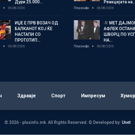
Дури 25.000…
Реакцијата на
о
05/08/2026
Плусинфо
06/08/2026
ИЏЕ Е ПРВ ВОЗАЧ ОД
МЕТ ДАЈМОН
БАЛКАНОТ КОЈ ЌЕ
АФЛЕК ОСТАН
НАСТАПИ СО
ШВОРЦ ПО УС
ПРОТОТИП…
НА…
о
05/08/2026
Плусинфо
06/08/2026
н
Здравје
Спорт
Импресум
Хумо
© 2026 - plusinfo.mk. All Rights Reserved.
© Developed by:
Unet