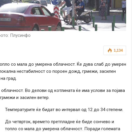
ото: Плусинфо
1,134
 топло со мала до умерена облачност. Ќе дува слаб до умерен
 локална нестабилност со пороен дожд, грмежи, засилен
на град.
 облачност. Во делови од котлината ќе има услови за појава
грмежи и засилен ветер.
Температурите ќе бидат во интервал од 12 до 34 степени.
До четврток, времето претпладне ќе биде сончево и
топло со мала до умерена облачност. Поради големата