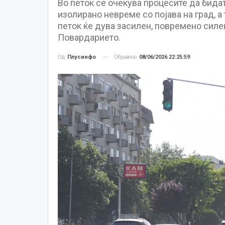
Во петок се очекува процесите да бида
изолирано невреме со појава на град, а
петок ќе дува засилен, повремено силе
Повардарието.
Објавено
08/06/2026 22:25:59
Од
Плусинфо