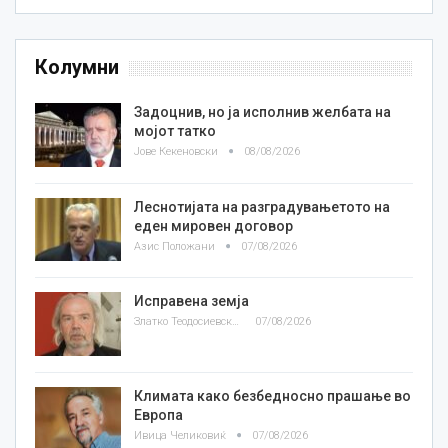
Колумни
Задоцнив, но ја исполнив желбата на
мојот татко
Јове Кекеновски
08/08/2026
Леснотијата на разградувањетото на
еден мировен договор
Азис Положани
07/08/2026
Исправена земја
Златко Теодосиевски
07/08/2026
Климата како безбедносно прашање во
Европа
Ивица Челиковиќ
07/08/2026