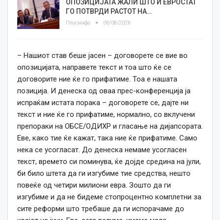
ОПОЗИЦИЈАТА ЖАЛИ ШТО И ЕВРОСТАТ
ГО ПОТВРДИ РАСТОТ НА…
Плусинфо
06/08/2026
– Нашиот став беше јасен – договорете се вие во
опозицијата, направете текст и тоа што ќе се
договорите ние ќе го прифатиме. Тоа е нашата
позиција. И денеска од оваа прес-конференција ја
испраќам истата порака – договорете се, дајте ни
текст и ние ќе го прифатиме, нормално, со вклучени
препораки на ОБСЕ/ОДИХР и гласање на дијапсората.
Еве, како тие ќе кажат, така ние ќе прифатиме. Само
нека се усогласат. До денеска немаме усогласен
текст, времето си поминува, ќе дојде средина на јули,
би било штета да ги изгубиме тие средства, нешто
повеќе од четири милиони евра. Зошто да ги
изгубиме и да не бидеме стопроцентно комплетни за
сите реформи што требаше да ги испорачаме до