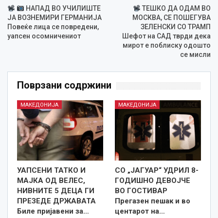
НАПАД ВО УЧИЛИШТЕ
ТЕШКО ДА ОДАМ ВО
ЈА ВОЗНЕМИРИ ГЕРМАНИЈА
МОСКВА, СЕ ПОШЕГУВА
Повеќе лица се повредени,
ЗЕЛЕНСКИ СО ТРАМП
уапсен осомничениот
Шефот на САД тврди дека
мирот е поблиску одошто
се мисли
Поврзани содржини
МАКЕДОНИЈА
МАКЕДОНИЈА
УАПСЕНИ ТАТКО И
СО „ЈАГУАР“ УДРИЛ 8-
МАЈКА ОД ВЕЛЕС,
ГОДИШНО ДЕВОЈЧЕ
НИВНИТЕ 5 ДЕЦА ГИ
ВО ГОСТИВАР
ПРЕЗЕДЕ ДРЖАВАТА
Прегазен пешак и во
Биле пријавени за…
центарот на…