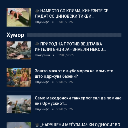
НАМЕСТО СО КЛИМА, КИНЕЗИТЕ СЕ
ЛАДАТ СО ЏИНОВСКИ ТИКВИ…
Плусинфо
07/08/2026
Хумор
ПРИРОДНА ПРОТИВ ВЕШТАЧКА
ИНТЕЛИГЕНЦИЈА • ЗНАЕ ЛИ НЕКОЈ…
Панорама
02/08/2026
Зошто мажот е љубоморен на момчето
што одржува базени?
Плусинфо
21/07/2026
Само македонски танкер успеал да помине
низ Ормускиот…
Плусинфо
21/07/2026
„НАРУШЕНИ МЕЃУЗАЈАЧКИ ОДНОСИ“ ВО