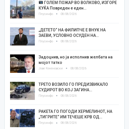
ГОЛЕМ ПОЖАР ВО ВОЛКОВО, ИЗГОРЕ
КУЌА Повреден е еден…
Плусинфо
08/08/2026
„ДЕТЕТО“ НА ФИЛИПЧЕ Е ВНУК НА
ЗАЕВИ, УСЛОВНО ОСУДЕН НА…
Плусинфо
08/08/2026
Задоцнив, но ја исполнив желбата на
мојот татко
Јове Кекеновски
08/08/2026
ТРЕТО ВОЗИЛО ГО ПРЕДИЗВИКАЛО
СУДИРОТ ВО КОЈ ЗАГИНА…
Плусинфо
08/08/2026
РАКЕТА ГО ПОГОДИ ХЕРМЕЛИНОТ, НА
„ТИГРИТЕ“ ИМ ТЕЧЕШЕ КРВ ОД…
Плусинфо
08/08/2026