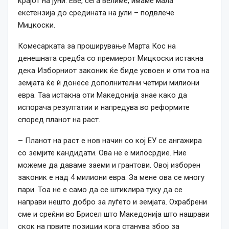
крајот на јуни. Еве, сега велиме, имаме мала
екстензија до средината на јули – подвлече
Мицкоски.
Комесарката за проширување Марта Кос на
денешната средба со премиерот Мицкоски истакна
дека Изборниот законик ќе биде усвоен и оти тоа на
земјата ќе ѝ донесе дополнителни четири милиони
евра. Таа истакна оти Македонија знае како да
испорача резултатии и напредува во реформите
според планот на раст.
–
Планот на раст е нов начин со кој ЕУ се ангажира
со земјите кандидати. Ова не е милосрдие. Ние
можеме да даваме заеми и грантови. Овој изборен
законик е над 4 милиони евра. За мене ова се многу
пари. Тоа не е само да се штиклира туку да се
направи нешто добро за луѓето и земјата. Охрабрени
сме и среќни во Брисел што Македонија што нашрави
скок на првите позиции кога станува збор за