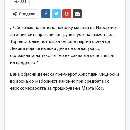
231
Сподели
„Работевме посветено неколку месеци на Изборниот
законик сите пратенички групи и усогласивме текст.
Тој текст беше потпишан од сите партии освен од
Левица која се изјасни дека се согласува со
содржината на текстот, но не сакаа да се потпишат
на предлогот“.
Вака објасни денеска премиерот Христијан Мицкоски
во врска со Изборниот законик при средбата со
еврокомесарката за проширување Марта Кос.