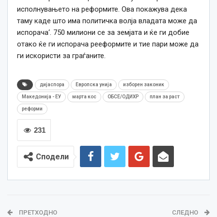
исполнувањето на реформите. Ова покажува дека
таму каде што има политичка волја владата може да
испорача‘. 750 милиони се за земјата и ќе ги добие
отако ќе ги испорача рееформите и тие пари може да
ги искористи за граѓаните.
дијаспора
Европска унија
изборен законик
Македонија - ЕУ
марта кос
ОБСЕ/ОДИХР
план за раст
реформи
231
Сподели
ПРЕТХОДНО
СЛЕДНО