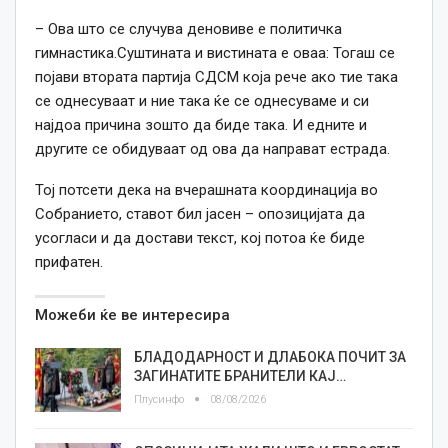
– Ова што се случува деновиве е политичка
гимнастика.Суштината и вистината е оваа: Тогаш се
појави втората партија СДСМ која рече ако тие така
се однесуваат и ние така ќе се однесуваме и си
најдоа причина зошто да биде така. И едните и
другите се обидуваат од ова да направат естрада.
Тој потсети дека на вчерашната координација во
Собранието, ставот бил јасен – опозицијата да
усогласи и да достави текст, кој потоа ќе биде
прифатен.
Можеби ќе ве интересира
БЛАДОДАРНОСТ И ДЛАБОКА ПОЧИТ ЗА
ЗАГИНАТИТЕ БРАНИТЕЛИ КАЈ…
Плусинфо
08/08/2026