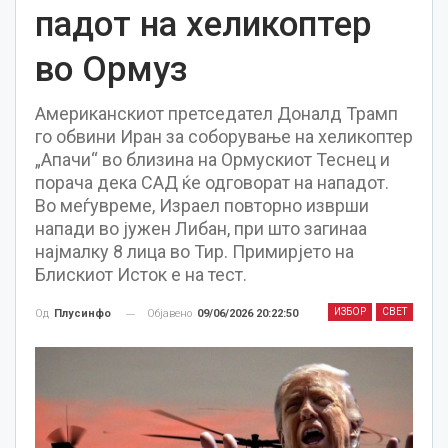
падот на хеликоптер
во Ормуз
Американскиот претседател Доналд Трамп
го обвини Иран за соборување на хеликоптер
„Апачи“ во близина на Ормускиот Теснец и
порача дека САД ќе одговорат на нападот.
Во меѓувреме, Израел повторно изврши
напади во јужен Либан, при што загинаа
најмалку 8 лица во Тир. Примирјето на
Блискиот Исток е на тест.
ИЗБОР
СВЕТ
Објавено
09/06/2026 20:22:50
Од
Плусинфо