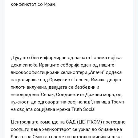
конфликтот со Иран.
„Тукушто бев информиран од нашата Голема војска
дека синоќа Иранците соборија еден од нашите
високософистицирани хеликоптери „Апачи“ додека
патролираше над Ормускиот Теснец. Имаше двајца
пилоти вклучени, двајцата се безбедни и
неповредени. Сепак, Соединетите Држави мора, од
нужност, да одговорат на овој напад“, напиша Трамп
на својата социјална мрежа Truth Social.
Централната команда на САД (ЦЕНТКОМ) претходно
соопшти дека хеликоптерот се урнал во близина на
брегот на Оман за време на патролна мисија и дека