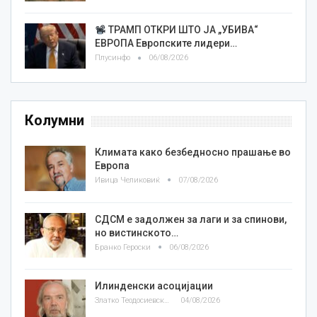
ТРАМП ОТКРИ ШТО ЈА „УБИВА“
ЕВРОПА Европските лидери…
Плусинфо
06/08/2026
Колумни
Климата како безбедносно прашање во
Европа
Ивица Челиковиќ
07/08/2026
СДСМ е задолжен за лаги и за спинови,
но вистинското…
Бранко Героски
06/08/2026
Илинденски асоцијации
Златко Теодосиевски
04/08/2026