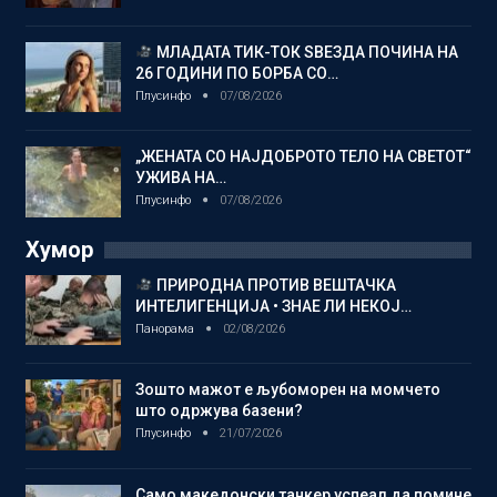
МЛАДАТА ТИК-ТОК ЅВЕЗДА ПОЧИНА НА
26 ГОДИНИ ПО БОРБА СО…
Плусинфо
07/08/2026
„ЖЕНАТА СО НАЈДОБРОТО ТЕЛО НА СВЕТОТ“
УЖИВА НА…
Плусинфо
07/08/2026
Хумор
ПРИРОДНА ПРОТИВ ВЕШТАЧКА
ИНТЕЛИГЕНЦИЈА • ЗНАЕ ЛИ НЕКОЈ…
Панорама
02/08/2026
Зошто мажот е љубоморен на момчето
што одржува базени?
Плусинфо
21/07/2026
Само македонски танкер успеал да помине