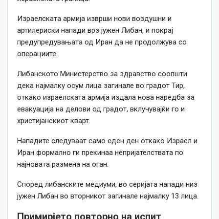
Израелската армија изврши нови воздушни и
артилериски напади врз јужен Либан, и покрај
предупредувањата од Иран да не продолжува со
операциите.
Либанското Министерство за здравство соопшти
дека најмалку осум лица загинале во градот Тир,
откако израелската армија издала нова наредба за
евакуација на делови од градот, вклучувајќи го и
христијанскиот кварт.
Нападите следуваат само еден ден откако Израел и
Иран формално ги прекинаа непријателствата по
најновата размена на оган.
Според либанските медиуми, во серијата напади низ
јужен Либан во вторникот загинале најмалку 13 лица.
Примирјето повторно на испит