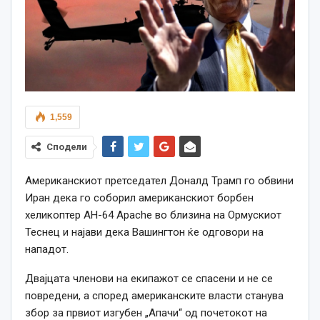
1,559
Сподели
Американскиот претседател Доналд Трамп го обвини
Иран дека го соборил американскиот борбен
хеликоптер AH-64 Apache во близина на Ормускиот
Теснец и најави дека Вашингтон ќе одговори на
нападот.
Двајцата членови на екипажот се спасени и не се
повредени, а според американските власти станува
збор за првиот изгубен „Апачи“ од почетокот на