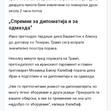
двајцата пилоти биле извлечени со поморски дрон
околу 2 часа потоа.
„Спремни за дипоматија и за
одмазда“
Иако претходно тврдеше дека Вашингтон е блиску
до договор со Техеран, Трамп сега испрати
значително поостра порака.
Неколку минути пред пораката на Трамп,
претседателот на иранскиот парламент и главен
преговарач Мохамед Бакер Калибаф порача дека
Иран е подготвен и за дипломатија и за одмазда.
„Ние го претпочитаме јазикот на дипломатијата, но
многу течно зборуваме и други јазици. Прекршете ги
вашите обврски, а ние ќе преминеме на она што
најдобро го зборуваме“, напиша Калибаф.