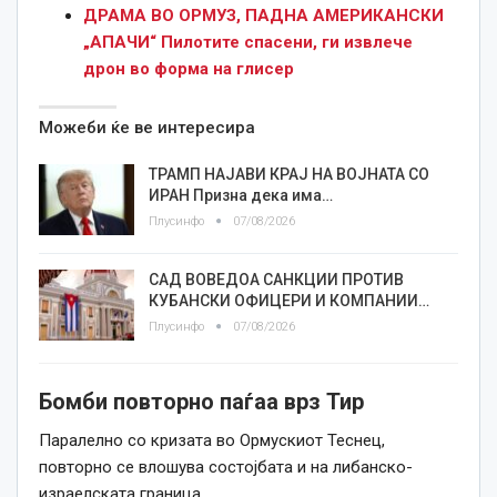
ДРАМА ВО ОРМУЗ, ПАДНА АМЕРИКАНСКИ
„АПАЧИ“ Пилотите спасени, ги извлече
дрон во форма на глисер
Можеби ќе ве интересира
ТРАМП НАЈАВИ КРАЈ НА ВОЈНАТА СО
ИРАН Призна дека има…
Плусинфо
07/08/2026
САД ВОВЕДОА САНКЦИИ ПРОТИВ
КУБАНСКИ ОФИЦЕРИ И КОМПАНИИ…
Плусинфо
07/08/2026
Бомби повторно паѓаа врз Тир
Паралелно со кризата во Ормускиот Теснец,
повторно се влошува состојбата и на либанско-
израелската граница.