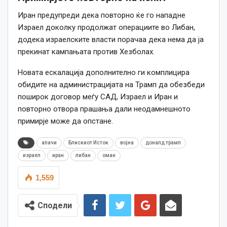
Иран предупреди дека повторно ќе го нападне
Израел доколку продолжат операциите во Либан,
додека израелските власти порачаа дека нема да ја
прекинат кампањата против Хезболах.
Новата ескалација дополнително ги комплицира
обидите на администрацијата на Трамп да обезбеди
поширок договор меѓу САД, Израел и Иран и
повторно отвора прашања дали неодамнешното
примирје може да опстане.
апачи
Блискиот Исток
војна
доналд трамп
израел
иран
либан
оман
1,559
Сподели