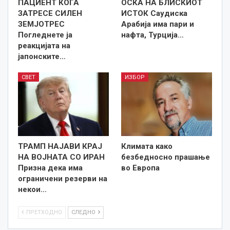
ПАЦИЕНТ КОГА
ОСКА НА БЛИСКИОТ
ЗАТРЕСЕ СИЛЕН
ИСТОК Саудиска
ЗЕМЈОТРЕС
Арабија има пари и
Погледнете ја
нафта, Турција…
реакцијата на
јапонските…
СВЕТ
ИЗБОР
ТРАМП НАЈАВИ КРАЈ
Климата како
НА ВОЈНАТА СО ИРАН
безбедносно прашање
Призна дека има
во Европа
ограничени резерви на
некои…
ПРЕТХОДНО
СЛЕДНО