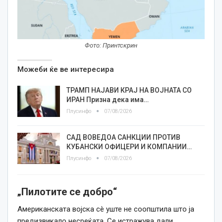
Фото: Принтскрин
Можеби ќе ве интересира
ТРАМП НАЈАВИ КРАЈ НА ВОЈНАТА СО
ИРАН Призна дека има…
Плусинфо
07/08/2026
САД ВОВЕДОА САНКЦИИ ПРОТИВ
КУБАНСКИ ОФИЦЕРИ И КОМПАНИИ…
Плусинфо
07/08/2026
„Пилотите се добро“
Американската војска сè уште не соопштила што ја
предизвикало несреќата. Се истражува дали