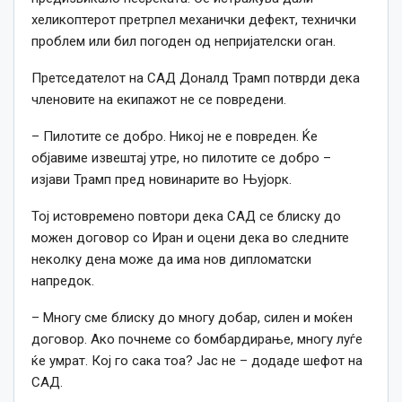
хеликоптерот претрпел механички дефект, технички
проблем или бил погоден од непријателски оган.
Претседателот на САД Доналд Трамп потврди дека
членовите на екипажот не се повредени.
– Пилотите се добро. Никој не е повреден. Ќе
објавиме извештај утре, но пилотите се добро –
изјави Трамп пред новинарите во Њујорк.
Тој истовремено повтори дека САД се блиску до
можен договор со Иран и оцени дека во следните
неколку дена може да има нов дипломатски
напредок.
– Многу сме блиску до многу добар, силен и моќен
договор. Ако почнеме со бомбардирање, многу луѓе
ќе умрат. Кој го сака тоа? Јас не – додаде шефот на
САД.