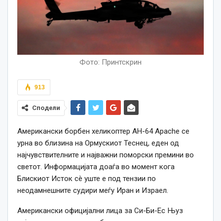
Фото: Принтскрин
913
Сподели
Американски борбен хеликоптер AH-64 Apache се
урна во близина на Ормускиот Теснец, еден од
најчувствителните и најважни поморски премини во
светот. Информацијата доаѓа во момент кога
Блискиот Исток сè уште е под тензии по
неодамнешните судири меѓу Иран и Израел.
Американски официјални лица за Си-Би-Ес Њуз