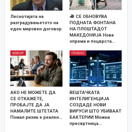
Леснотијата на
СЕ ОБНОВУВА
разградувањетото на
ПОДНАТА ФОНТАНА
еден мировен договор
НА ПЛОШТАДОТ
МАКЕДОНИЈА Нова
опрема и поцврста…
ИЗБОР
ГЛОБУС
АКО НЕ МОЖЕТЕ ДА
ВЕШТАЧКАТА
СЕ ОТКАЖЕТЕ,
ИНТЕЛИГЕНЦИЈА
ПРОБАЈТЕ ДА ЈА
СОЗДАДЕ НОВИ
НАМАЛИТЕ ШТЕТАТА
ВИРУСИ ШТО УБИВААТ
Помал ризик е реален…
БАКТЕРИИ Можна
пресвртница…