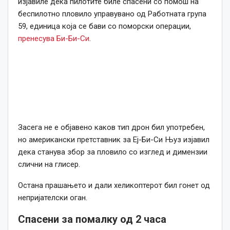
изјавиле дека пилотите биле спасени со помош на
беспилотно пловило управувано од Работната група
59, единица која се бави со поморски операции,
пренесува Би-Би-Си
.
Засега не е објавено каков тип дрон бил употребен,
но американски претставник за Еј-Би-Си Њуз изјавил
дека станува збор за пловило со изглед и димензии
слични на глисер.
Остана прашањето и дали хеликоптерот бил гонет од
непријателски оган.
Спасени за помалку од 2 часа