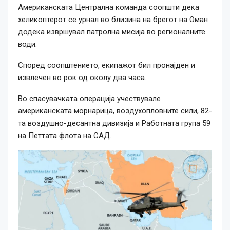
Американската Централна команда соопшти дека
хеликоптерот се урнал во близина на брегот на Оман
додека извршувал патролна мисија во регионалните
води.
Според соопштението, екипажот бил пронајден и
извлечен во рок од околу два часа.
Во спасувачката операција учествувале
американската морнарица, воздухопловните сили, 82-
та воздушно-десантна дивизија и Работната група 59
на Петтата флота на САД.