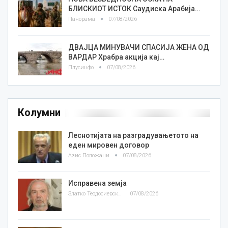
БЛИСКИОТ ИСТОК Саудиска Арабија…
Панорама
07/08/2026
ДВАЈЦА МИНУВАЧИ СПАСИЈА ЖЕНА ОД
ВАРДАР Храбра акција кај…
Плусинфо
07/08/2026
Колумни
Леснотијата на разградувањетото на
еден мировен договор
Азис Положани
07/08/2026
Исправена земја
Златко Теодосиевски
07/08/2026