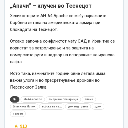
„Апачи“ – клучен во Теснецот
Хеликоптерите AH-64 Apache се меѓу најважните
борбени летала на американската армија при
блокадата на Теснецот.
Откако започна конфликтот меѓу САД и Иран тие се
користат за патролирање и за заштита на
поморските рути и надзор на испораките на иранска
нафта.
Исто така, изминатите години овие летала имаа
важна улога и во пресретнување дронови во
Персискиот Залив.
ah-64 apache
американска армија
апачи
Блискиот Исток
војска на сад
доналд трамп
дрон
израел
913