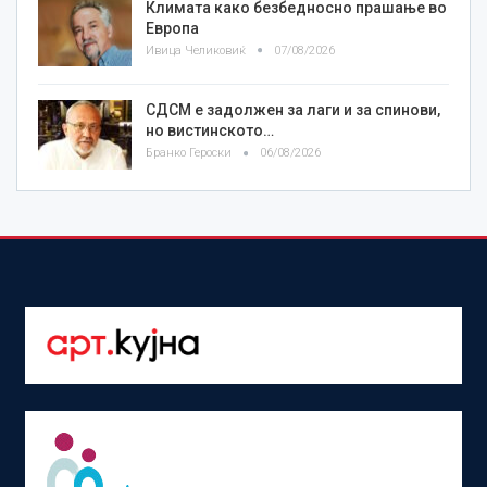
Климата како безбедносно прашање во
Европа
Ивица Челиковиќ
07/08/2026
СДСМ е задолжен за лаги и за спинови,
но вистинското…
Бранко Героски
06/08/2026