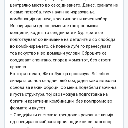
централно место во секојдневието. Денес, храната не
е само потреба, туку начин на изразување,
комбинација од вкус, креативност и личен избор.
Инспирирани од современите гастрономски
концепти, каде што сендвичите и бургерите се
подготвуваат со внимание на деталите и со слобода
во комбинирањето, сè повеќе луѓе го пренесуваат
тоа искуство и во домашни услови. Оброците се
создаваат спонтано, според моментот, без строги
правила.
Во тој контекст, Жито Лукс ја проширува Selection
линијата со нов сендвич леб создаден како идеална
основа за вакви оброци. Со меки, подебели парчиња
и густа структура, тој овозможува подготовка на
богати и креативни комбинации, без компромис во
формата и вкусот.
– Следејќи ги светските трендови креиравме линија
од специјално избрани производи кои се одоговор