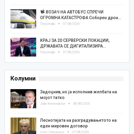
ВОЗАЧ НА АВТОБУС СПРЕЧИ
ОГРОМНА КАТАСТРОФА Соборен дрон…
Плусинфо
07/08/2026
КРАЈ ЗА 20 СЕРВЕРСКИ ЛОКАЦИИ,
ДРЖАВАТА СЕ ДИГИТАЛИЗИРА…
Плусинфо
07/08/2026
Колумни
Задоцнив, но ја исполнив желбата на
мојот татко
Јове Кекеновски
08/08/2026
Леснотијата на разградувањетото на
еден мировен договор
Азис Положани
07/08/2026