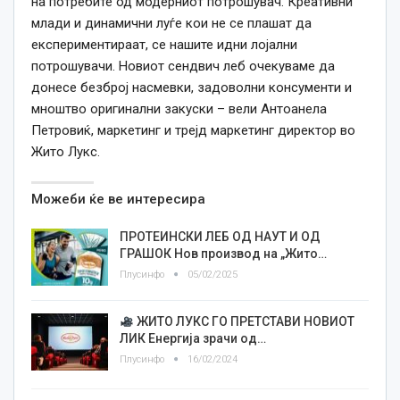
на потребите од модерниот потрошувач. Креативни
млади и динамични луѓе кои не се плашат да
експериментираат, се нашите идни лојални
потрошувачи. Новиот сендвич леб очекуваме да
донесе безброј насмевки, задоволни консументи и
мноштво оригинални закуски – вели Антоанела
Петровиќ, маркетинг и трејд маркетинг директор во
Жито Лукс.
Можеби ќе ве интересира
ПРОТЕИНСКИ ЛЕБ ОД НАУТ И ОД
ГРАШОК Нов производ на „Жито…
Плусинфо
05/02/2025
ЖИТО ЛУКС ГО ПРЕТСТАВИ НОВИОТ
ЛИК Енергија зрачи од…
Плусинфо
16/02/2024