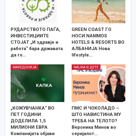
РУДАРСТВОТО ПАЃА,
GREEN COAST ГО
ИНВЕСТИЦИИТЕ
НОСИ NAMMOS
СТОЈАТ „И здравје и
HOTELS & RESORTS ВО
работа“ бара државата
АЛБАНИЈА Нова
да го…
lifestyle…
МАКЕДОНИЈА
МАЈКА И ДЕТЕ
„КОЖУВЧАНКА“ ВО
ПМС И ЧОКОЛАДО –
ПЕТ ГОДИНИ
ШТО НАВИСТИНА МУ
ДОДЕЛИЛА 1,5
ТРЕБА НА ТЕЛОТО?
МИЛИОНИ ЕВРА
Вероника Минов во
Компанијата објави
серијалот…