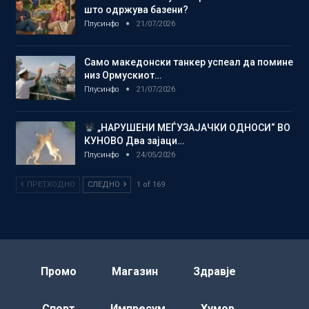
што одржува базени?
Плусинфо
21/07/2026
Само македонски танкер успеал да помине
низ Ормускиот…
Плусинфо
21/07/2026
„НАРУШЕНИ МЕЃУЗАЈАЧКИ ОДНОСИ“ ВО
КУНОВО Два зајаци…
Плусинфо
24/05/2026
ПРЕТХОДНО
СЛЕДНО
1 of 169
Промо
Магазин
Здравје
Спорт
Импресум
Хумор