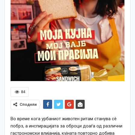
84
Сподели
Во време кога урбаниот животен ритам станува сè
побрз, а инспирацијата за оброци доаѓа од различни
гастрономски влијанија, кујната повторно добива