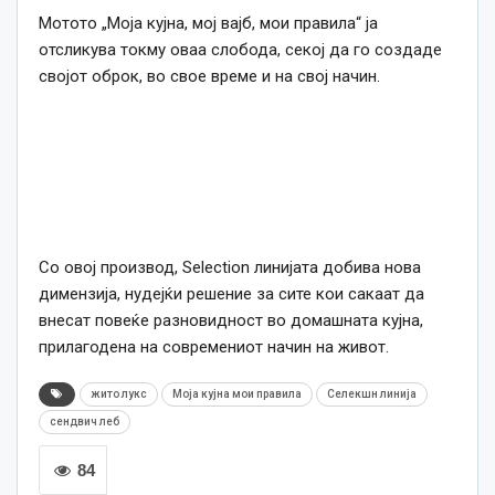
Мотото „Моја кујна, мој вајб, мои правила“ ја
отсликува токму оваа слобода, секој да го создаде
својот оброк, во свое време и на свој начин.
Со овој производ, Selection линијата добива нова
димензија, нудејќи решение за сите кои сакаат да
внесат повеќе разновидност во домашната кујна,
прилагодена на современиот начин на живот.
жито лукс
Моја кујна мои правила
Селекшн линија
сендвич леб
84