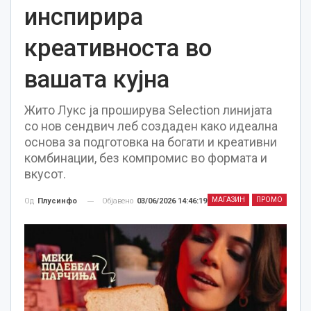
инспирира
креативноста во
вашата кујна
Жито Лукс ја проширува Selection линијата
со нов сендвич леб создаден како идеална
основа за подготовка на богати и креативни
комбинации, без компромис во формата и
вкусот.
МАГАЗИН
ПРОМО
Објавено
03/06/2026 14:46:19
Од
Плусинфо