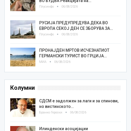
ВО БУДВА Реакцијата на…
Плусинфо
06/08/2026
РУСИЈА ПРЕДУПРЕДУВА ДЕКА ВО
ЕВРОПА СЕКОЈ ДЕН СЕ ЗБОРУВА ЗА…
Плусинфо
06/08/2026
ПРОНАЈДЕН МРТОВ ИСЧЕЗНАТИОТ
ГЕРМАНСКИ ТУРИСТ ВО ГРЦИЈА…
МИА
06/08/2026
Колумни
СДСМ е задолжен за лаги и за спинови,
но вистинското…
Бранко Героски
06/08/2026
Илинденски асоцијации