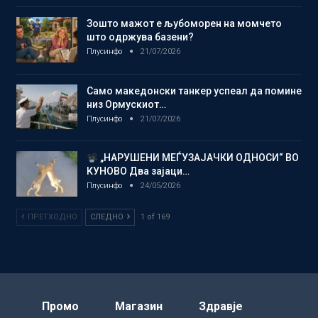
Зошто мажот е љубоморен на момчето
што одржува базени?
Плусинфо
21/07/2026
Само македонски танкер успеал да помине
низ Ормускиот…
Плусинфо
21/07/2026
„НАРУШЕНИ МЕЃУЗАЈАЧКИ ОДНОСИ“ ВО
КУНОВО Два зајаци…
Плусинфо
24/05/2026
ПРЕТХОДНО
СЛЕДНО
1 of 169
Промо
Магазин
Здравје