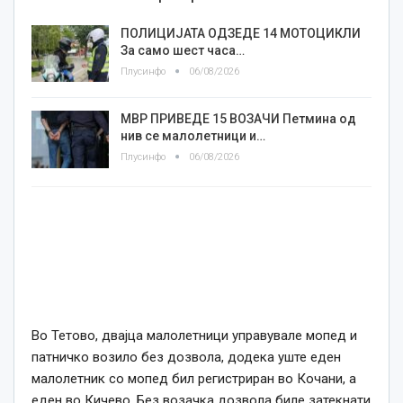
ПОЛИЦИЈАТА ОДЗЕДЕ 14 МОТОЦИКЛИ
За само шест часа…
Плусинфо
06/08/2026
МВР ПРИВЕДЕ 15 ВОЗАЧИ Петмина од
нив се малолетници и…
Плусинфо
06/08/2026
Во Тетово, двајца малолетници управувале мопед и
патничко возило без дозвола, додека уште еден
малолетник со мопед бил регистриран во Кочани, а
еден во Кичево. Без возачка дозвола биле затекнати