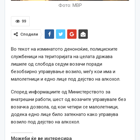
Фото: МВР
99
Сподели
Во текот на изминатото деноноќие, полициските
службеници на територијата на целата држава
лишиле од слобода седум возачи поради
безобѕирно управување возило, меѓу кои има и
малолетници и едно лице под дејство на алкохол.
Според информациите од Министерството за
внатрешни работи, шест од возачите управувале без
возачка дозвола, од кои четири се малолетници,
додека едно лице било затекнато како управува
возило под дејство на алкохол.
Можеби ќе ве интересира