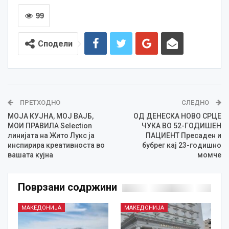
99
Сподели
ПРЕТХОДНО
СЛЕДНО
МОЈА КУЈНА, МОЈ ВАЈБ,
ОД ДЕНЕСКА НОВО СРЦЕ
МОИ ПРАВИЛА Selection
ЧУКА ВО 52-ГОДИШЕН
линијата на Жито Лукс ја
ПАЦИЕНТ Пресаден и
инспирира креативноста во
бубрег кај 23-годишно
вашата кујна
момче
Поврзани содржини
МАКЕДОНИЈА
МАКЕДОНИЈА