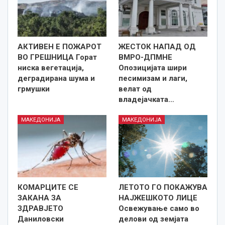
АКТИВЕН Е ПОЖАРОТ
ЖЕСТОК НАПАД ОД
ВО ГРЕШНИЦА Горат
ВМРО-ДПМНЕ
ниска вегетација,
Опозицијата шири
деградирана шума и
песимизам и лаги,
грмушки
велат од
владејачката…
МАКЕДОНИЈА
МАКЕДОНИЈА
КОМАРЦИТЕ СЕ
ЛЕТОТО ГО ПОКАЖУВА
ЗАКАНА ЗА
НАЈЖЕШКОТО ЛИЦE
ЗДРАВЈЕТО
Освежување само во
Даниловски
делови од земјата