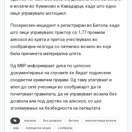
и возачи во Куманово и Кавадарци, каде што едно
лице управувало мотоцикл.
Посериозен инцидент е регистриран во Битола, каде
што лице управувало трактор со 1,77 промили
алкохол во крвта и притоа учествувало во
сообраќајна незгода со патничко возило во која
била причинета материјална штета.
Од МВР информираат дека по целосно
документирање на случаите ќе бидат поднесени
соодветни кривични пријави. Од таму упатуваат и
апел до сите учесници во сообраќајот да ги
почитуваат правилата, да не управуваат возила без
дозвола или под дејство на алкохол, со цел
зголемување на безбедноста на патиштата.
алкохол
без дозвола
битола
малолетници возачи
мвр
полициски акции
сообраќај