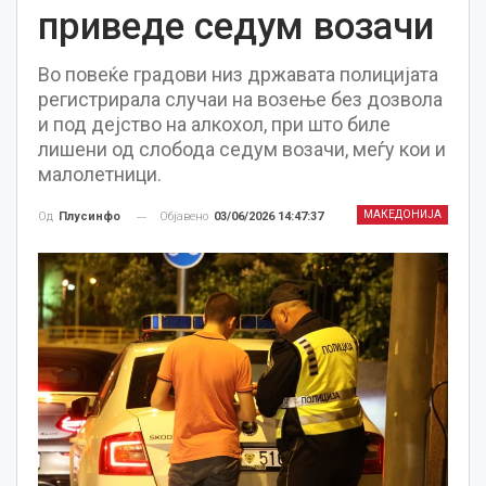
приведе седум возачи
Во повеќе градови низ државата полицијата
регистрирала случаи на возење без дозвола
и под дејство на алкохол, при што биле
лишени од слобода седум возачи, меѓу кои и
малолетници.
МАКЕДОНИЈА
Објавено
03/06/2026 14:47:37
Од
Плусинфо