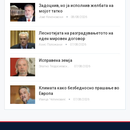
Задоцнив, но ја исполнив желбата на
мојот татко
Јове Кекеновски
08/08/2026
Леснотијата на разградувањетото на
еден мировен договор
Азис Положани
07/08/2026
Исправена земја
Златко Теодосиевски
07/08/2026
Климата како безбедносно прашање во
Европа
Ивица Челиковиќ
07/08/2026