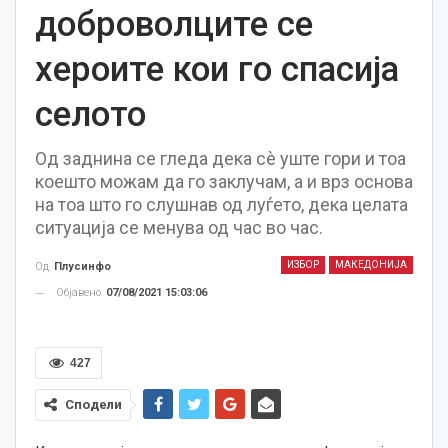
доброволците се
хероите кои го спасија
селото
Од заднина се гледа дека сè уште гори и тоа
коешто можам да го заклучам, а и врз основа
на тоа што го слушнав од луѓето, дека целата
ситуација се менува од час во час.
ИЗБОР
МАКЕДОНИЈА
Од
Плусинфо
Објавено
07/08/2021 15:03:06
427
Сподели