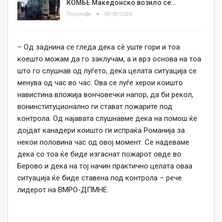
КОМБЕ Македонско возило се…
Плусинфо
08/08/2026
– Од заднина се гледа дека сè уште гори и тоа
коешто можам да го заклучам, а и врз основа на тоа
што го слушнав од луѓето, дека целата ситуација се
менува од час во час. Ова се луѓе херои коишто
навистина вложија вончовечки напор, да би рекол,
вонинституционално ги стават пожарите под
контрола. Од најавата слушнавме дека на помош ќе
дојдат канадери коишто ги испраќа Романија за
некои половина час од овој момент. Се надеваме
дека со тоа ќе биде изгаснат пожарот овде во
Берово и дека на тој начин практично целата оваа
ситуација ќе биде ставена под контрола – рече
лидерот на ВМРО-ДПМНЕ.