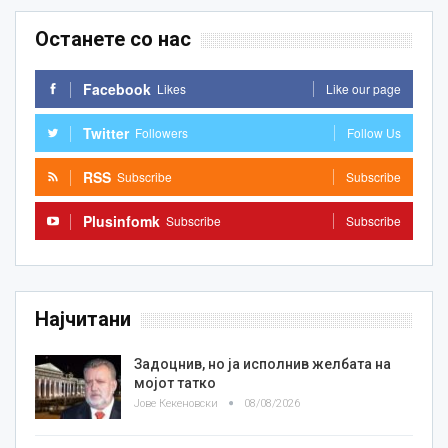
Останете со нас
Facebook
Likes
Like our page
Twitter
Followers
Follow Us
RSS
Subscribe
Subscribe
Plusinfomk
Subscribe
Subscribe
Најчитани
Задоцнив, но ја исполнив желбата на
мојот татко
Јове Кекеновски
08/08/2026