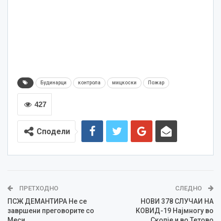
Будинарци
контрола
мицкоски
Пожар
427
Сподели
ПРЕТХОДНО
СЛЕДНО
ПСЖ ДЕМАНТИРА Не се
НОВИ 378 СЛУЧАИ НА
завршени преговорите со
КОВИД-19 Најмногу во
Меси
Скопје и во Тетово