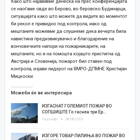
Како што најавивме денеска на прес конференцијата
се наоѓаме овде во Берово, во беровско Будинарци,
ситуацијата како што можете да видите во моментот
би рекол е привидно под контрола, иако од
мештаните можевме да слушнеме дека вечерта била
навистина предизвикувачко и благодарение на
вончовечките напори на пожарникарите, на
мештаните, но и на помошта којашто пристигна од
Австрија и Словенија, пожарот бил ставен под
контрола, изјави лидерот на ВМРО-ДПМНЕ Христијан
Мицкоски.
Можеби ќе ве интересира
ИЗГАСНАТ ГОЛЕМИОТ ПОЖАР ВО
СОПШИШТЕ Го гаснеа три Ер…
Плусинфо
08/08/2026
ИЗГОРЕ ТОВАР ПИЛИЊА ВО ПОЖАР ВО