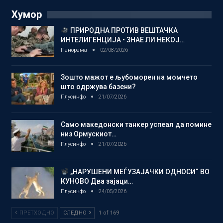
Хумор
ПРИРОДНА ПРОТИВ ВЕШТАЧКА
ИНТЕЛИГЕНЦИЈА • ЗНАЕ ЛИ НЕКОЈ…
Панорама
02/08/2026
Зошто мажот е љубоморен на момчето
што одржува базени?
Плусинфо
21/07/2026
Само македонски танкер успеал да помине
низ Ормускиот…
Плусинфо
21/07/2026
„НАРУШЕНИ МЕЃУЗАЈАЧКИ ОДНОСИ“ ВО
КУНОВО Два зајаци…
Плусинфо
24/05/2026
ПРЕТХОДНО
СЛЕДНО
1 of 169