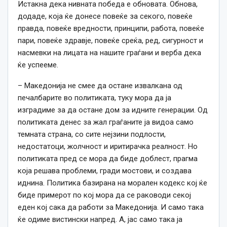
Истакна дека нивната победа е обновата. Обнова,
додаде, која ќе донесе повеќе за секого, повеќе
правда, повеќе вредности, принципи, работа, повеќе
пари, повеќе здравје, повеќе среќа, ред, сигурност и
насмевки на лицата на нашите граѓани и верба дека
ќе успееме.
– Македонија не смее да остане извалкана од
печалбарите во политиката, туку мора да ја
изградиме за да остане дом за идните генерации. Од
политиката денес за жал граѓаните ја видоа само
темната страна, со сите нејзини подлости,
недостатоци, жолчност и иритирачка реалност. Но
политиката пред се мора да биде доблест, прагма
која решава проблеми, гради мостови, и создава
иднина. Политика базирана на морален кодекс кој ќе
биде примерот по кој мора да се раководи секој
еден кој сака да работи за Македонија. И само така
ќе одиме вистински напред. А, јас само така ја