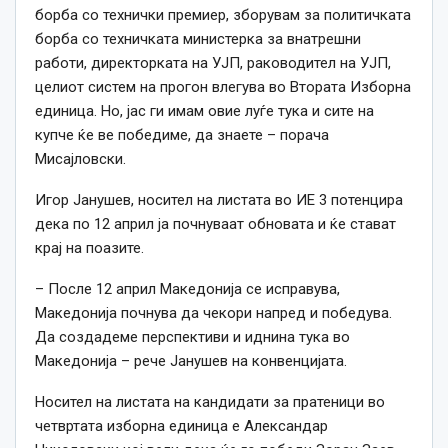
борба со технички премиер, зборувам за политичката
борба со техничката министерка за внатрешни
работи, директорката на УЈП, раководител на УЈП,
целиот систем на прогон влегува во Втората Изборна
единица. Но, јас ги имам овие луѓе тука и сите на
купче ќе ве победиме, да знаете – порача
Мисајловски.
Игор Јанушев, носител на листата во ИЕ 3 потенцира
дека по 12 април ја почнуваат обновата и ќе стават
крај на поазите.
– После 12 април Македонија се исправува,
Македонија почнува да чекори напред и победува.
Да создадеме перспективи и иднина тука во
Македонија – рече Јанушев на конвенцијата.
Носител на листата на кандидати за пратеници во
четвртата изборна единица е Александар