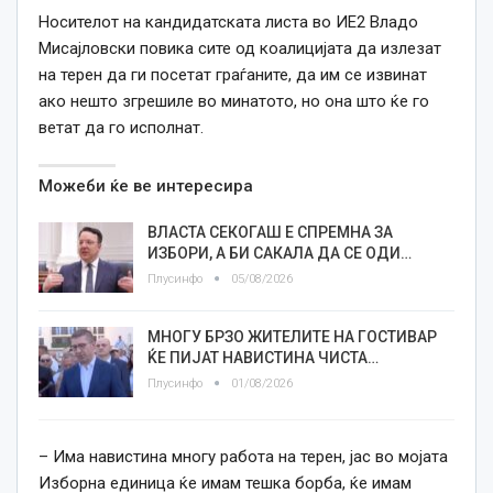
Носителот на кандидатската листа во ИЕ2 Владо
Мисајловски повика сите од коалицијата да излезат
на терен да ги посетат граѓаните, да им се извинат
ако нешто згрешиле во минатото, но она што ќе го
ветат да го исполнат.
Можеби ќе ве интересира
ВЛАСТА СЕКОГАШ Е СПРЕМНА ЗА
ИЗБОРИ, А БИ САКАЛА ДА СЕ ОДИ…
Плусинфо
05/08/2026
МНОГУ БРЗО ЖИТЕЛИТЕ НА ГОСТИВАР
ЌЕ ПИЈАТ НАВИСТИНА ЧИСТА…
Плусинфо
01/08/2026
– Има навистина многу работа на терен, јас во мојата
Изборна единица ќе имам тешка борба, ќе имам