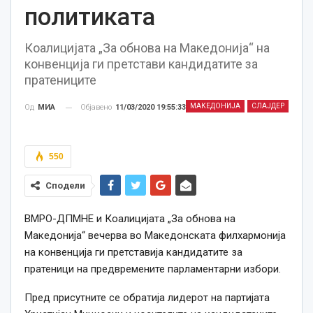
политиката
Коалицијата „За обнова на Македонија“ на
конвенција ги претстави кандидатите за
пратениците
МАКЕДОНИЈА
СЛАЈДЕР
Објавено
11/03/2020 19:55:33
Од
МИА
550
Сподели
ВМРО-ДПМНЕ и Коалицијата „За обнова на
Македонија“ вечерва во Македонската филхармонија
на конвенција ги претставија кандидатите за
пратеници на предвремените парламентарни избори.
Пред присутните се обратија лидерот на партијата