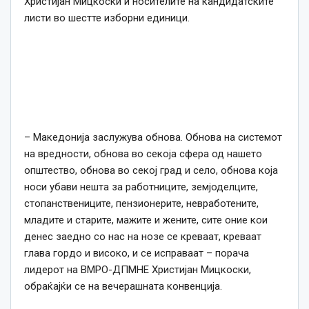
Христијан Мицкоски и носителите на кандидатските
листи во шестте изборни единици.
– Македонија заслужува обнова. Обнова на системот
на вредности, обнова во секоја сфера од нашето
општество, обнова во секој град и село, обнова која
носи убави нешта за работниците, земјоделците,
стопанствениците, пензионерите, невработените,
младите и старите, мажите и жените, сите оние кои
денес заедно со нас на нозе се креваат, креваат
глава гордо и високо, и се исправаат – порача
лидерот на ВМРО-ДПМНЕ Христијан Мицкоски,
обраќајќи се на вечерашната конвенција.