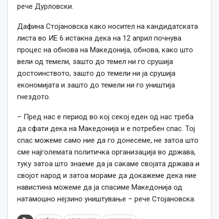
рече Дурловски.
Дафина Стојановска како носител на кандидатската
листа во ИЕ 6 истакна дека на 12 април почнува
процес на обнова на Македонија, обнова, како што
вели од темели, зашто до темел ни го срушија
достоинството, зашто до темели ни ја срушија
економијата и зашто до темели ни го уништија
гнездото.
– Пред нас е период во кој секој еден од нас треба
да сфати дека на Македонија и е потребен спас. Тој
спас можеме само ние да го донесеме, не затоа што
сме најголемата политичка организација во држава,
туку затоа што знаеме да ја сакаме својата држава и
својот народ и затоа мораме да докажеме дека ние
навистина можеме да ја спасиме Македонија од
натамошно нејзино уништување – рече Стојановска.