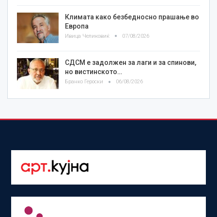
Климата како безбедносно прашање во
Европа
Ивица Челиковиќ
07/08/2026
СДСМ е задолжен за лаги и за спинови,
но вистинското…
Бранко Героски
06/08/2026