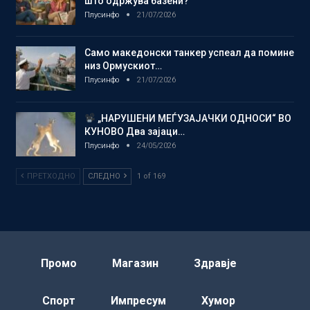
што одржува базени?
Плусинфо
21/07/2026
Само македонски танкер успеал да помине
низ Ормускиот…
Плусинфо
21/07/2026
„НАРУШЕНИ МЕЃУЗАЈАЧКИ ОДНОСИ“ ВО
КУНОВО Два зајаци…
Плусинфо
24/05/2026
ПРЕТХОДНО
СЛЕДНО
1 of 169
Промо
Магазин
Здравје
Спорт
Импресум
Хумор