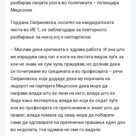
разбирам својата улога во политиката – потенцира
Мицкоски.
Гордана Силјановска, носител на кандидатската
листа во ИЕ 1, се заблагодари за повторното
разбирање за некој кој е натпартиски.
– Мислам дека критиката е здрава работа. И она што
ме израдува овој пат е кога на листата видов луѓе за
кои не знам, не сум чула, прашував, но дознав дека
се почитувани во средината и во професијата – рече
Силјановска, која додаде дека му порачала на
лидерот на партијата Мицкоски дека мора да
направи влада што ќе личи на него, влада што ќе
биде како експертска, влада во која ќе седат луѓе
кои во професијата се препознаени и знаат што да
прават, влада помала од оваа, мора да побарате
сами да одговарате на пратенички прашања еден ден
во неделата, тоа одамна не сме го виделе.