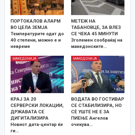
ПОРТОКАЛОВ АЛАРМ
МЕТЕЖ НА
ВО ЦЕЛА ЗЕМЈА
ТАБАНОВЦЕ, ЗА ВЛЕЗ
Температурите одат до
СЕ ЧЕКА 45 МИНУТИ
40 степени, можно е и
Зголемен сообраќај на
невреме
македонските…
МАКЕДОНИЈА
МАКЕДОНИЈА
КРАЈ ЗА 20
ВОДАТА ВО ГОСТИВАР
СЕРВЕРСКИ ЛОКАЦИИ,
СЕ СТАБИЛИЗИРА, НО
ДРЖАВАТА СЕ
СÈ УШТЕ НЕ Е ЗА
ДИГИТАЛИЗИРА
ПИЕЊЕ Ангелов
Новиот дата-центар ќе
очекува…
ги…