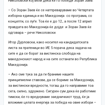
Николовски кој вели дека ќе го победи Зоран Заев.
– Со Зоран Заев ќе се натпреваруваме во Четвртата
изборна единица и во Македонија со програма, со
концепти, со луѓе. Тоа ќе е до 12., а после 12 април
правдата во Македонија ќе дојде и Зоран Заев ќе
одговара – рече Николовски.
Игор Дурловски, како носител на кандидатската
листа за пратеници во ИЕ 5 порача дека задача на
сите е да се борат за вистинска слобода на
македонскиот народ и на сите останати во Република
Македонија.
– Ако сме тука за да ги браниме нашите
принципиелни ставови, да се бориме за Македонија,
за вистински вредности, тогаш да го направиме тоа
сега, силно, здружено. Сигурен сум дека ќе работиме
тимски, ќе го вреднуваме заедничкиот труд, ќе ја
вложиме целата енергија за победа на овие избори –