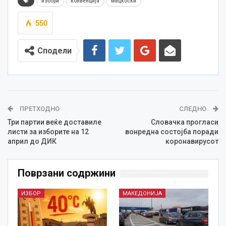
избори
конвенција
мицкоски
550
Сподели
ПРЕТХОДНО
СЛЕДНО
Три партии веќе доставиле
Словачка прогласи
листи за изборите на 12
вонредна состојба поради
април до ДИК
коронавирусот
Поврзани содржини
ИЗБОР
МАКЕДОНИЈА