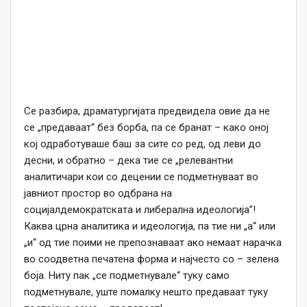
Се разбира, драматургијата предвидела овие да не
се „предаваат“ без борба, па се бранат – како оној
кој одработуваше баш за сите со ред, од леви до
десни, и обратно – дека тие се „релевантни
аналитичари кои со децении се подметнуваат во
јавниот простор во одбрана на
социјалдемократската и либерална идеологија”!
Каква црна аналитика и идеологија, па тие ни „а“ или
„и“ од тие поими не препознаваат ако немаат нарачка
во соодветна печатена форма и најчесто со – зелена
боја. Ниту пак „се подметнувале“ туку само
подметнувале, уште помалку нешто предаваат туку