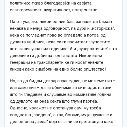
политичко ткиво благодарејќи на својата
слаткоречивост, лукративност, полтронство…
Па оттука, ако некои од нив баш запнале да бараат
некаква и нечија одговорност, па дури и „историска“,
нека се погледнат прво во огледало а потоа, од
дупката на Алиса, нека си ги прочитаат глупостите
што ги пишуваа низ годиниве! А и „суперлативите“ што
деновиве ги добиваат од газдата. Некои идни
генерации на транспаренти ќе ги носат нивните
ликови како симболи на едно болно општество!
Но, за да бидам докрај справедлив, не можеме нив –
или само нив – да ги обвиниме за сите идиотштини
што ги гледавме и слушавме во изминативе години
од дувлото на онаа секта што глуми партија.
Односно, крлежот не опстанува сам, му треба
соодветна „средина“, а таа, богами, му ја пружаше и
дел од онаа „фела“ која сега ни се претставува како