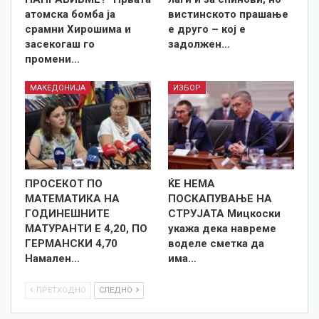
атомска бомба ја
вистинското прашање
срамни Хирошима и
е друго – кој е
засекогаш го
задолжен…
промени…
МАКЕДОНИЈА
ИЗБОР
ПРОСЕКОТ ПО
ЌЕ НЕМА
МАТЕМАТИКА НА
ПОСКАПУВАЊЕ НА
ГОДИНЕШНИТЕ
СТРУЈАТА Мицкоски
МАТУРАНТИ Е 4,20, ПО
укажа дека навреме
ГЕРМАНСКИ 4,70
воделе сметка да
Намален…
има…
ПРЕТХОДНО
СЛЕДНО