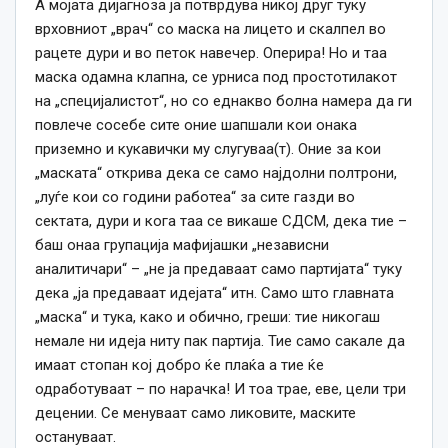
А мојата дијагноза ја потврдува никој друг туку
врховниот „врач“ со маска на лицето и скалпел во
рацете дури и во петок навечер. Оперира! Но и таа
маска одамна клапна, се урниса под простотилакот
на „специјалистот“, но со еднакво болна намера да ги
повлече сосебе сите оние шапшали кои онака
приземно и кукавички му слугуваа(т). Оние за кои
„маската“ открива дека се само најдолни полтрони,
„луѓе кои со години работеа“ за сите газди во
сектата, дури и кога таа се викаше СДСМ, дека тие –
баш онаа групација мафијашки „независни
аналитичари“ – „не ја предаваат само партијата“ туку
дека „ја предаваат идејата“ итн. Само што главната
„маска“ и тука, како и обично, греши: тие никогаш
немале ни идеја ниту пак партија. Тие само сакале да
имаат стопан кој добро ќе плаќа а тие ќе
одработуваат – по нарачка! И тоа трае, еве, цели три
децении. Се менуваат само ликовите, маските
остануваат.