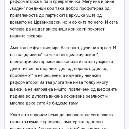
реформаторска, па и превратничка. Меѓу нив и оние
„видни“ поединци кои така добро профитираа од
прилепеноста до партиската врхушка уште од
времето на Црвенковски, но и со сите по него. И сега
успеаја да најдат виновници кои ќе ги покријат
нивните гревови.
Ама тоа не функционира баш така, дури ни кај нас. И
на таа „кривина“ ги чека оној „маскиранион“,
влепувајќи им горливи шлаканици и потсетувајќи ги
дека тие се потпорниот дел од поразот, „дел од
проблемот“ а не решение, а најмалку некакви
реформатори! За таа улога тие имаа толку многу
шанси, а не направија ништо: повлечени од шефовите
паднаа во дупката викана искривена реалност и
мислеа дека сите ќе бидеме таму.
Како што впрочем нема да направат ни сега зашто
нивната глума е проѕирна, аматерска односно
шарлатанска. Ако нивната „акција“ се сведува на