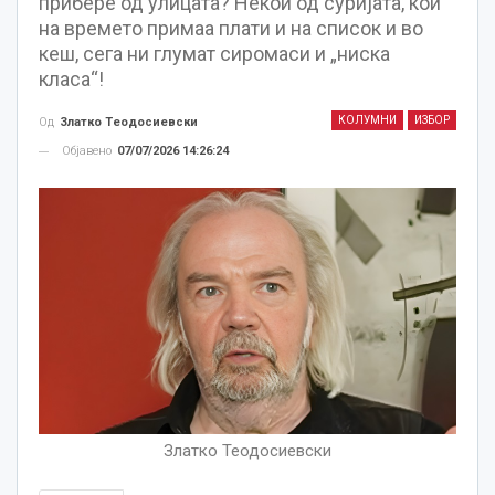
прибере од улицата? Некои од суријата, кои
на времето примаа плати и на список и во
кеш, сега ни глумат сиромаси и „ниска
класа“!
КОЛУМНИ
ИЗБОР
Од
Златко Теодосиевски
Објавено
07/07/2026 14:26:24
Златко Теодосиевски