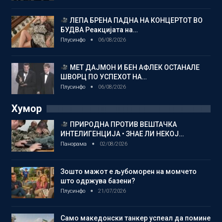
ЛЕПА БРЕНА ПАДНА НА КОНЦЕРТОТ ВО
БУДВА Реакцијата на…
Плусинфо
06/08/2026
МЕТ ДАЈМОН И БЕН АФЛЕК ОСТАНАЛЕ
ШВОРЦ ПО УСПЕХОТ НА…
Плусинфо
06/08/2026
Хумор
ПРИРОДНА ПРОТИВ ВЕШТАЧКА
ИНТЕЛИГЕНЦИЈА • ЗНАЕ ЛИ НЕКОЈ…
Панорама
02/08/2026
Зошто мажот е љубоморен на момчето
што одржува базени?
Плусинфо
21/07/2026
Само македонски танкер успеал да помине