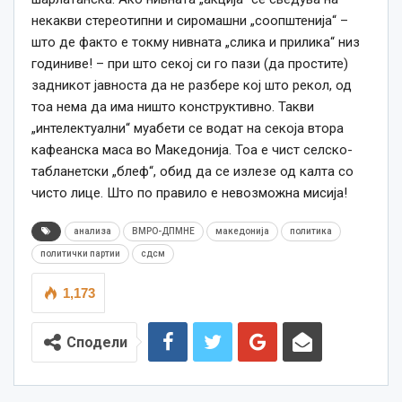
некакви стереотипни и сиромашни „соопштенија“ –
што де факто е токму нивната „слика и прилика“ низ
годиниве! – при што секој си го пази (да простите)
задникот јавноста да не разбере кој што рекол, од
тоа нема да има ништо конструктивно. Такви
„интелектуални“ муабети се водат на секоја втора
кафеанска маса во Македонија. Тоа е чист селско-
табланетски „блеф“, обид да се излезе од калта со
чисто лице. Што по правило е невозможна мисија!
анализа
ВМРО-ДПМНЕ
македонија
политика
политички партии
сдсм
1,173
Сподели