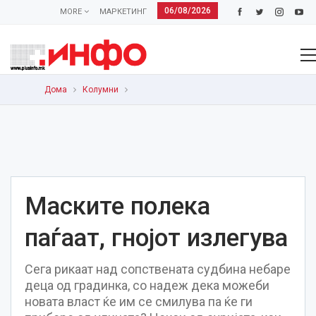
06/08/2026
MORE
МАРКЕТИНГ
Дома
Колумни
Маските полека
паѓаат, гнојот излегува
Сега рикаат над сопствената судбина небаре
деца од градинка, со надеж дека можеби
новата власт ќе им се смилува па ќе ги