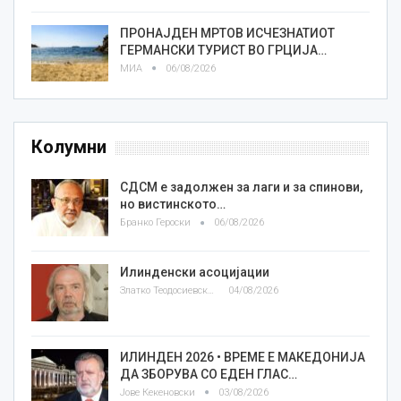
ПРОНАЈДЕН МРТОВ ИСЧЕЗНАТИОТ
ГЕРМАНСКИ ТУРИСТ ВО ГРЦИЈА…
МИА
06/08/2026
Колумни
СДСМ е задолжен за лаги и за спинови,
но вистинското…
Бранко Героски
06/08/2026
Илинденски асоцијации
Златко Теодосиевски
04/08/2026
ИЛИНДЕН 2026 • ВРЕМЕ Е МАКЕДОНИЈА
ДА ЗБОРУВА СО ЕДЕН ГЛАС…
Јове Кекеновски
03/08/2026