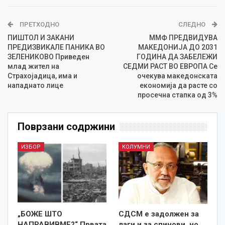
ПРЕТХОДНО
СЛЕДНО
ПИШТОЛ И ЗАКАНИ
ММФ ПРЕДВИДУВА
ПРЕДИЗВИКАЛЕ ПАНИКА ВО
МАКЕДОНИЈА ДО 2031
ЗЕЛЕНИКОВО Приведен
ГОДИНА ДА ЗАБЕЛЕЖИ
млад жител на
СЕДМИ РАСТ ВО ЕВРОПА Се
Страхојадица, има и
очекува македонската
нападнато лице
економија да расте со
просечна стапка од 3%
Поврзани содржини
ИЗБОР
КОЛУМНИ
„БОЖЕ ШТО
СДСМ е задолжен за
НАПРАВИВМЕ?“ Првата
лаги и за спинови, но