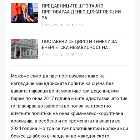
ПРЕДАВНИЦИТЕ ШТО ТАЈНО
ПРЕГОВАРАА ДЕНЕС ДРЖАТ ЛЕКЦИИ
ЗА…
Плусинфо
06/08/2026
ПОСТАВЕНИ СЕ ЦВРСТИ ТЕМЕЛИ ЗА
ЕНЕРГЕТСКА НЕЗАВИСНОСТ НА…
Плусинфо
06/08/2026
Можеме само да претпоставуваме како ќе
изгледаше македонската политичка сцена без
ваквите пијавици во изминативе три децении, или
барем по онаа 2017 година и сите идиотизми што тие
ги пласираа во јавноста во полза на страотно
штетните политики на онаа криминално-коруптивна
коалиција, а особено и по промената на власта во
2024 година. Но тоа се тие политикантски крлежи кои
беа/се длабоко вгнездени во македонското