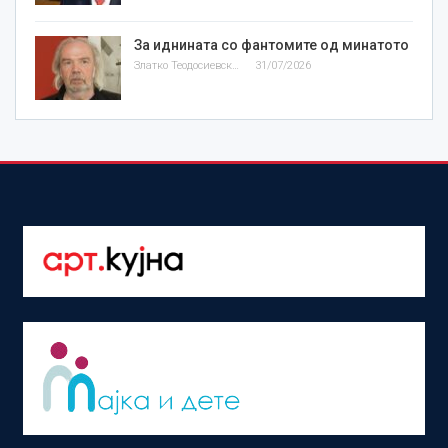
За иднината со фантомите од минатото
Златко Теодосиевски
31/07/2026