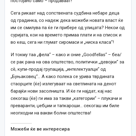
постојано само – продаваат!
Сега рикаат над сопствената судбина небаре деца
од градинка, со надеж дека можеби новата власт ќе
им се смилува па ќе ги прибере од улицата? Некои од
суријата, кои на времето примаа плати и на список и
во кеш, сега ни глумат сиромаси и „ниска класа“!
И токму таа „фела“ – како и оние „Goodfellas“ – беа/
се рак рана на ова општество, политички „девојки“ за
сѐ, купи-продај групација, „интелектуалци“ од
„Буњаковец“… А како полека се урива тврдината
стаорците (ќе) излегуваат на светлината на денот
барајќи нови засолништа. И ќе ги најдат, кај нас
секогаш (ќе) ги има за такви „категории“ – плукачи и
преваранти, џебџии и тапкароши… секогаш им биле
неопходни на вакви болни општества!
Можеби ќе ве интересира