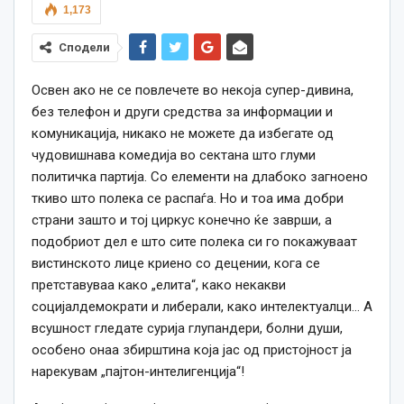
1,173
Сподели
Освен ако не се повлечете во некоја супер-дивина,
без телефон и други средства за информации и
комуникација, никако не можете да избегате од
чудовишнава комедија во сектана што глуми
политичка партија. Со елементи на длабоко загноено
ткиво што полека се распаѓа. Но и тоа има добри
страни зашто и тој циркус конечно ќе заврши, а
подобриот дел е што сите полека си го покажуваат
вистинското лице криено со децении, кога се
претставуваа како „елита“, како некакви
социјалдемократи и либерали, како интелектуалци… А
всушност гледате сурија глупандери, болни души,
особено онаа збирштина која јас од пристојност ја
нарекувам „пајтон-интелигенција“!