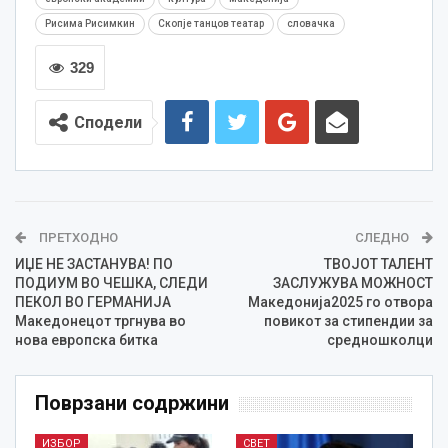
Рисима Рисимкин
Скопје танцов театар
словачка
329
Сподели
ПРЕТХОДНО
СЛЕДНО
ИЏЕ НЕ ЗАСТАНУВА! ПО
ТВОЈОТ ТАЛЕНТ
ПОДИУМ ВО ЧЕШКА, СЛЕДИ
ЗАСЛУЖУВА МОЖНОСТ
ПЕКОЛ ВО ГЕРМАНИЈА
Македонија2025 го отвора
Македонецот тргнува во
повикот за стипендии за
нова европска битка
средношколци
Поврзани содржини
ИЗБОР
СВЕТ