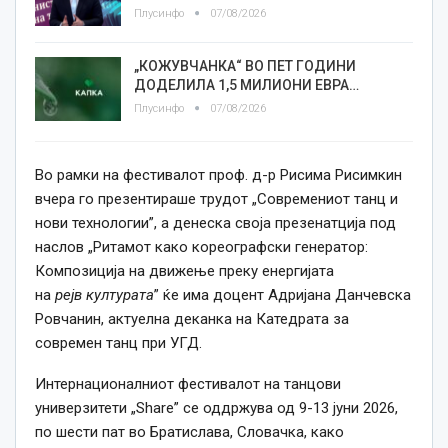
Плусинфо
07/08/2026
„КОЖУВЧАНКА“ ВО ПЕТ ГОДИНИ
ДОДЕЛИЛА 1,5 МИЛИОНИ ЕВРА…
Плусинфо
07/08/2026
Во рамки на фестивалот проф. д-р Рисима Рисимкин
вчера го презентираше трудот „Современиот танц и
нови технологии”, а денеска своја презенатција под
наслов „Ритамот како кореографски генератор:
Композиција на движење преку енергијата
на
рејв
културата
” ќе има доцент Адријана Данчевска
Ровчанин, актуелна деканка на Катедрата за
современ танц при УГД.
Интернационалниот фестивалот на танцови
универзитети „Share” се оддржува од 9-13 јуни 2026,
по шести пат во Братислава, Словачка, како