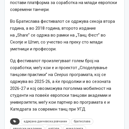
постави платформа за соработка на млади европски
современи танчери.
Во Братислава фестивалот се одржува секоја втора
година, а во 2018 година, второто издание
на „Share” се одржа во рамки на „Танц Фест” во
Скопје и Штип, со учество на преку сто млади
уметници и професори.
Од фестивалот произлегуваат голем број на
соработки, меѓу кои е и проектот „Споделување
танцови практики” на
Ceepus
програмата, кој се
одржува во 2025-26, а ќе продолжи и во сезоната
2026-27 и кој овозможува поголема мобилност на
студенти на повеќе европски танцови академии и
универзитети, меѓу кои партнер во програмата е и
Катедрата за современ танц при УГД.
адријана данчевска ровчанин
братислава
европски академии
култура
македонија