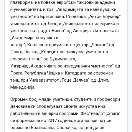
платформа на повеќе европски танцови академии
и универзитети, и тоа: „Академијата за изведувачки
уметности” во Братислава, Словачка; „Антон Брукнер”
универзитетот од Линц и „Универзитетот за музика и
уметност на Градот Виена” од Австрија; Литванската
„Академија за музика и
театар”; Конзерваториумскиот центар „Данкан” од
Прага, Чешка; „Колеџот за циркуска уметност и
современ танц” од Будимпешта,
Унгарија; „Академијата за изведувачки уметности” од
Прага, Република Чешка и Катедрата за современ
танц при Универзитетот „Гоце Делчев” од Штип,
Македонија.
Огромен број млади уметници, студенти и професори
деновиве ги споделуваат своите искуства низ
работилници и вечерни програми. Фестивалот „Share”
се формираше во 2017 година, кога за прв пат се
одржа во Братислава, Словачка, со цел да се