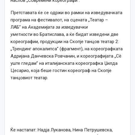
наслов „Современи кореографи”.
Претставата ќе се одржи во рамки на изведувачката
програма на фестивалот, на сцената „Театар –
ЛАБ” на
Академијата за изведувачки
уметности
во Братислава, а ќе бидат изведени две
кореографии, продукции на Скопје танцов театар 2:
„Трендинг апокалипса” (фрагмент), на кореографката
Адријана Данчевска Ровчанин, и кореографијата „Сè
уште гледам” на италијанската кореографка Џилда
Цесарио, која беше гостин кореограф на Скопје
танцовиот театар.
Ќе настапат: Надја Луканова, Нина Петрушевска,