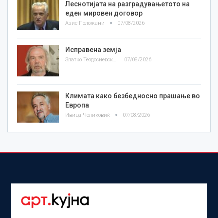
Леснотијата на разградувањетото на
еден мировен договор
Азис Положани
07/08/2026
Исправена земја
Златко Теодосиевски
07/08/2026
Климата како безбедносно прашање во
Европа
Ивица Челиковиќ
07/08/2026