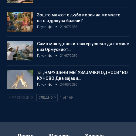
Зошто мажот е љубоморен на момчето
што одржува базени?
Плусинфо
21/07/2026
Само македонски танкер успеал да помине
низ Ормускиот…
Плусинфо
21/07/2026
„НАРУШЕНИ МЕЃУЗАЈАЧКИ ОДНОСИ“ ВО
КУНОВО Два зајаци…
Плусинфо
24/05/2026
ПРЕТХОДНО
СЛЕДНО
1 of 169
Промо
Магазин
Здравје