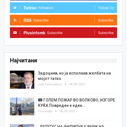
Twitter
Followers
Follow Us
RSS
Subscribe
Subscribe
Plusinfomk
Subscribe
Subscribe
Најчитани
Задоцнив, но ја исполнив желбата на
мојот татко
Јове Кекеновски
08/08/2026
ГОЛЕМ ПОЖАР ВО ВОЛКОВО, ИЗГОРЕ
КУЌА Повреден е еден…
Плусинфо
08/08/2026
„ДЕТЕТО“ НА ФИЛИПЧЕ Е ВНУК НА