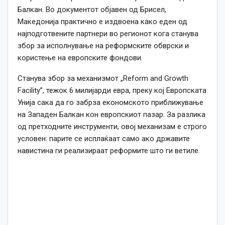
Балкан. Во документот објавен од Брисел,
Македонија практично е издвоена како еден од
најподготвените партнери во регионот кога станува
збор за исполнување на реформските обврски и
користење на европските фондови.
Станува збор за механизмот „Reform and Growth
Facility”, тежок 6 милијарди евра, преку кој Европската
Унија сака да го забрза економското приближување
на Западен Балкан кон европскиот пазар. За разлика
од претходните инструменти, овој механизам е строго
условен: парите се исплаќаат само ако државите
навистина ги реализираат реформите што ги ветиле.