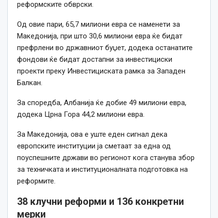
реформските обврски.
Од овие пари, 65,7 милиони евра се наменети за
Македонија, при што 30,6 милиони евра ќе бидат
префрлени во државниот буџет, додека останатите
фондови ќе бидат достапни за инвестициски
проекти преку Инвестициската рамка за Западен
Балкан.
За споредба, Албанија ќе добие 49 милиони евра,
додека Црна Гора 44,2 милиони евра.
За Македонија, ова е уште еден сигнал дека
европските институции ја сметаат за една од
поуспешните држави во регионот кога станува збор
за техничката и институционалната подготовка на
реформите.
38 клучни реформи и 136 конкретни
мерки