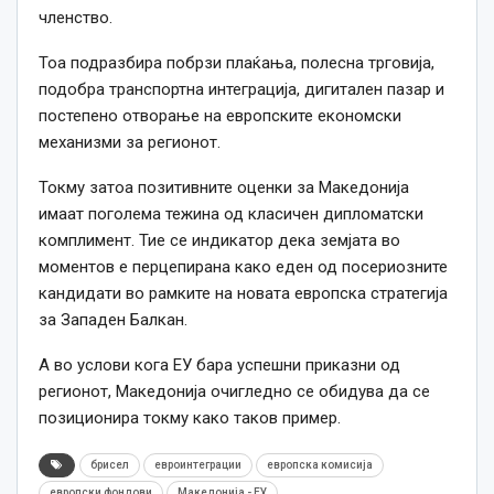
членство.
Тоа подразбира побрзи плаќања, полесна трговија,
подобра транспортна интеграција, дигитален пазар и
постепено отворање на европските економски
механизми за регионот.
Токму затоа позитивните оценки за Македонија
имаат поголема тежина од класичен дипломатски
комплимент. Тие се индикатор дека земјата во
моментов е перцепирана како еден од посериозните
кандидати во рамките на новата европска стратегија
за Западен Балкан.
А во услови кога ЕУ бара успешни приказни од
регионот, Македонија очигледно се обидува да се
позиционира токму како таков пример.
брисел
евроинтеграции
европска комисија
европски фондови
Македонија - ЕУ