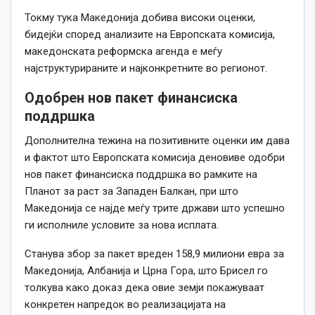
Токму тука Македонија добива високи оценки,
бидејќи според анализите на Европската комисија,
македонската реформска агенда е меѓу
најструктурираните и најконкретните во регионот.
Одобрен нов пакет финансиска
поддршка
Дополнителна тежина на позитивните оценки им дава
и фактот што Европската комисија деновиве одобри
нов пакет финансиска поддршка во рамките на
Планот за раст за Западен Балкан, при што
Македонија се најде меѓу трите држави што успешно
ги исполниле условите за нова исплата.
Станува збор за пакет вреден 158,9 милиони евра за
Македонија, Албанија и Црна Гора, што Брисел го
толкува како доказ дека овие земји покажуваат
конкретен напредок во реализацијата на