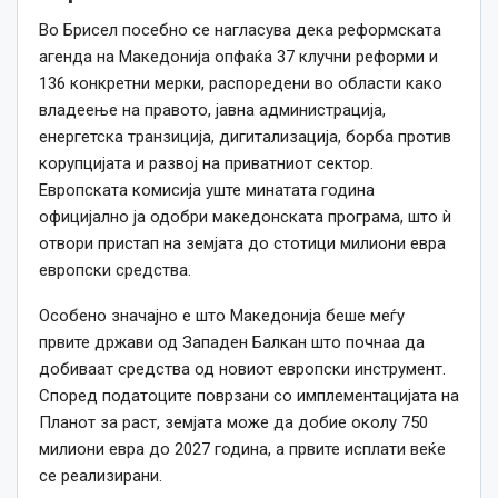
Во Брисел посебно се нагласува дека реформската
агенда на Македонија опфаќа 37 клучни реформи и
136 конкретни мерки, распоредени во области како
владеење на правото, јавна администрација,
енергетска транзиција, дигитализација, борба против
корупцијата и развој на приватниот сектор.
Европската комисија уште минатата година
официјално ја одобри македонската програма, што ѝ
отвори пристап на земјата до стотици милиони евра
европски средства.
Особено значајно е што Македонија беше меѓу
првите држави од Западен Балкан што почнаа да
добиваат средства од новиот европски инструмент.
Според податоците поврзани со имплементацијата на
Планот за раст, земјата може да добие околу 750
милиони евра до 2027 година, а првите исплати веќе
се реализирани.