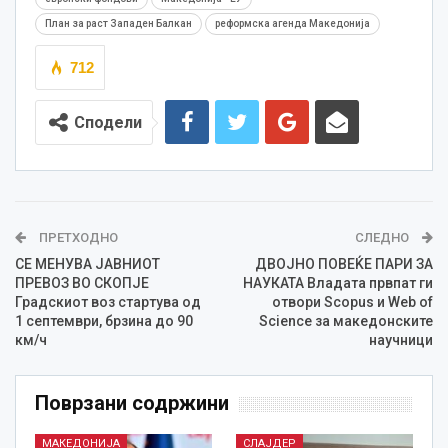
План за раст Западен Балкан
реформска агенда Македонија
712
Сподели
ПРЕТХОДНО
СЛЕДНО
СЕ МЕНУВА ЈАВНИОТ
ДВОЈНО ПОВЕЌЕ ПАРИ ЗА
ПРЕВОЗ ВО СКОПЈЕ
НАУКАТА Владата првпат ги
Градскиот воз стартува од
отвори Scopus и Web of
1 септември, брзина до 90
Science за македонските
км/ч
научници
Поврзани содржини
МАКЕДОНИЈА
СЛАЈДЕР