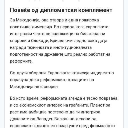
Повеќе од дипломатски комплимент
За Македонија, ова отвора и една поширока
политичка димензија. Во период кога европските
интеграции често се заложници на билатерални
спорови и блокади, Брисел очигледно сака да ја
награди техничката и институционалната
подготвеност на државите што реално работат на
реформите.
Со други зборови, Европската комисија индиректно
порачува дека реформскиот капацитет на
Македонија не е спорен.
Во исто време, реформската агенда е тесно поврзана
и со економскиот интерес на граѓаните. Планот за
раст има амбиција постепено да ги интегрира
државите од Западен Балкан во делови од
европскиот единствен пазар уште пред формалното