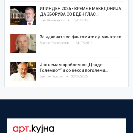
ИЛИНДЕН 2026 • ВРЕМЕ Е МАКЕДОНИЈА
ДА ЗБОРУВА СО ЕДЕН ГЛАС…
Јове Кекеновски
03/08/2026
За иднината со фантомите од минатото
Златко Теодосиевски
31/07/2026
Јас немам проблем со „Цанде
Големиот“ и со некои поголеми…
Бранко Героски
30/07/2026