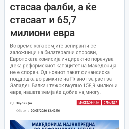
стасаа фалби, а ќе
стасаат и 65,7
милиони евра
Во време кога земјите аспиранти се
заложници на билатерални спорови,
Европската комисија индиректно порачува
дека реформскиот капацитет на Македонија
не е спорен. Од новиот пакет финансиска
поддршка во рамките на Планот за раст за
Западен Балкан тежок вкупно 158,9 милиони
евра, нашата земја ќе добие најмногу.
МАКЕДОНИЈА
СЛАЈДЕР
Од
Плусинфо
Објавено
20/05/2026 13:42:56