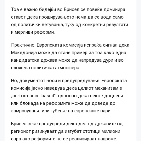
Тоа е важно бидејќи во Брисел сè повеќе доминира
ставот дека проширувањето нема да се води само
од политички ветувања, туку од конкретни резултати
и мерливи реформи.
Практично, Европската комисија испраќа сигнал дека
Македонија може да стане пример за тоа како една
кандидатска држава може да напредува дури и во
сложена политичка атмосфера.
Но, документот носи и предупредување. Европската
комисија јасно наведува дека целиот механизам е
„performance-based”, односно дека секое доцнење
или блокада на реформите може да доведе до
замрзнување или губење на европските пари.
Брисел веќе предупреди дека дел од државите од
регионот ризикуваат да изгубат стотици милиони
евра ако реформите не се реализираат навреме.