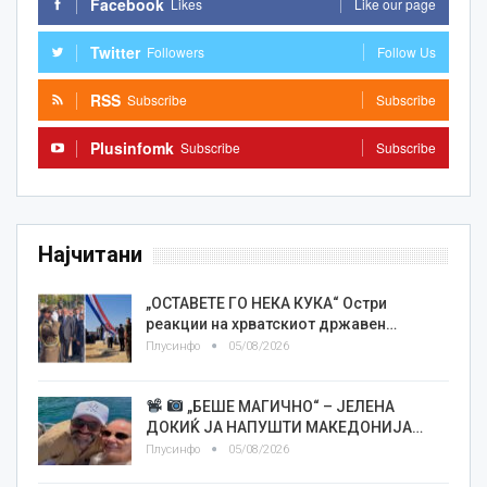
Facebook
Likes
Like our page
Twitter
Followers
Follow Us
RSS
Subscribe
Subscribe
Plusinfomk
Subscribe
Subscribe
Најчитани
„ОСТАВЕТЕ ГО НЕКА КУКА“ Остри
реакции на хрватскиот државен…
Плусинфо
05/08/2026
„БЕШЕ МАГИЧНО“ – ЈЕЛЕНА
ДОКИЌ ЈА НАПУШТИ МАКЕДОНИЈА…
Плусинфо
05/08/2026