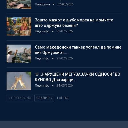
Панорама
02/08/2026
Зошто мажот е љубоморен на момчето
што одржува базени?
Плусинфо
21/07/2026
Само македонски танкер успеал да помине
низ Ормускиот…
Плусинфо
21/07/2026
„НАРУШЕНИ МЕЃУЗАЈАЧКИ ОДНОСИ“ ВО
КУНОВО Два зајаци…
Плусинфо
24/05/2026
ПРЕТХОДНО
СЛЕДНО
1 of 169