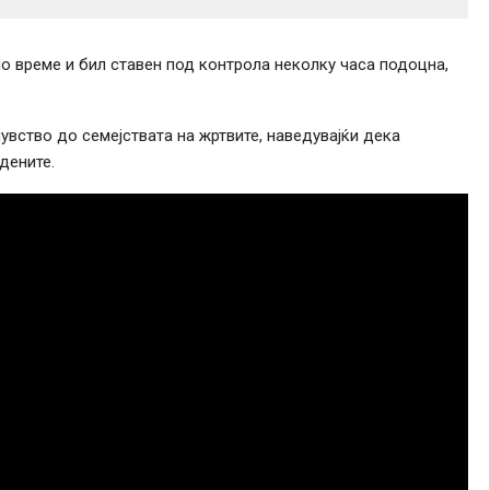
но време и бил ставен под контрола неколку часа подоцна,
вство до семејствата на жртвите, наведувајќи дека
дените.