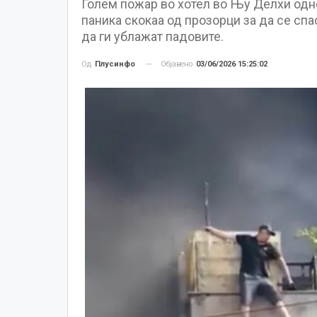
Голем пожар во хотел во Њу Делхи одне
паника скокаа од прозорци за да се спа
да ги ублажат падовите.
Објавено
03/06/2026 15:25:02
Од
Плусинфо