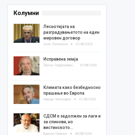
Колумни
Леснотијата на
разградувањетото на еден
мировен договор
Азис Положани
07/08/2026
Исправена земја
Златко Теодосиевски
07/08/2026
Климата како безбедносно
прашање во Европа
Ивица Челиковиќ
07/08/2026
СДСМ е задолжен за лаги и
за спинови, но
вистинското…
Бранко Героски
06/08/2026