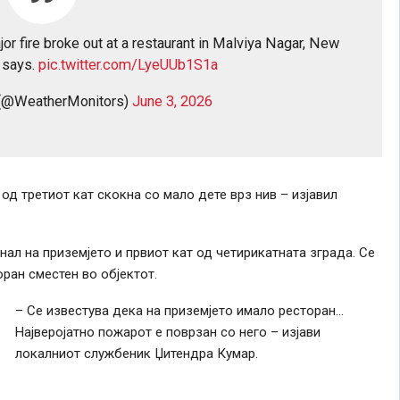
jor fire broke out at a restaurant in Malviya Nagar, New
s says.
pic.twitter.com/LyeUUb1S1a
 (@WeatherMonitors)
June 3, 2026
 од третиот кат скокна со мало дете врз нив – изјавил
ал на приземјето и првиот кат од четирикатната зграда. Се
ран сместен во објектот.
– Се известува дека на приземјето имало ресторан…
Најверојатно пожарот е поврзан со него – изјави
локалниот службеник Џитендра Кумар.