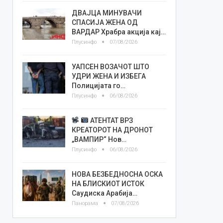
ДВАЈЦА МИНУВАЧИ
СПАСИЈА ЖЕНА ОД
ВАРДАР Храбра акција кај…
Плусинфо
07/08/2026
УАПСЕН ВОЗАЧОТ ШТО
УДРИ ЖЕНА И ИЗБЕГА
Полицијата го…
Плусинфо
06/08/2026
АТЕНТАТ ВРЗ
КРЕАТОРОТ НА ДРОНОТ
„ВАМПИР“ Нов…
Плусинфо
06/08/2026
НОВА БЕЗБЕДНОСНА ОСКА
НА БЛИСКИОТ ИСТОК
Саудиска Арабија…
Панорама
07/08/2026