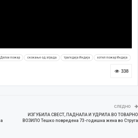
 Делхи пожар
скокање од зграда
трагедија Индија
хотел пожар Индија
338
СЛЕДНО
ИЗГУБИЛА СВЕСТ, ПАДНАЛА И УДРИЛА ВО ТОВАРНО
на
ВОЗИЛО Тешко повредена 73-годишна жена во Струга