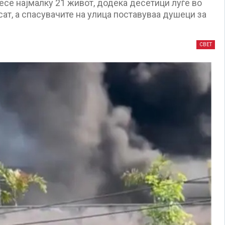
се најмалку 21 живот, додека десетици луѓе во
сат, а спасувачите на улица поставуваа душеци за
СВЕТ