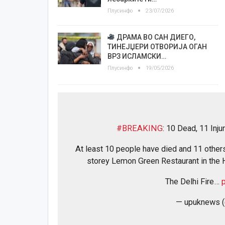
Плусинфо
23/07/2026
ДРАМА ВО САН ДИЕГО,
ТИНЕЈЏЕРИ ОТВОРИЈА ОГАН
ВРЗ ИСЛАМСКИ…
Плусинфо
19/05/2026
#BREAKING
: 10 Dead, 11 Inju
At least 10 people have died and 11 others 
storey Lemon Green Restaurant in the
The Delhi Fire…
— upuknews 