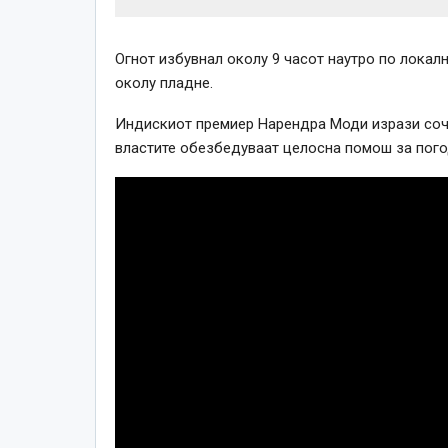
Огнот избувнал околу 9 часот наутро по локал
околу пладне.
Индискиот премиер Нарендра Моди изрази сочу
властите обезбедуваат целосна помош за пого