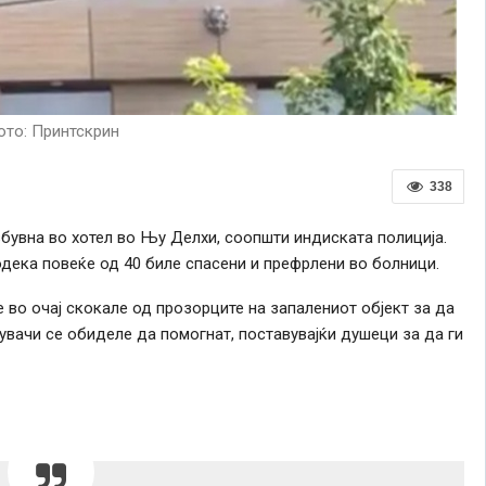
то: Принтскрин
338
збувна во хотел во Њу Делхи, соопшти индиската полиција.
одека повеќе од 40 биле спасени и префрлени во болници.
 во очај скокале од прозорците на запалениот објект за да
увачи се обиделе да помогнат, поставувајќи душеци за да ги