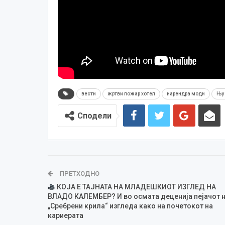
вести
жртви пожар хотел
нарендра моди
Њу
Сподели
ПРЕТХОДНО
КOJA E ТАЈНАТА НА МЛАДЕШКИОТ ИЗГЛЕД НА
ВЛАДО КАЛЕМБЕР? И во осмата деценија пејачот 
„Сребрени крила“ изгледа како на почетокот на
кариерата