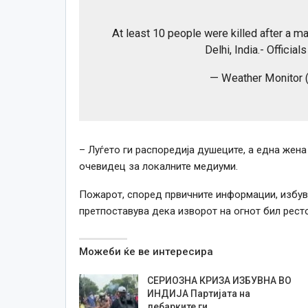
At least 10 people were killed after a ma
Delhi, India.- Official
— Weather Monitor
– Луѓето ги распоредија душеците, а една жена
очевидец за локалните медиуми.
Пожарот, според првичните информации, избувн
претпоставува дека изворот на огнот бил ресто
Можеби ќе ве интересира
СЕРИОЗНА КРИЗА ИЗБУВНА ВО
ИНДИЈА Партијата на
лебарките ги…