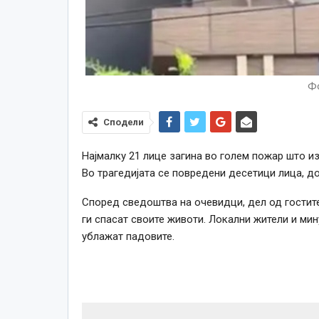
Фо
Сподели
Најмалку 21 лице загина во голем пожар што и
Во трагедијата се повредени десетици лица, д
Според сведоштва на очевидци, дел од гостите
ги спасат своите животи. Локални жители и мин
ублажат падовите.