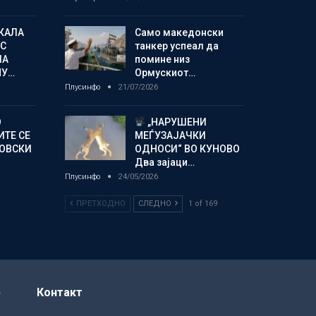
КАЛА
Само македонски
С
танкер успеал да
ЛА
помине низ
МУ…
Ормускиот…
Плусинфо
21/07/2026
О
„НАРУШЕНИ
ИТЕ СЕ
МЕЃУЗАЈАЧКИ
НОВСКИ
ОДНОСИ“ ВО КУНОВО
Два зајаци…
Плусинфо
24/05/2026
ПРЕТХОДНО
СЛЕДНО
1 of 169
р
Контакт