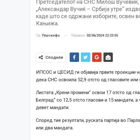
Претседателот на СНС Милош Вучевиќ, 
„Александар Вучиќ – Србија утре“ издв
каде што се одржани изборите, освен во
Кањижа.
Објавено
02/06/2024 22:23:55
Од
Плусинфо
Сподели
ИПСОС и ЦЕСИД ги објавија првите проекции на
дека СНС освоила 52,9 отсто од гласовите или 
Листата „Крени промени“ освои 17 отсто од гла
Белград“ со 12,5 отсто гласови и 15 мандати, а 
девет мандати.
Според тие резултати, руската партија во Парл
или два мандата.