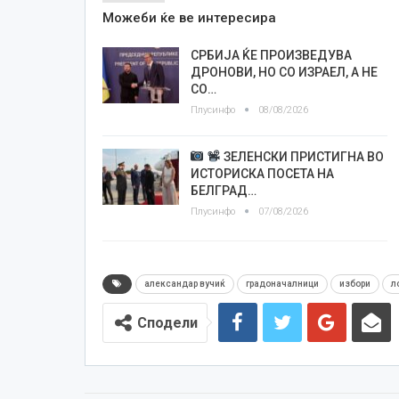
Можеби ќе ве интересира
СРБИЈА ЌЕ ПРОИЗВЕДУВА
ДРОНОВИ, НО СО ИЗРАЕЛ, А НЕ
СО…
Плусинфо
08/08/2026
ЗЕЛЕНСКИ ПРИСТИГНА ВО
ИСТОРИСКА ПОСЕТА НА
БЕЛГРАД…
Плусинфо
07/08/2026
александар вучиќ
градоначалници
избори
л
Сподели