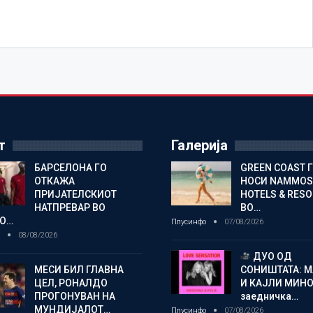
т
Галерија
БАРСЕЛОНА ГО
GREEN COAST 
ОТКАЖА
НОСИ NAMMOS
ПРИЈАТЕЛСКИОТ
HOTELS & RES
НАТПРЕВАР ВО
ВО…
О…
Плусинфо
07/08/2026
о
08/08/2026
ДУО ОД
МЕСИ БИЛ ГЛАВНА
СОНИШТАТА: 
ЦЕЛ, РОНАЛДО
И КАЈЛИ МИНО
ПРОГОНУВАН НА
заедничка…
МУНДИЈАЛОТ…
Плусинфо
07/08/2026