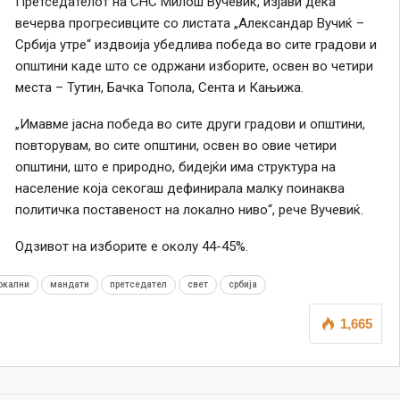
Претседателот на СНС Милош Вучевиќ, изјави дека
вечерва прогресивците со листата „Александар Вучиќ –
Србија утре“ издвоија убедлива победа во сите градови и
општини каде што се одржани изборите, освен во четири
места – Тутин, Бачка Топола, Сента и Кањижа.
„Имавме јасна победа во сите други градови и општини,
повторувам, во сите општини, освен во овие четири
општини, што е природно, бидејќи има структура на
население која секогаш дефинирала малку поинаква
политичка поставеност на локално ниво“, рече Вучевиќ.
Одзивот на изборите е околу 44-45%.
окални
мандати
претседател
свет
србија
1,665