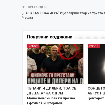
ПРЕТХОДНО
„ЈА САКАМ ОВАА ИГРА“ Иџе заврши втор на трката 
Чешка
Поврзани содржини
ИЗБОР
ИЗБОР
TEПАЧИ И ДИЛЕРИ, ТОА СЕ
СОНЦЕТО 
„ДЕЦАТА“ НА СДСМ
АВГУСТ Ш
Манасиевски пак ги прозва
центарот
Ефтимов и Стојанов…