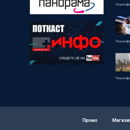
Плусинф
Плусинф
Плусинф
Промо
Магази