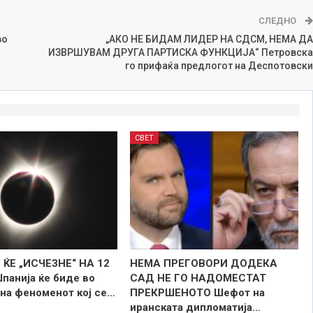
СЛЕДНО
во
„АКО НЕ БИДАМ ЛИДЕР НА СДСМ, НЕМА ДА
ИЗВРШУВАМ ДРУГА ПАРТИСКА ФУНКЦИЈА“ Петровска
го прифаќа предлогот на Деспотовски
СВЕТ
ЌЕ „ИСЧЕЗНЕ“ НА 12
НЕМА ПРЕГОВОРИ ДОДЕКА
панија ќе биде во
САД НЕ ГО НАДОМЕСТАТ
 на феноменот кој се…
ПРЕКРШЕНОТО Шефот на
иранската дипломатија…