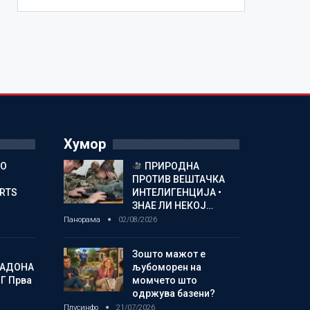
Хумор
ГО
ПРИРОДНА
ПРОТИВ ВЕШТАЧКА
ORTS
ИНТЕЛИГЕНЦИЈА •
ЗНАЕ ЛИ НЕКОЈ…
Панорама
02/08/2026
Зошто мажот е
МАДОНА
љубоморен на
Г Прва
момчето што
одржува базени?
Плусинфо
21/07/2026