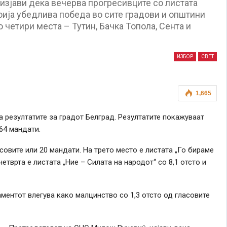
изјави дека вечерва прогресивците со листата
оија убедлива победа во сите градови и општини
 четири места – Тутин, Бачка Топола, Сента и
ИЗБОР
СВЕТ
1,665
 резултатите за градот Белград. Резултатите покажуваат
64 мандати.
совите или 20 мандати. На трето место е листата „Го бираме
четврта е листата „Ние – Силата на народот“ со 8,1 отсто и
аментот влегува како малцинство со 1,3 отсто од гласовите