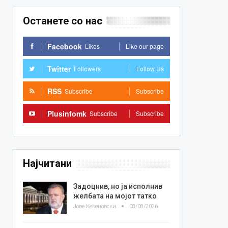
Останете со нас
Facebook
Likes
Like our page
Twitter
Followers
Follow Us
RSS
Subscribe
Subscribe
Plusinfomk
Subscribe
Subscribe
Најчитани
Задоцнив, но ја исполнив
желбата на мојот татко
Јове Кекеновски
08/08/2026