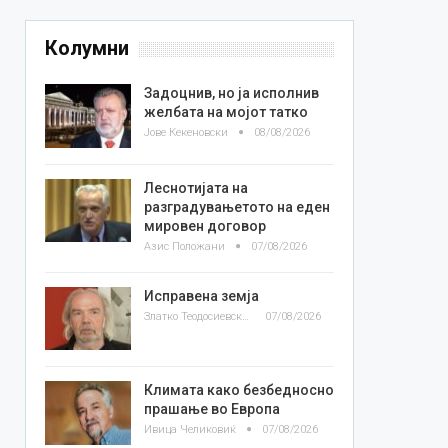
Колумни
Задоцнив, но ја исполнив
желбата на мојот татко
Јове Кекеновски
08/08/2026
Леснотијата на
разградувањетото на еден
мировен договор
Азис Положани
07/08/2026
Исправена земја
Златко Теодосиевски
07/08/2026
Климата како безбедносно
прашање во Европа
Ивица Челиковиќ
07/08/2026