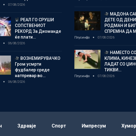
о
07/08/2026
МАДОНА СА
РЕАЛ ГО СРУШИ
ДЕТЕ ОД ДЕНИ
СОПСТВЕНИОТ
РОДМАН И БИ
РЕКОРД За Диоманде
СПРЕМНА ДА 
ќе плати…
Плусинфо
07/08/2026
о
06/08/2026
НАМЕСТО С
ВОЗНЕМИРУВАЧКО
КЛИМА, КИНЕЗ
Гром усмрти
ЛАДАТ СО ЏИ
фудбалер среде
ТИКВИ…
натпревар во…
Плусинфо
07/08/2026
о
06/08/2026
н
Здравје
Спорт
Импресум
Хумо