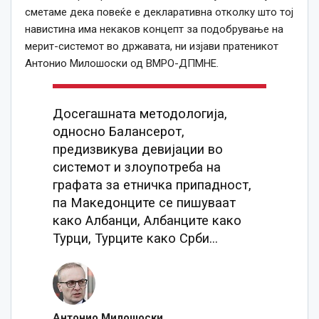
сметаме дека повеќе е декларативна отколку што тој
навистина има некаков концепт за подобрување на
мерит-системот во државата, ни изјави пратеникот
Антонио Милошоски од ВМРО-ДПМНЕ.
Досегашната методологија,
односно Балансерот,
предизвикува девијации во
системот и злоупотреба на
графата за етничка припадност,
па Македонците се пишуваат
како Албанци, Албанците како
Турци, Турците како Срби...
Антонио Милошоски