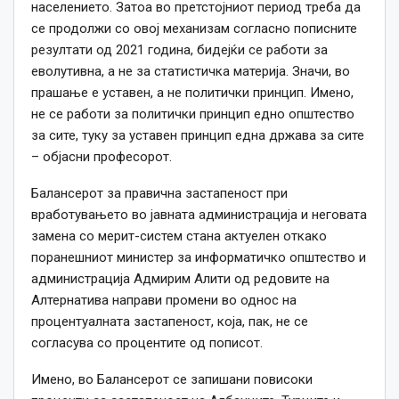
населението. Затоа во претстојниот период треба да
се продолжи со овој механизам согласно пописните
резултати од 2021 година, бидејќи се работи за
еволутивна, а не за статистичка материја. Значи, во
прашање е уставен, а не политички принцип. Имено,
не се работи за политички принцип едно општество
за сите, туку за уставен принцип една држава за сите
– објасни професорот.
Балансерот за правична застапеност при
вработувањето во јавната администрација и неговата
замена со мерит-систем стана актуелен откако
поранешниот министер за информатичко општество и
администрација Адмирим Алити од редовите на
Алтернатива направи промени во однос на
процентуалната застапеност, која, пак, не се
согласува со процентите од пописот.
Имено, во Балансерот се запишани повисоки