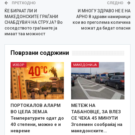
ПРЕТХОДНО
СЛЕДНО
ЌЕ БИРААТ ЛИ И
И МНОГУ ЗДРАВО НЕ Е НА
МАКЕДОНСКИТЕ ГРАЃАНИ
АРНО 8 здрави намирници
СНАБДУВАЧ НА СТРУЈА? Во
кои во преголема количина
соседството граѓаните ја
можат да бидат опасни
имаат таа можност
Поврзани содржини
ИЗБОР
МАКЕДОНИЈА
ПОРТОКАЛОВ АЛАРМ
МЕТЕЖ НА
ВО ЦЕЛА ЗЕМЈА
ТАБАНОВЦЕ, ЗА ВЛЕЗ
Температурите одат до
СЕ ЧЕКА 45 МИНУТИ
40 степени, можно е и
Зголемен сообраќај на
невреме
македонските…