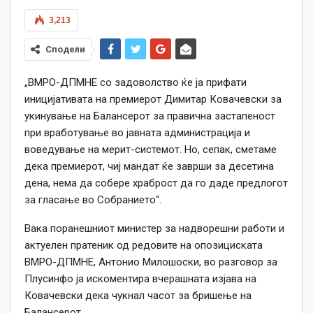
3,213
Сподели
„ВМРО-ДПМНЕ со задоволство ќе ја прифати
иницијативата на премиерот Димитар Ковачевски за
укинување на Балансерот за правична застапеност
при вработување во јавната администрација и
воведување на мерит-системот. Но, сепак, сметаме
дека премиерот, чиј мандат ќе заврши за десетина
дена, нема да собере храброст да го даде предлогот
за гласање во Собранието“.
Вака поранешниот министер за надворешни работи и
актуелен пратеник од редовите на опозициската
ВМРО-ДПМНЕ, Антонио Милошоски, во разговор за
Плусинфо ја искоментира вчерашната изјава на
Ковачевски дека чукнал часот за бришење на
Балансерот.