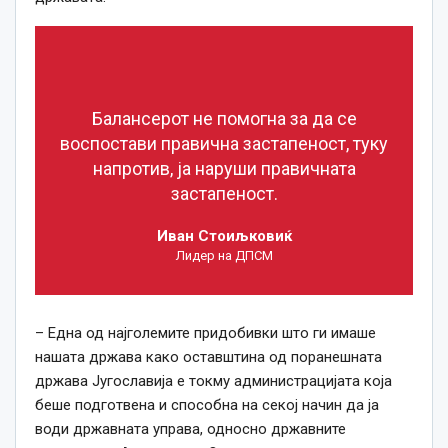
Балансерот не помогна за да се
воспостави правична застапеност, туку
напротив, ја наруши правичната
застапеност.
Иван Стоиљковиќ
Лидер на ДПСМ
– Една од најголемите придобивки што ги имаше
нашата држава како оставштина од поранешната
држава Југославија е токму администрацијата која
беше подготвена и способна на секој начин да ја
води државната управа, односно државните