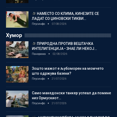
НАМЕСТО СО КЛИМА, КИНЕЗИТЕ СЕ
ЛАДАТ СО ЏИНОВСКИ ТИКВИ…
Плусинфо
07/08/2026
Хумор
ПРИРОДНА ПРОТИВ ВЕШТАЧКА
ИНТЕЛИГЕНЦИЈА • ЗНАЕ ЛИ НЕКОЈ…
Панорама
02/08/2026
Зошто мажот е љубоморен на момчето
што одржува базени?
Плусинфо
21/07/2026
Само македонски танкер успеал да помине
низ Ормускиот…
Плусинфо
21/07/2026