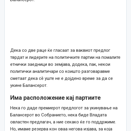
Дека со две раце ќе гласаат за ваквиот предлог
тврдат и лидерите на политичките партии на помалите
етнички заедници во земјава, додека, пак, некои
политички аналитичари со коишто разговаравме
сметаат дека сѐ уште не е дојдено време за да се
укине Балансерот.
Има расположение кај партиите
Нека го даде премиерот предлогот за укинување на
Балансерот во Собранието, нека биде Владата
овластен предлагач, а ние секако ќе го поддржиме.
Но, имаме резерва кон оваа негова изјава, за која