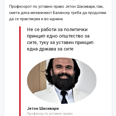
Професорот по уставно право Јетон Шасивари, пак,
смета дека механизмот Балансер треба да продолжи
да се практикува и во иднина.
Не се работи за политички
принцип едно општество за
сите, туку за уставен принцип
една држава за сите
Јетон Шасивари
Професор по уставно право