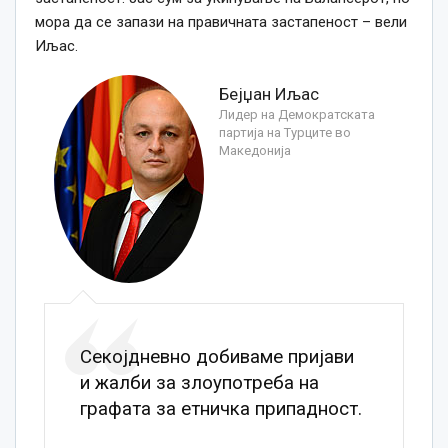
мора да се запази на правичната застапеност – вели
Иљас.
Бејџан Иљас
Лидер на Демократската
партија на Турците во
Македонија
Секојдневно добиваме пријави
и жалби за злоупотреба на
графата за етничка припадност.