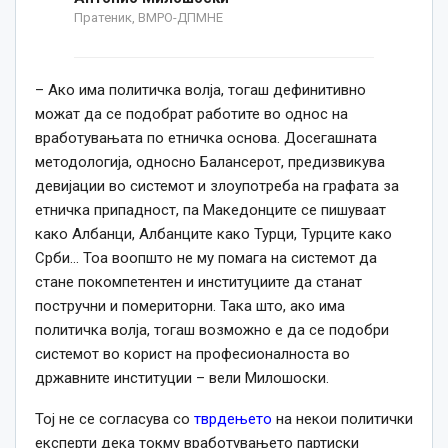
Пратеник, ВМРО-ДПМНЕ
– Ако има политичка волја, тогаш дефинитивно
можат да се подобрат работите во однос на
вработувањата по етничка основа. Досегашната
методологија, односно Балансерот, предизвикува
девијации во системот и злоупотреба на графата за
етничка припадност, па Македонците се пишуваат
како Албанци, Албанците како Турци, Турците како
Срби… Тоа воопшто не му помага на системот да
стане покомпетентен и институциите да станат
постручни и помериторни. Така што, ако има
политичка волја, тогаш возможно е да се подобри
системот во корист на професионалноста во
државните институции – вели Милошоски.
Тој не се согласува со
тврдењето
на некои политички
експерти дека токму вработувањето партиски