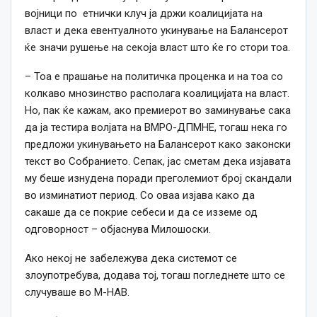
војници по етнички клуч ја држи коалицијата на
власт и дека евентуалното укинување на Балансерот
ќе значи рушење на секоја власт што ќе го стори тоа.
– Тоа е прашање на политичка проценка и на тоа со
колкаво мнозинство располага коалицијата на власт.
Но, пак ќе кажам, ако премиерот во заминување сака
да ја тестира волјата на ВМРО-ДПМНЕ, тогаш нека го
предложи укинувањето на Балансерот како законски
текст во Собранието. Сепак, јас сметам дека изјавата
му беше изнудена поради преголемиот број скандали
во изминатиот период. Со оваа изјава како да
сакаше да се покрие себеси и да се изземе од
одговорност – објаснува Милошоски.
Ако некој не забележува дека системот се
злоупотребува, додава тој, тогаш погледнете што се
случуваше во М-НАВ.