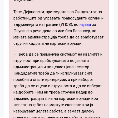
Трпе Дејановски, претседател на Синдикатот на
работниците од управата, правосудните органи и
здруженијата на граѓани (УПОЗ), во
изјава
за
Плусинфо рече дека со или без Балансер, во
јавната администрација треба да се вработуваат
стручни кадри, а не партиски војници.
– Треба да се применува системот на квалитет и
стручност при вработувањето во јавната
администрација и во целиот јавен сектор.
Кандидатите треба да ги исполнуваат сите
посебни и општи критериуми, а при изборот
треба да се оцени и стручноста и да се изберат
најдобрите. Нам ни треба стручен кадар во
администрацијата, не на партиски војници кои
живеат на грбот на малкуте експерти кои ја
извршуваат целата работа, а земаат далеку
пониска плата од оние кои не работат – изјави