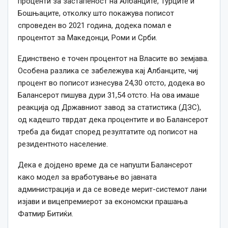
проценти за застапеност на Албанците, Турците и
Бошњаците, отколку што покажува пописот
спроведен во 2021 година, додека помал е
процентот за Македонци, Роми и Срби.
Единствено е точен процентот на Власите во земјава.
Особена разлика се забележува кај Албанците, чиј
процент во пописот изнесува 24,30 отсто, додека во
Балансерот пишува дури 31,54 отсто. На ова имаше
реакција од Државниот завод за статистика (ДЗС),
од кадешто тврдат дека процентите и во Балансерот
треба да бидат според резултатите од пописот на
резидентното население.
Дека е дојдено време да се напушти Балансерот
како модел за вработување во јавната
администрација и да се воведе мерит-системот лани
изјави и вицепремиерот за економски прашања
Фатмир Битиќи.