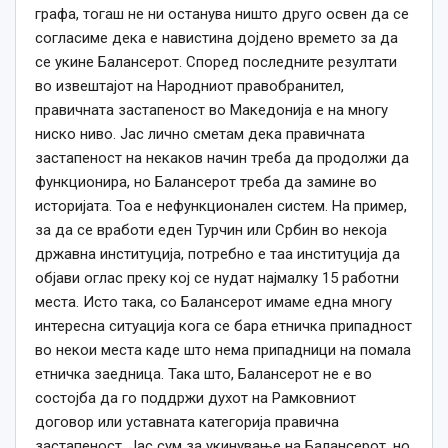
графа, тогаш не ни останува ништо друго освен да се
согласиме дека е навистина дојдено времето за да
се укине Балансерот. Според последните резултати
во извештајот на Народниот правобранител,
правичната застапеност во Македонија е на многу
ниско ниво. Јас лично сметам дека правичната
застапеност на некаков начин треба да продолжи да
функционира, но Балансерот треба да замине во
историјата. Тоа е нефункционален систем. На пример,
за да се вработи еден Турчин или Србин во некоја
државна институција, потребно е таа институција да
објави оглас преку кој се нудат најмалку 15 работни
места. Исто така, со Балансерот имаме една многу
интересна ситуација кога се бара етничка припадност
во некои места каде што нема припадници на помала
етничка заедница. Така што, Балансерот не е во
состојба да го поддржи духот на Рамковниот
договор или уставната категорија правична
застапеност. Јас сум за укинување на Балансерот, но