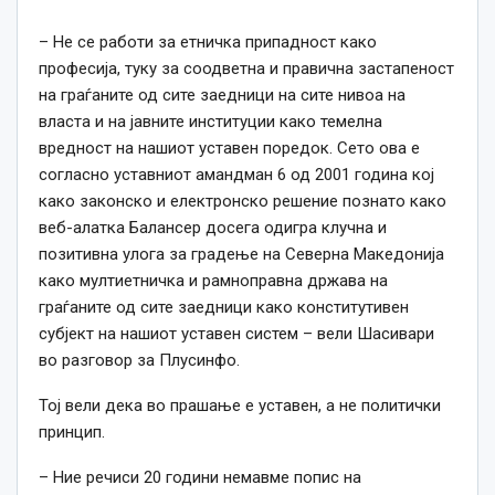
– Не се работи за етничка припадност како
професија, туку за соодветна и правична застапеност
на граѓаните од сите заедници на сите нивоа на
власта и на јавните институции како темелна
вредност на нашиот уставен поредок. Сето ова е
согласно уставниот амандман 6 од 2001 година кој
како законско и електронско решение познато како
веб-алатка Балансер досега одигра клучна и
позитивна улога за градење на Северна Македонија
како мултиетничка и рамноправна држава на
граѓаните од сите заедници како конститутивен
субјект на нашиот уставен систем – вели Шасивари
во разговор за Плусинфо.
Тој вели дека во прашање е уставен, а не политички
принцип.
– Ние речиси 20 години немавме попис на