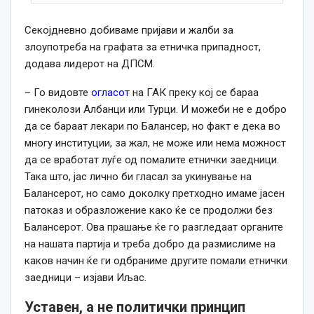
Секојдневно добиваме пријави и жалби за
злоупотреба на графата за етничка припадност,
додава лидерот на ДПСМ.
– Го видовте
огласот
на ГАК преку кој се бараа
гинеколози Албанци или Турци. И можеби не е добро
да се бараат лекари по Балансер, но факт е дека во
многу институции, за жал, не може или нема можност
да се вработат луѓе од помалите етнички заедници.
Така што, јас лично би гласал за укинување на
Балансерот, но само доколку претходно имаме јасен
патоказ и образложение како ќе се продолжи без
Балансерот. Ова прашање ќе го разгледаат органите
на нашата партија и треба добро да размислиме на
каков начин ќе ги одбраниме другите помали етнички
заедници – изјави Иљас.
Уставен, а не политички принцип