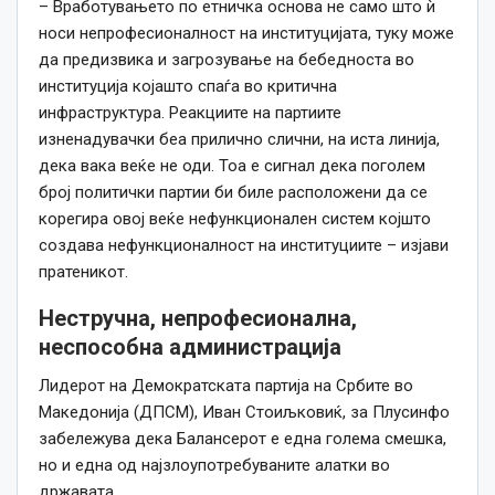
– Вработувањето по етничка основа не само што ѝ
носи непрофесионалност на институцијата, туку може
да предизвика и загрозување на бебедноста во
институција којашто спаѓа во критична
инфраструктура. Реакциите на партиите
изненадувачки беа прилично слични, на иста линија,
дека вака веќе не оди. Тоа е сигнал дека поголем
број политички партии би биле расположени да се
корегира овој веќе нефункционален систем којшто
создава нефункционалност на институциите – изјави
пратеникот.
Нестручна, непрофесионална,
неспособна администрација
Лидерот на Демократската партија на Србите во
Македонија (ДПСМ), Иван Стоиљковиќ, за Плусинфо
забележува дека Балансерот е една голема смешка,
но и една од најзлоупотребуваните алатки во
државата.