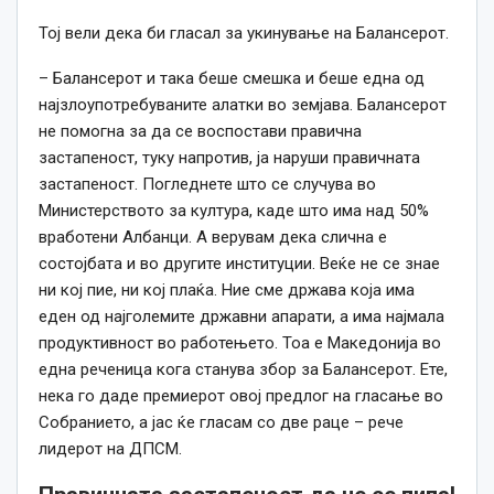
Тој вели дека би гласал за укинување на Балансерот.
– Балансерот и така беше смешка и беше една од
најзлоупотребуваните алатки во земјава. Балансерот
не помогна за да се воспостави правична
застапеност, туку напротив, ја наруши правичната
застапеност. Погледнете што се случува во
Министерството за култура, каде што има над 50%
вработени Албанци. А верувам дека слична е
состојбата и во другите институции. Веќе не се знае
ни кој пие, ни кој плаќа. Ние сме држава која има
еден од најголемите државни апарати, а има најмала
продуктивност во работењето. Тоа е Македонија во
една реченица кога станува збор за Балансерот. Ете,
нека го даде премиерот овој предлог на гласање во
Собранието, а јас ќе гласам со две раце – рече
лидерот на ДПСМ.