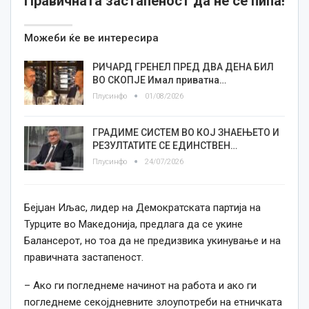
Правичната застапеност да не се пипа!
Можеби ќе ве интересира
РИЧАРД ГРЕНЕЛ ПРЕД ДВА ДЕНА БИЛ
ВО СКОПЈЕ Имал приватна…
Плусинфо
01/08/2026
ГРАДИМЕ СИСТЕМ ВО КОЈ ЗНАЕЊЕТО И
РЕЗУЛТАТИТЕ СЕ ЕДИНСТВЕН…
Плусинфо
24/07/2026
Бејџан Иљас, лидер на Демократската партија на
Турците во Македонија, предлага да се укине
Балансерот, но тоа да не предизвика укинување и на
правичната застапеност.
– Ако ги погледнеме начинот на работа и ако ги
погледнеме секојдневните злоупотреби на етничката