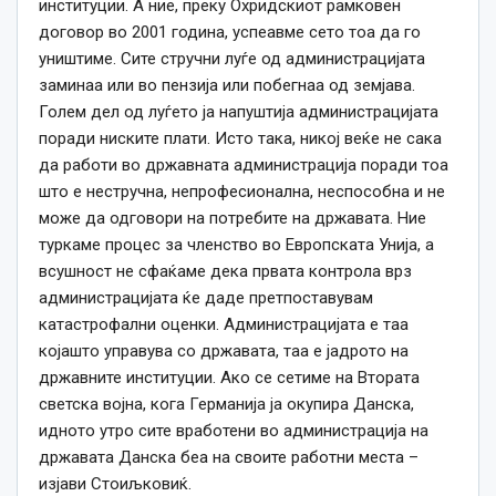
институции. А ние, преку Охридскиот рамковен
договор во 2001 година, успеавме сето тоа да го
уништиме. Сите стручни луѓе од администрацијата
заминаа или во пензија или побегнаа од земјава.
Голем дел од луѓето ја напуштија администрацијата
поради ниските плати. Исто така, никој веќе не сака
да работи во државната администрација поради тоа
што е нестручна, непрофесионална, неспособна и не
може да одговори на потребите на државата. Ние
туркаме процес за членство во Европската Унија, а
всушност не сфаќаме дека првата контрола врз
администрацијата ќе даде претпоставувам
катастрофални оценки. Администрацијата е таа
којашто управува со државата, таа е јадрото на
државните институции. Ако се сетиме на Втората
светска војна, кога Германија ја окупира Данска,
идното утро сите вработени во администрација на
државата Данска беа на своите работни места –
изјави Стоиљковиќ.