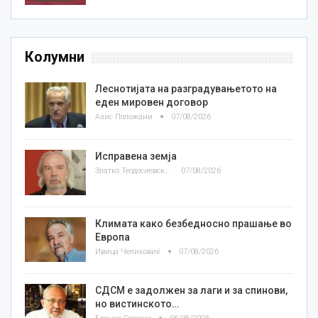
Колумни
Леснотијата на разградувањетото на
еден мировен договор
Азис Положани
07/08/2026
Исправена земја
Златко Теодосиевски
07/08/2026
Климата како безбедносно прашање во
Европа
Ивица Челиковиќ
07/08/2026
СДСМ е задолжен за лаги и за спинови,
но вистинското…