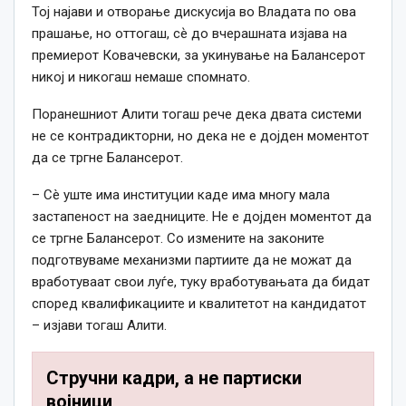
Тој најави и отворање дискусија во Владата по ова
прашање, но оттогаш, сѐ до вчерашната изјава на
премиерот Ковачевски, за укинување на Балансерот
никој и никогаш немаше спомнато.
Поранешниот Алити тогаш рече дека двата системи
не се контрадикторни, но дека не е дојден моментот
да се тргне Балансерот.
– Сè уште има институции каде има многу мала
застапеност на заедниците. Не е дојден моментот да
се тргне Балансерот. Со измените на законите
подготвуваме механизми партиите да не можат да
вработуваат свои луѓе, туку вработувањата да бидат
според квалификациите и квалитетот на кандидатот
– изјави тогаш Алити.
Стручни кадри, а не партиски
војници