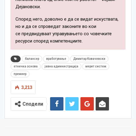
Дејановски.
Според него, доволно е да се видат искуствата,
но и да се спроведат законите во
кои
се
предвидуваат управувањето со човечките
ресурси според компетенциите.
балансер
вработување
Димитар Ковачевски
етничка основа
јавна администрација
мерит систем
премиер
3,213
Сподели