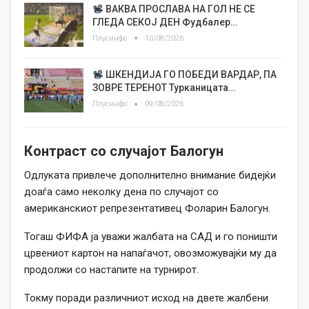
ВАКВА ПРОСЛАВА НА ГОЛ НЕ СЕ
ГЛЕДА СЕКОЈ ДЕН Фудбалер…
Плусинфо
10/08/2026
ШКЕНДИЈА ГО ПОБЕДИ ВАРДАР, ПА
ЗОВРЕ ТЕРЕНОТ Турканицата…
Плусинфо
09/08/2026
Контраст со случајот Балогун
Одлуката привлече дополнително внимание бидејќи
доаѓа само неколку дена по случајот со
американскиот репрезентативец Фоларин Балогун.
Тогаш ФИФА ја уважи жалбата на САД и го поништи
црвениот картон на напаѓачот, овозможувајќи му да
продолжи со настапите на турнирот.
Токму поради различниот исход на двете жалбени