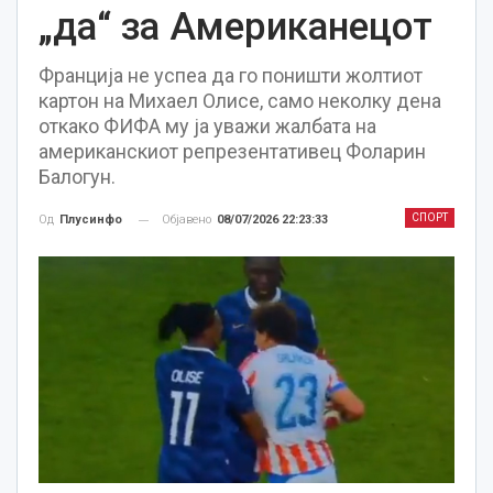
„да“ за Американецот
Франција не успеа да го поништи жолтиот
картон на Михаел Олисе, само неколку дена
откако ФИФА му ја уважи жалбата на
американскиот репрезентативец Фоларин
Балогун.
СПОРТ
Објавено
08/07/2026 22:23:33
Од
Плусинфо