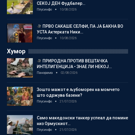
СЕКОЈ ДЕН Фудбалер…
Плусинфо
10/08/2026
ПРВО САКАШЕ СЕЛФИ, ПА ЈА БАКНА ВО
УСТА Актерката Ники…
Плусинфо
10/08/2026
Хумор
ПРИРОДНА ПРОТИВ ВЕШТАЧКА
ИНТЕЛИГЕНЦИЈА • ЗНАЕ ЛИ НЕКОЈ…
Панорама
02/08/2026
Зошто мажот е љубоморен на момчето
што одржува базени?
Плусинфо
21/07/2026
Само македонски танкер успеал да помине
низ Ормускиот…
Плусинфо
21/07/2026