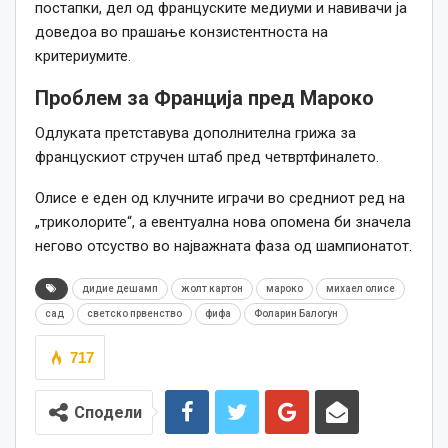
постапки, дел од француските медиуми и навивачи ја
доведоа во прашање конзистентноста на
критериумите.
Проблем за Франција пред Мароко
Одлуката претставува дополнителна грижа за
францускиот стручен штаб пред четвртфиналето.
Олисе е еден од клучните играчи во средниот ред на
„триколорите“, а евентуална нова опомена би значела
негово отсуство во најважната фаза од шампионатот.
дидие дешамп
жолт картон
мароко
михаел олисе
сад
светско првенство
фифа
Фоларин Балогун
717
Сподели