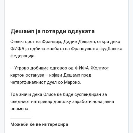
Дешамп ја потврди одлуката
Селекторот на Франција, Дидие Дешамп, откри дека
ФИФА ја одбила жалбата на Француската фудбалска
федерација.
– Утрово добивме одговор од ФИФА. Жолтиот
картон останува – изјави Дешамп пред
четвртфиналниот дуел со Мароко.
Тоа значи дека Олисе ќе биде суспендиран за
следниот натпревар доколку заработи нова јавна
опомена.
Можеби ќе ве интересира