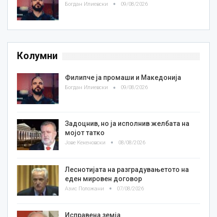
Богдан Илиевски
09/08/2026
Колумни
Филипче ја промаши и Македонија
Богдан Илиевски
09/08/2026
Задоцнив, но ја исполнив желбата на
мојот татко
Јове Кекеновски
08/08/2026
Леснотијата на разградувањетото на
еден мировен договор
Азис Положани
07/08/2026
Исправена земја