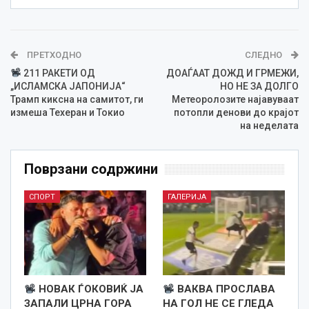
ПРЕТХОДНО
СЛЕДНО
211 РАКЕТИ ОД
ДОАЃААТ ДОЖД И ГРМЕЖИ,
„ИСЛАМСКА ЈАПОНИЈА“
НО НЕ ЗА ДОЛГО
Трамп киксна на самитот, ги
Метеоролозите најавуваат
измеша Техеран и Токио
потопли денови до крајот
на неделата
Поврзани содржини
СПОРТ
ГАЛЕРИЈА
НОВАК ЃОКОВИЌ ЈА
ВАКВА ПРОСЛАВА
ЗАПАЛИ ЦРНА ГОРА
НА ГОЛ НЕ СЕ ГЛЕДА