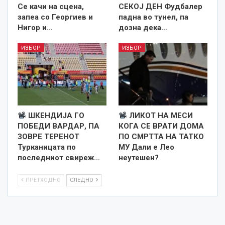
Се качи на сцена,
СЕКОЈ ДЕН Фудбалер
запеа со Георгиев и
падна во тунел, па
Нигор и…
дозна дека…
ИЗБОР
ИЗБОР
ШКЕНДИЈА ГО
ЛИКОТ НА МЕСИ
ПОБЕДИ ВАРДАР, ПА
КОГА СЕ ВРАТИ ДОМА
ЗОВРЕ ТЕРЕНОТ
ПО СМРТТА НА ТАТКО
Турканицата по
МУ Дали е Лео
последниот свиреж…
неутешен?
ПРЕТХОДНО
СЛЕДНО