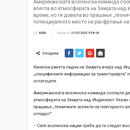
Американската вселенска команда сооп
влегла во атмосферата на Земјата над 
време, но ги довела во прашање „технич
потенцијалното место на расфрлање на 
Објавено
31/07/2022 9:58:18
Од
МИА
Сподели
Кинеска ракета падна на Земјата
вчер
а над Ин
„специфичните информации за траекторијата“ п
остатоците.
Американската вселенска команда соопшти дек
атмосферата на Земјата над Индискиот Океан о
прашање „техничките аспекти на повторното вл
отпадот“.
– Сите вселенски нации треба да ги следат вос