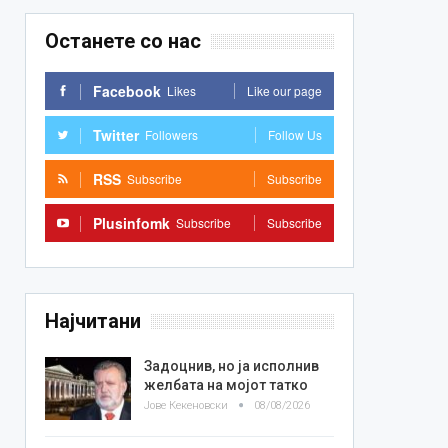
Останете со нас
Facebook
Likes
Like our page
Twitter
Followers
Follow Us
RSS
Subscribe
Subscribe
Plusinfomk
Subscribe
Subscribe
Најчитани
Задоцнив, но ја исполнив
желбата на мојот татко
Јове Кекеновски
08/08/2026