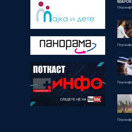
МАРОК
Плусинф
Плусинф
Плусинф
Плусинф