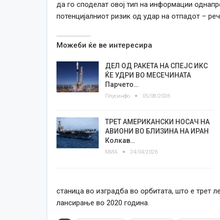
да го споделат овој тип на информации однап
потенцијалниот ризик од удар на отпадот – ре
Можеби ќе ве интересира
ДЕЛ ОД РАКЕТА НА СПЕЈС ИКС
ЌЕ УДРИ ВО МЕСЕЧИНАТА
Парчето…
Плусинфо
05/08/2026
ТРЕТ АМЕРИКАНСКИ НОСАЧ НА
АВИОНИ ВО БЛИЗИНА НА ИРАН
Колкав…
МИА
24/04/2026
станица во изградба во орбитата, што е трет л
лансирање во 2020 година.