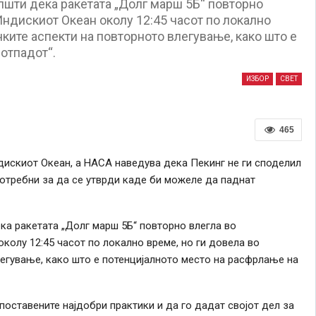
шти дека ракетата „Долг марш 5Б“ повторно
Индискиот Океан околу 12:45 часот по локално
ките аспекти на повторното влегување, како што е
отпадот“.
ИЗБОР
СВЕТ
465
дискиот Океан, а НАСА наведува дека Пекинг не ги споделил
отребни за да се утврди каде би можеле да паднат
а ракетата „Долг марш 5Б“ повторно влегла во
колу 12:45 часот по локално време, но ги
довела
во
егување, како што е потенцијалното место на расфрлање на
поставените најдобри практики и да го дадат својот дел за