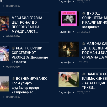
О…
Плусинфо
07/08/2026
о
08/08/2026
ДУО ОД
МЕСИ БИЛ ГЛАВНА
СОНИШТАТА: 
ЦЕЛ, РОНАЛДО
И КАЈЛИ МИНО
ПРОГОНУВАН НА
заедничка…
МУНДИЈАЛОТ…
Плусинфо
07/08/2026
о
07/08/2026
МАДОНА СА
РЕАЛ ГО СРУШИ
ДЕТЕ ОД ДЕНИ
СОПСТВЕНИОТ
РОДМАН И БИ
РЕКОРД За Диоманде
СПРЕМНА ДА 
ќе плати…
Плусинфо
07/08/2026
о
06/08/2026
НАМЕСТО С
ВОЗНЕМИРУВАЧКО
КЛИМА, КИНЕЗ
Гром усмрти
ЛАДАТ СО ЏИ
фудбалер среде
ТИКВИ…
натпревар во…
Плусинфо
07/08/2026
о
06/08/2026