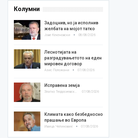
Колумни
Задоцнив, но ја исполнив
желбата на мојот татко
Јове Кекеновски
08/08/2026
Леснотијата на
разградувањетото на еден
мировен договор
Азис Положани
07/08/2026
Исправена земја
Златко Теодосиевски
07/08/2026
Климата како безбедносно
прашање во Европа
Ивица Челиковиќ
07/08/2026