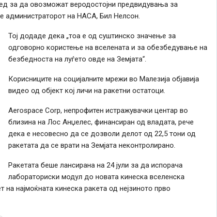
ред за да овозможат веродостојни предвидувања за
че администраторот на НАСА, Бил Нелсон.
Тој додаде дека „тоа е од суштинско значење за
одговорно користење на вселената и за обезбедување на
безбедноста на луѓето овде на Земјата“.
Корисниците на социјалните мрежи во Малезија објавија
видео од објект кој личи на ракетни остатоци.
Aerospace Corp, непрофитен истражувачки центар во
близина на Лос Анџелес, финансиран од владата, рече
дека е несовесно да се дозволи делот од 22,5 тони од
ракетата да се врати на Земјата неконтролирано.
Ракетата беше лансирана на 24 јули за да испорача
лабораториски модул до новата кинеска вселенска
ет на најмоќната кинеска ракета од нејзиното прво