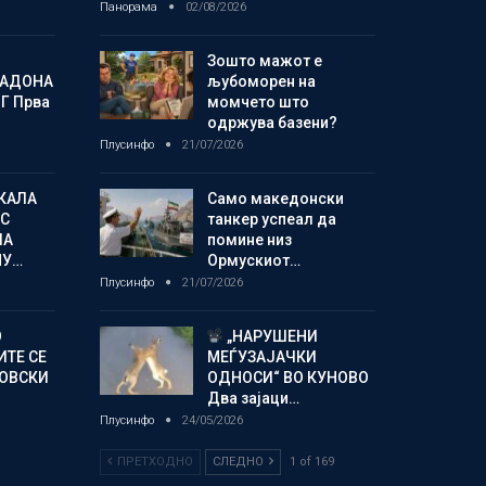
Панорама
02/08/2026
Зошто мажот е
МАДОНА
љубоморен на
Г Прва
момчето што
одржува базени?
Плусинфо
21/07/2026
КАЛА
Само македонски
С
танкер успеал да
ЛА
помине низ
МУ…
Ормускиот…
Плусинфо
21/07/2026
О
„НАРУШЕНИ
ИТЕ СЕ
МЕЃУЗАЈАЧКИ
НОВСКИ
ОДНОСИ“ ВО КУНОВО
Два зајаци…
Плусинфо
24/05/2026
ПРЕТХОДНО
СЛЕДНО
1 of 169