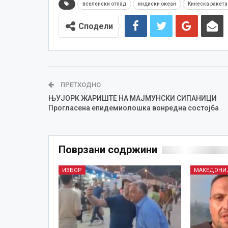
вселенски отпад
индиски океан
Кинеска ракета
Сподели
ПРЕТХОДНО
ЊУЈОРК ЖАРИШТЕ НА МАЈМУНСКИ СИПАНИЦИ
Прогласена епидемиолошка вонредна состојба
Поврзани содржини
ИЗБОР
МАКЕДОНИ