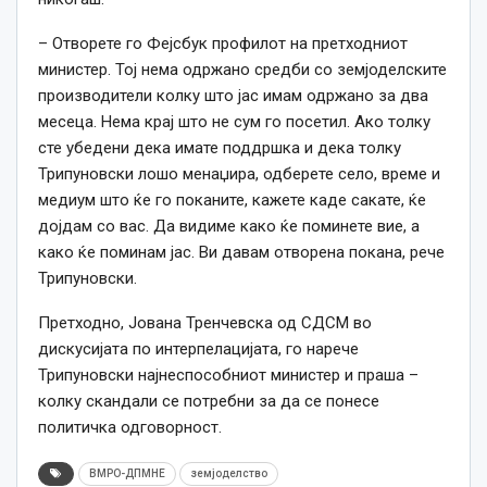
– Отворете го Фејсбук профилот на претходниот
министер. Тој нема одржано средби со земјоделските
производители колку што јас имам одржано за два
месеца.
Нема крај што не сум го посетил. Ако толку
сте убедени дека имате поддршка и дека толку
Трипуновски лошо менаџира, одберете село, време и
медиум што ќе го поканите, кажете каде сакате, ќе
дојдам со вас. Да видиме како ќе поминете вие, а
како ќе поминам јас. Ви давам отворена покана, рече
Трипуновски.
Претходно, Јована Тренчевска од СДСМ во
дискусијата по интерпелацијата, го нарече
Трипуновски најнеспособниот министер и праша –
колку скандали се потребни за да се понесе
политичка одговорност.
ВМРО-ДПМНЕ
земјоделство