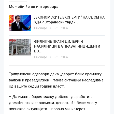
Можеби ќе ве интересира
„ЕКОНОМСКИТЕ ЕКСПЕРТИ“ НА СДСМ НА
УДАР Стојаноски тврди…
Плусинфо
07/08/2026
ФИЛИПЧЕ ПРАТИ ДИЛЕРИ И
НАСИЛНИЦИ ДА ПРАВАТ ИНЦИДЕНТИ
ВО…
Плусинфо
07/08/2026
Трипуновски одговори дека „дворот беше премногу
валкан и презадолжен – таква ситуација наследивме
од вашите седум години власт“.
– Да имавте барем малку доблест да работите
домаќински и економски, денеска ќе беше многу
поинаква ситуацијата – порача министерот.