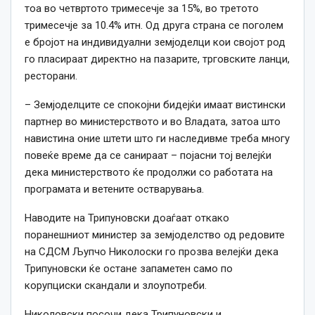
тоа во четвртото тримесечје за 15%, во третото
тримесечје за 10.4% итн. Од друга страна се поголем
е бројот на индивидуални земјоделци кои својот род
го пласираат директно на пазарите, трговските ланци,
ресторани.
– Земјоделците се спокојни бидејќи имаат вистински
партнер во министерството и во Владата, затоа што
навистина оние штети што ги наследивме треба многу
повеќе време да се санираат – појасни тој велејќи
дека министерството ќе продолжи со работата на
програмата и ветените остварувања.
Наводите на Трипуновски доаѓаат откако
поранешниот министер за земјоделство од редовите
на СДСМ Љупчо Николоски го прозва велејќи дека
Трипуновски ќе остане запаметен само по
корупциски скандали и злоупотреби.
Николовски посочи дека Трипуновски и