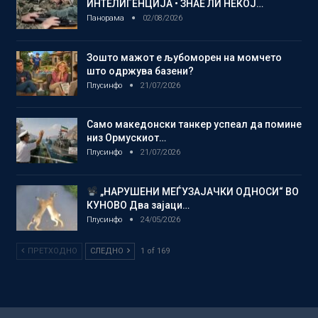
ИНТЕЛИГЕНЦИЈА • ЗНАЕ ЛИ НЕКОЈ…
Панорама
02/08/2026
Зошто мажот е љубоморен на момчето
што одржува базени?
Плусинфо
21/07/2026
Само македонски танкер успеал да помине
низ Ормускиот…
Плусинфо
21/07/2026
„НАРУШЕНИ МЕЃУЗАЈАЧКИ ОДНОСИ“ ВО
КУНОВО Два зајаци…
Плусинфо
24/05/2026
ПРЕТХОДНО
СЛЕДНО
1 of 169