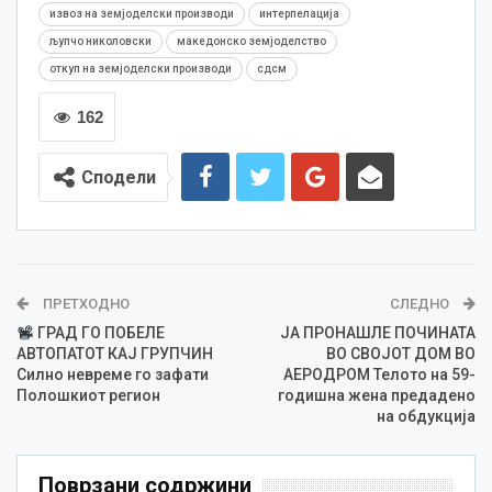
извоз на земјоделски производи
интерпелација
љупчо николовски
македонско земјоделство
откуп на земјоделски производи
сдсм
162
Сподели
ПРЕТХОДНО
СЛЕДНО
ГРАД ГО ПОБЕЛЕ
ЈА ПРОНАШЛЕ ПОЧИНАТА
АВТОПАТОТ КАЈ ГРУПЧИН
ВО СВОЈОТ ДОМ ВО
Силно невреме го зафати
АЕРОДРОМ Телото на 59-
Полошкиот регион
годишна жена предадено
на обдукција
Поврзани содржини