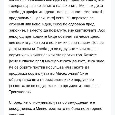
толеранција за кршењето на законите. Мислам дека
треба да прифатите дека тоа е реалност. Ние така ќе
продолжиме – дали некој сегашен директор се
огрешил или некој иден, секој ќе одговара пред
законите. Наместо да пофалите, вие критикувате. Ако
некој од претходните биде обвинет за некое дело,
вие велите дека тоа е политички реваншизам. Тоа се
двојни аршини. Треба да се одлучите – или сте за
корупција и криминал или сте против тоа. Кажете
јасно и гласно пред македонската јавност, нека знае.
Ќе се борите против корупција или сакате да
продолжи корупцијата во Македонија? Сите
обвинувања што ги расфрлате како пердуви во
јавноста, не се поддржани со аргументи, подвлече
Трипуновски.
Според него, комуникацијата со земјоделците е
секојдневна, а Министерството не било поотворено
никогаш.