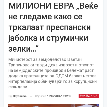
МИЛИОНИ ЕВРА „Веќе
не гледаме како се
тркалаат преспански
јаболка и струмички
зелки…“
Министерот за земјоделство Цветан
Трипуновски тврди дека извозот и откупот
на земјоделските производи бележат раст,
додека пратениците од СДСМ бараат негова
интерпелација обвинувајќи го за корупциски
скандали.
МАКЕДОНИЈА
Објавено
10/06/2026 16:42:15
Од
Плусинфо