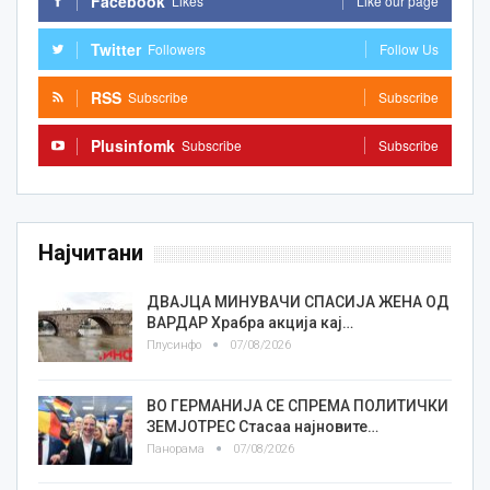
Facebook
Likes
Like our page
Twitter
Followers
Follow Us
RSS
Subscribe
Subscribe
Plusinfomk
Subscribe
Subscribe
Најчитани
ДВАЈЦА МИНУВАЧИ СПАСИЈА ЖЕНА ОД
ВАРДАР Храбра акција кај…
Плусинфо
07/08/2026
ВО ГЕРМАНИЈА СЕ СПРЕМА ПОЛИТИЧКИ
ЗЕМЈОТРЕС Стасаа најновите…
Панорама
07/08/2026