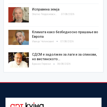
Исправена земја
Златко Теодосиевски
07/08/2026
Климата како безбедносно прашање во
Европа
Ивица Челиковиќ
07/08/2026
СДСМ е задолжен за лаги и за спинови,
но вистинското…
Бранко Героски
06/08/2026