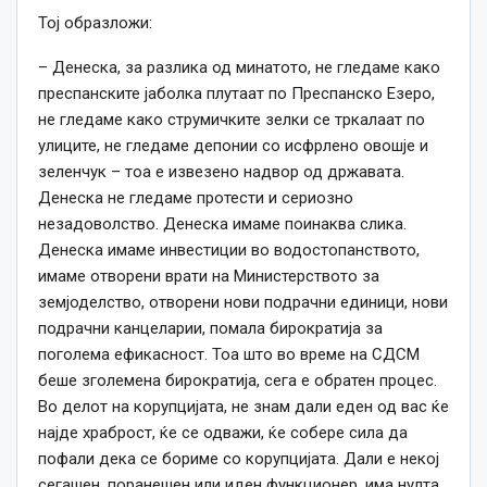
Тој образложи:
– Денеска, за разлика од минатото, не гледаме како
преспанските јаболка плутаат по Преспанско Езеро,
не гледаме како струмичките зелки се тркалаат по
улиците, не гледаме депонии со исфрлено овошје и
зеленчук – тоа е извезено надвор од државата.
Денеска не гледаме протести и сериозно
незадоволство. Денеска имаме поинаква слика.
Денеска имаме инвестиции во водостопанството,
имаме отворени врати на Министерството за
земјоделство, отворени нови подрачни единици, нови
подрачни канцеларии, помала бирократија за
поголема ефикасност. Тоа што во време на СДСМ
беше зголемена бирократија, сега е обратен процес.
Во делот на корупцијата, не знам дали еден од вас ќе
најде храброст, ќе се одважи, ќе собере сила да
пофали дека се бориме со корупцијата. Дали е некој
сегашен, поранешен или иден функционер, има нулта